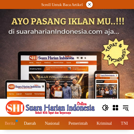
Langsung
×
Scroll Untuk Baca Artikel
ke
konten
Berita
Daerah
Nasional
Pemerintah
Kriminal
TNI – 