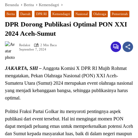
Beranda
Berita
Kemendagri
Berita
Daerah
DPR RI
Kemendagri
Nasional
Olahraga
Pemerintah
DPR Dorong Publikasi Optimal PON XXI
2024 Aceh-Sumut
Redaksi
2 Min Baca
September 7, 2024
JAKARTA, SHI –
Anggota Komisi X DPR RI Mujib Rohmat
wa.me/087842777025
mengatakan, Pekan Olahraga Nasional (PON) XXI Aceh-
Sumatera Utara (Sumut) 2024 merupakan event olahraga nasional
yang menjadi kebanggaan bangsa, sehingga publikasinya harus
optimal.
Politisi Fraksi Partai Golkar itu menyoroti pentingnya aspek
publikasi dari event tersebut. Hal ini mengingat momen PON
dapat menjadi peluang emas untuk memperkenalkan potensi Aceh
dan Sumut kepada masyarakat luas, baik di dalam negeri maupun