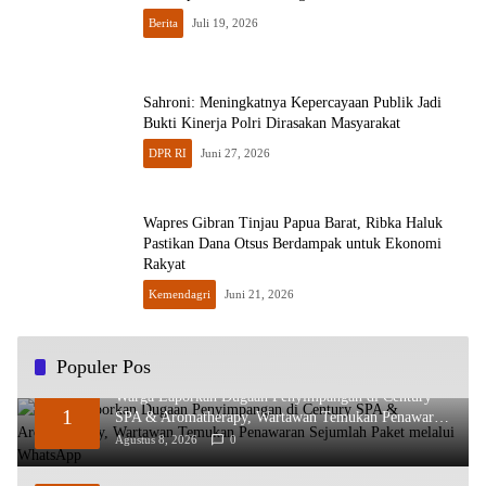
Berita
Juli 19, 2026
Sahroni: Meningkatnya Kepercayaan Publik Jadi
Bukti Kinerja Polri Dirasakan Masyarakat
DPR RI
Juni 27, 2026
Wapres Gibran Tinjau Papua Barat, Ribka Haluk
Pastikan Dana Otsus Berdampak untuk Ekonomi
Rakyat
Kemendagri
Juni 21, 2026
Populer Pos
Warga Laporkan Dugaan Penyimpangan di Century
1
SPA & Aromatherapy, Wartawan Temukan Penawaran
Sejumlah Paket melalui WhatsApp
Agustus 8, 2026
0