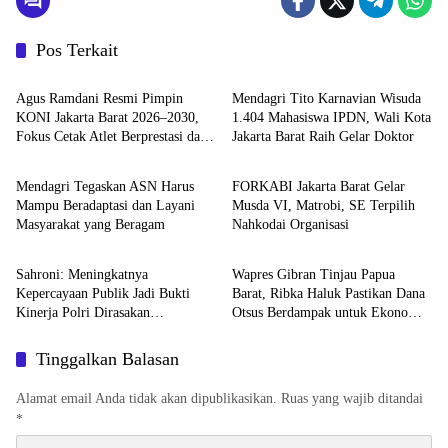
Pos Terkait
Olahraga
Kemendagri
Agus Ramdani Resmi Pimpin
Mendagri Tito Karnavian Wisuda
KONI Jakarta Barat 2026–2030,
1.404 Mahasiswa IPDN, Wali Kota
Fokus Cetak Atlet Berprestasi dan
Jakarta Barat Raih Gelar Doktor
Kemendagri
Berita
Perkuat Pembinaan
Mendagri Tegaskan ASN Harus
FORKABI Jakarta Barat Gelar
Mampu Beradaptasi dan Layani
Musda VI, Matrobi, SE Terpilih
Masyarakat yang Beragam
Nahkodai Organisasi
DPR RI
Kemendagri
Sahroni: Meningkatnya
Wapres Gibran Tinjau Papua
Kepercayaan Publik Jadi Bukti
Barat, Ribka Haluk Pastikan Dana
Kinerja Polri Dirasakan
Otsus Berdampak untuk Ekonomi
Masyarakat
Rakyat
Tinggalkan Balasan
Alamat email Anda tidak akan dipublikasikan.
Ruas yang wajib ditandai
*