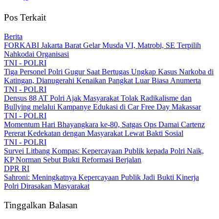
Pos Terkait
Berita
FORKABI Jakarta Barat Gelar Musda VI, Matrobi, SE Terpilih
Nahkodai Organisasi
TNI - POLRI
Tiga Personel Polri Gugur Saat Bertugas Ungkap Kasus Narkoba di
Katingan, Dianugerahi Kenaikan Pangkat Luar Biasa Anumerta
TNI - POLRI
Densus 88 AT Polri Ajak Masyarakat Tolak Radikalisme dan
Bullying melalui Kampanye Edukasi di Car Free Day Makassar
TNI - POLRI
Momentum Hari Bhayangkara ke-80, Satgas Ops Damai Cartenz
Pererat Kedekatan dengan Masyarakat Lewat Bakti Sosial
TNI - POLRI
Survei Litbang Kompas: Kepercayaan Publik kepada Polri Naik,
KP Norman Sebut Bukti Reformasi Berjalan
DPR RI
Sahroni: Meningkatnya Kepercayaan Publik Jadi Bukti Kinerja
Polri Dirasakan Masyarakat
Tinggalkan Balasan