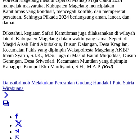
Polresta Magelang melalui Operasi Mantap Praja Candi 2024
mengajak masyarakat Kabupaten Magelang menciptakan
Kamtibmas yang kondusif, mencegah konflik, dan mempererat
persatuan. Sehingga Pilkada 2024 berlangsung aman, lancar, dan
damai.
Diketahui, kegiatan Safari Kamtibmas juga dilaksanakan di wilayah
lain di Kabupaten Magelang dalam waktu yang sama. Seperti di
Masjid Aisah Binti Abubakrin, Dusun Dalangan, Desa Kragilan,
Kecamatan Pakis yang dipimpin Wakapolresta Magelang AKBP
Imam Syafi’i, S.I.K., M.Si. Juga di Masjid Baitul Muqoddas, Dusun
Gerangan, Desa Sriwedari, Kecamatan Muntilan yang dipimpin
Kabagops Kompol Eko Mardiyanto, S.H., M.A.P.
(Red)
Dansatbrimob Melakukan Peresmian Gudang Handak I Putu Satria
Wirabuana