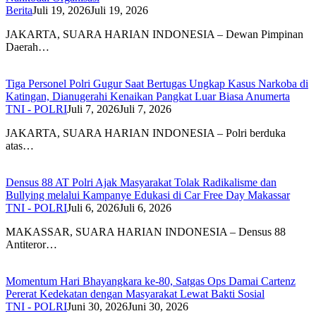
Berita
Juli 19, 2026
Juli 19, 2026
JAKARTA, SUARA HARIAN INDONESIA – Dewan Pimpinan
Daerah…
Tiga Personel Polri Gugur Saat Bertugas Ungkap Kasus Narkoba di
Katingan, Dianugerahi Kenaikan Pangkat Luar Biasa Anumerta
TNI - POLRI
Juli 7, 2026
Juli 7, 2026
JAKARTA, SUARA HARIAN INDONESIA – Polri berduka
atas…
Densus 88 AT Polri Ajak Masyarakat Tolak Radikalisme dan
Bullying melalui Kampanye Edukasi di Car Free Day Makassar
TNI - POLRI
Juli 6, 2026
Juli 6, 2026
MAKASSAR, SUARA HARIAN INDONESIA – Densus 88
Antiteror…
Momentum Hari Bhayangkara ke-80, Satgas Ops Damai Cartenz
Pererat Kedekatan dengan Masyarakat Lewat Bakti Sosial
TNI - POLRI
Juni 30, 2026
Juni 30, 2026