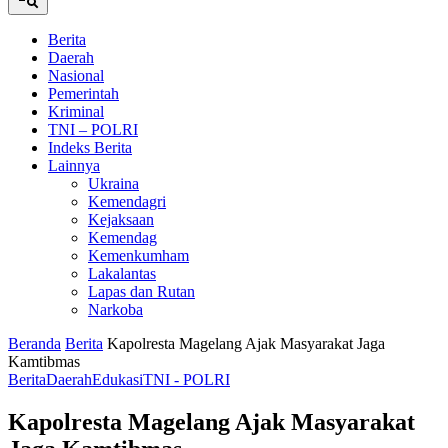
Berita
Daerah
Nasional
Pemerintah
Kriminal
TNI – POLRI
Indeks Berita
Lainnya
Ukraina
Kemendagri
Kejaksaan
Kemendag
Kemenkumham
Lakalantas
Lapas dan Rutan
Narkoba
Beranda
Berita
Kapolresta Magelang Ajak Masyarakat Jaga
Kamtibmas
Berita
Daerah
Edukasi
TNI - POLRI
Kapolresta Magelang Ajak Masyarakat