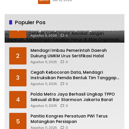
Berita
Juli 19, 2026
Populer Pos
HUT ke-2 DePA-RI, Luthfi Yazid: Advokat
1
Jangan Terpecah, Kepentingan Keadilan
Harus di Atas Organisasi
Agustus 9, 2026
0
Mendagri Imbau Pemerintah Daerah
2
Dukung UMKM Urus Sertifikasi Halal
Agustus 11, 2025
0
Cegah Kebocoran Data, Mendagri
3
Instruksikan Pemda Bentuk Tim Tanggap
Insiden Siber
Agustus 11, 2025
0
Polda Metro Jaya Berhasil Ungkap TPPO
4
Seksual di Bar Starmoon Jakarta Barat
Agustus 11, 2025
0
Panitia Kongres Persatuan PWI Terus
5
Matangkan Persiapan
Agustus 11, 2025
0