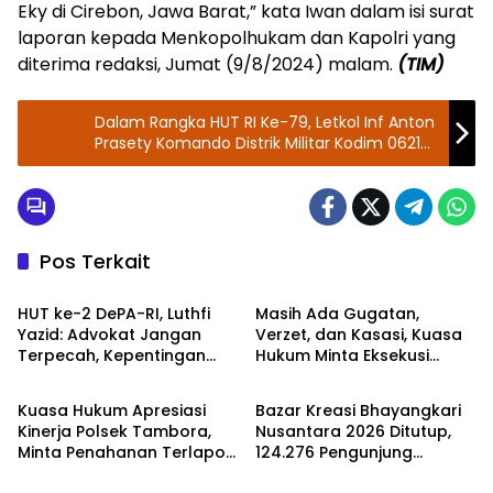
Eky di Cirebon, Jawa Barat,” kata Iwan dalam isi surat
laporan kepada Menkopolhukam dan Kapolri yang
diterima redaksi, Jumat (9/8/2024) malam.
(TIM)
Dalam Rangka HUT RI Ke-79, Letkol Inf Anton
Prasety Komando Distrik Militar Kodim 0621
Selenggarakan Khitanan Massal
Pos Terkait
Hukum
Hukum
HUT ke-2 DePA-RI, Luthfi
Masih Ada Gugatan,
Yazid: Advokat Jangan
Verzet, dan Kasasi, Kuasa
Terpecah, Kepentingan
Hukum Minta Eksekusi
Kriminal
Kapolri RI
Keadilan Harus di Atas
Segeer Bakery
Organisasi
Ditangguhkan
Kuasa Hukum Apresiasi
Bazar Kreasi Bhayangkari
Kinerja Polsek Tambora,
Nusantara 2026 Ditutup,
Minta Penahanan Terlapor
124.276 Pengunjung
Kriminal
Berita
Jika Syarat Terpenuhi
Ramaikan Kegiatan