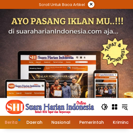
Langsung
×
Scroll Untuk Baca Artikel
ke
konten
Berita
Daerah
Nasional
Pemerintah
Kriminal