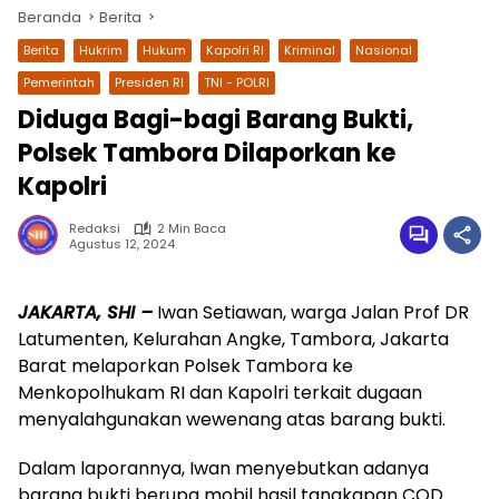
Beranda
Berita
Berita
Hukrim
Hukum
Kapolri RI
Kriminal
Nasional
Pemerintah
Presiden RI
TNI - POLRI
Diduga Bagi-bagi Barang Bukti,
Polsek Tambora Dilaporkan ke
Kapolri
Redaksi
2 Min Baca
Agustus 12, 2024
wa.me/087842777025
JAKARTA, SHI –
Iwan Setiawan, warga Jalan Prof DR
Latumenten, Kelurahan Angke, Tambora, Jakarta
Barat melaporkan Polsek Tambora ke
Menkopolhukam RI dan Kapolri terkait dugaan
menyalahgunakan wewenang atas barang bukti.
Dalam laporannya, Iwan menyebutkan adanya
barang bukti berupa mobil hasil tangkapan COD