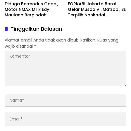
Selama Lima Hari
Diduga Bermodus Gadai,
FORKABI Jakarta Barat
Motor NMAX Milik Edy
Gelar Musda VI, Matrobi, SE
Maulana Berpindah
Terpilih Nahkodai
Tangan, Polisi Selidiki
Organisasi
Dugaan Penggelapan
Tinggalkan Balasan
Alamat email Anda tidak akan dipublikasikan.
Ruas yang
wajib ditandai
*