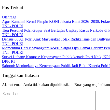
Pos Terkait
Olahraga
Agus Ramdani Resmi Pimpin KONI Jakarta Barat 2026–2030, Fokus C
TNI - POLRI
Tiga Personel Polri Gugur Saat Bertugas Ungkap Kasus Narkoba di 
TNI - POLRI
Densus 88 AT Polri Ajak Masyarakat Tolak Radikalisme dan Bullyi
TNI - POLRI
Momentum Hari Bhayangkara ke-80, Satgas Ops Damai Cartenz Perer
TNI - POLRI
Survei Litbang Kompas: Kepercayaan Publik kepada Polri Naik, KP 
DPR RI
Sahroni: Meningkatnya Kepercayaan Publik Jadi Bukti Kinerja Polri
Tinggalkan Balasan
Alamat email Anda tidak akan dipublikasikan.
Ruas yang wajib ditan