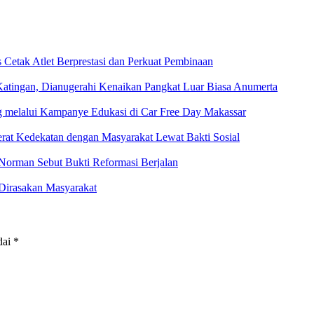
etak Atlet Berprestasi dan Perkuat Pembinaan
Katingan, Dianugerahi Kenaikan Pangkat Luar Biasa Anumerta
ng melalui Kampanye Edukasi di Car Free Day Makassar
at Kedekatan dengan Masyarakat Lewat Bakti Sosial
Norman Sebut Bukti Reformasi Berjalan
 Dirasakan Masyarakat
dai
*