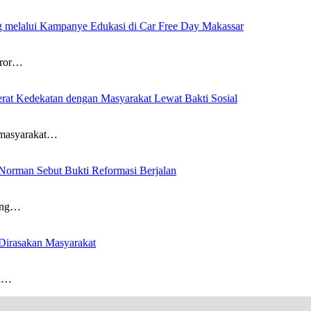
ng melalui Kampanye Edukasi di Car Free Day Makassar
ror…
at Kedekatan dengan Masyarakat Lewat Bakti Sosial
masyarakat…
Norman Sebut Bukti Reformasi Berjalan
ang…
 Dirasakan Masyarakat
i…