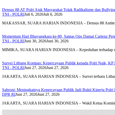
Densus 88 AT Polri Ajak Masyarakat Tolak Radikalisme dan Bullyi
TNI - POLRI
Juli 6, 2026
Juli 6, 2026
MAKASSAR, SUARA HARIAN INDONESIA – Densus 88 Antite
Momentum Hari Bhayangkara ke-80, Satgas Ops Damai Cartenz Perer
TNI - POLRI
Juni 30, 2026
Juni 30, 2026
MIMIKA, SUARA HARIAN INDONESIA – Kepedulian terhadap 
Survei Litbang Kompas: Kepercayaan Publik kepada Polri Naik, KP 
TNI - POLRI
Juni 27, 2026
Juni 27, 2026
JAKARTA, SUARA HARIAN INDONESIA – Survei terbaru Litb
Sahroni: Meningkatnya Kepercayaan Publik Jadi Bukti Kinerja Polri
DPR RI
Juni 27, 2026
Juni 27, 2026
JAKARTA, SUARA HARIAN INDONESIA – Wakil Ketua Komis