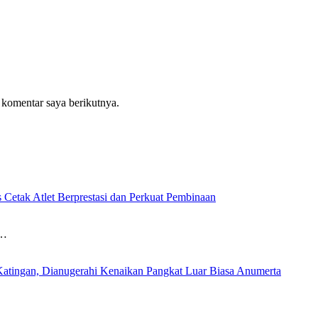
 komentar saya berikutnya.
etak Atlet Berprestasi dan Perkuat Pembinaan
,…
Katingan, Dianugerahi Kenaikan Pangkat Luar Biasa Anumerta
…