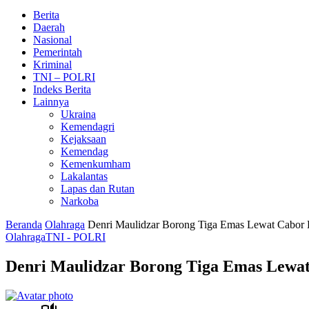
Berita
Daerah
Nasional
Pemerintah
Kriminal
TNI – POLRI
Indeks Berita
Lainnya
Ukraina
Kemendagri
Kejaksaan
Kemendag
Kemenkumham
Lakalantas
Lapas dan Rutan
Narkoba
Beranda
Olahraga
Denri Maulidzar Borong Tiga Emas Lewat Cabo
Olahraga
TNI - POLRI
Denri Maulidzar Borong Tiga Emas Lewa