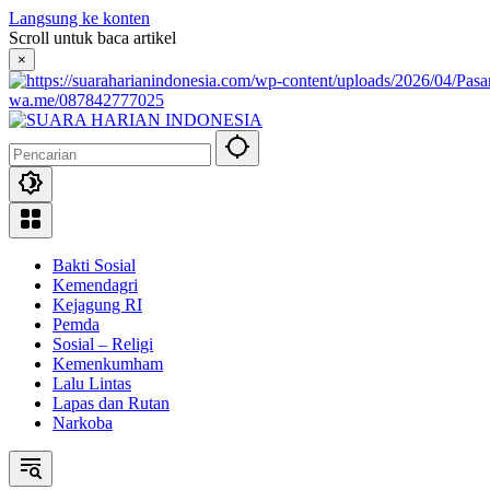
Langsung ke konten
Scroll untuk baca artikel
×
wa.me/087842777025
Bakti Sosial
Kemendagri
Kejagung RI
Pemda
Sosial – Religi
Kemenkumham
Lalu Lintas
Lapas dan Rutan
Narkoba