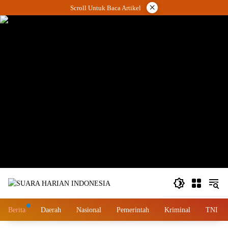
Langsung
×
Scroll Untuk Baca Artikel
ke
konten
wa.me/087842777025
Berita
Daerah
Nasional
Pemerintah
Kriminal
TNI – 