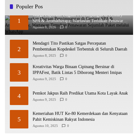
Populer Pos
Warga Laporkan Dugaan Penyimpangan di Century
1
SPA & Aromatherapy, Wartawan Temukan Penawaran
Sejumlah Paket melalui WhatsApp
Agustus 8, 2026
0
Mendagri Tito Pastikan Satgas Percepatan
2
Pembentukan Kopdeskel Terbentuk di Seluruh Daerah
Agustus 8, 2025
0
Kreativitas Warga Binaan Cipinang Bersinar di
3
IPPAFest, Batik Lintas 5 Diborong Menteri Imipas
Agustus 9, 2025
0
Pemkot Jakpus Raih Predikat Utama Kota Layak Anak
4
Agustus 9, 2025
0
Kemeriahan HUT Ke-80 Kemerdekaan dan Kenyataan
5
Pahit Kemiskinan Rakyat Indonesia
Agustus 10, 2025
0