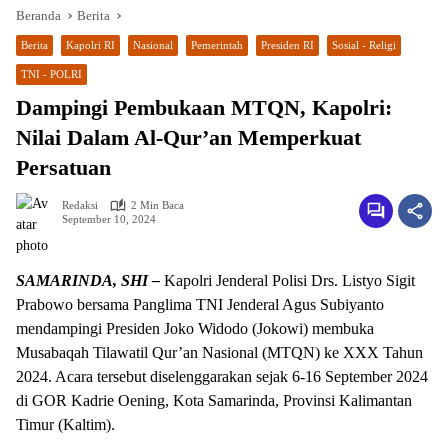
Beranda
Berita
Berita
Kapolri RI
Nasional
Pemerintah
Presiden RI
Sosial - Religi
TNI - POLRI
Dampingi Pembukaan MTQN, Kapolri:
Nilai Dalam Al-Qur’an Memperkuat
Persatuan
Redaksi
2 Min Baca
September 10, 2024
SAMARINDA, SHI –
Kapolri Jenderal Polisi Drs. Listyo Sigit
Prabowo bersama Panglima TNI Jenderal Agus Subiyanto
mendampingi Presiden Joko Widodo (Jokowi) membuka
Musabaqah Tilawatil Qur’an Nasional (MTQN) ke XXX Tahun
2024. Acara tersebut diselenggarakan sejak 6-16 September 2024
di GOR Kadrie Oening, Kota Samarinda, Provinsi Kalimantan
Timur (Kaltim).