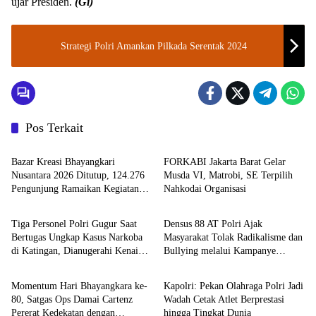
ujar Presiden.
(Gi)
Strategi Polri Amankan Pilkada Serentak 2024
Pos Terkait
Kapolri RI
Berita
Bazar Kreasi Bhayangkari
FORKABI Jakarta Barat Gelar
Nusantara 2026 Ditutup, 124.276
Musda VI, Matrobi, SE Terpilih
Pengunjung Ramaikan Kegiatan
Nahkodai Organisasi
TNI - POLRI
TNI - POLRI
Selama Lima Hari
Tiga Personel Polri Gugur Saat
Densus 88 AT Polri Ajak
Bertugas Ungkap Kasus Narkoba
Masyarakat Tolak Radikalisme dan
di Katingan, Dianugerahi Kenaikan
Bullying melalui Kampanye
TNI - POLRI
Kapolri RI
Pangkat Luar Biasa Anumerta
Edukasi di Car Free Day Makassar
Momentum Hari Bhayangkara ke-
Kapolri: Pekan Olahraga Polri Jadi
80, Satgas Ops Damai Cartenz
Wadah Cetak Atlet Berprestasi
Pererat Kedekatan dengan
hingga Tingkat Dunia