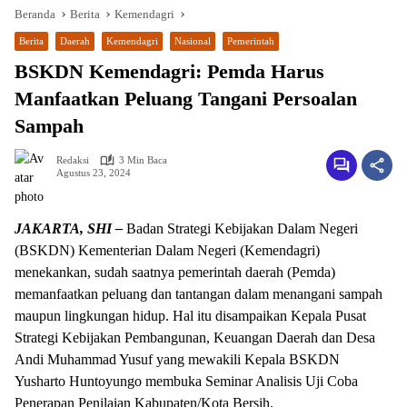
Beranda
Berita
Kemendagri
Berita
Daerah
Kemendagri
Nasional
Pemerintah
BSKDN Kemendagri: Pemda Harus
Manfaatkan Peluang Tangani Persoalan
Sampah
Redaksi
3 Min Baca
Agustus 23, 2024
JAKARTA, SHI –
Badan Strategi Kebijakan Dalam Negeri
(BSKDN) Kementerian Dalam Negeri (Kemendagri)
menekankan, sudah saatnya pemerintah daerah (Pemda)
memanfaatkan peluang dan tantangan dalam menangani sampah
maupun lingkungan hidup. Hal itu disampaikan Kepala Pusat
Strategi Kebijakan Pembangunan, Keuangan Daerah dan Desa
Andi Muhammad Yusuf yang mewakili Kepala BSKDN
Yusharto Huntoyungo membuka Seminar Analisis Uji Coba
Penerapan Penilaian Kabupaten/Kota Bersih.