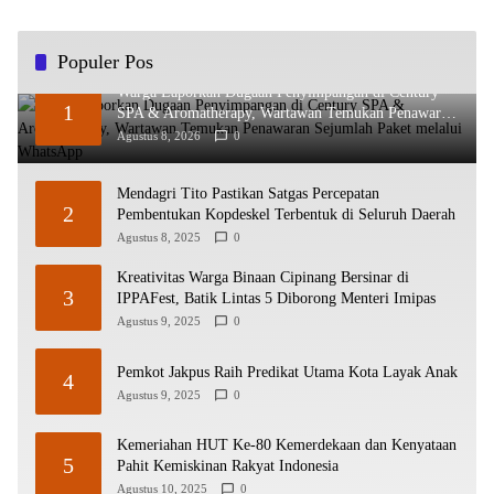
Populer Pos
Warga Laporkan Dugaan Penyimpangan di Century
1
SPA & Aromatherapy, Wartawan Temukan Penawaran
Sejumlah Paket melalui WhatsApp
Agustus 8, 2026
0
Mendagri Tito Pastikan Satgas Percepatan
2
Pembentukan Kopdeskel Terbentuk di Seluruh Daerah
Agustus 8, 2025
0
Kreativitas Warga Binaan Cipinang Bersinar di
3
IPPAFest, Batik Lintas 5 Diborong Menteri Imipas
Agustus 9, 2025
0
Pemkot Jakpus Raih Predikat Utama Kota Layak Anak
4
Agustus 9, 2025
0
Kemeriahan HUT Ke-80 Kemerdekaan dan Kenyataan
5
Pahit Kemiskinan Rakyat Indonesia
Agustus 10, 2025
0