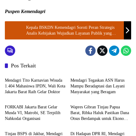
Puspen Kemendagri
Kepala BSKDN Kemendagri Soroti Peran Strategis
Analis Kebijakan Wujudkan Layanan Publik yang
Inovatif dan Responsif
Pos Terkait
Kemendagri
Kemendagri
Mendagri Tito Karnavian Wisuda
Mendagri Tegaskan ASN Harus
1.404 Mahasiswa IPDN, Wali Kota
Mampu Beradaptasi dan Layani
Jakarta Barat Raih Gelar Doktor
Masyarakat yang Beragam
Berita
Kemendagri
FORKABI Jakarta Barat Gelar
Wapres Gibran Tinjau Papua
Musda VI, Matrobi, SE Terpilih
Barat, Ribka Haluk Pastikan Dana
Nahkodai Organisasi
Otsus Berdampak untuk Ekonomi
Kemendagri
DPR RI
Rakyat
Tinjau BSPS di Jakbar, Mendagri
Di Hadapan DPR RI, Mendagri