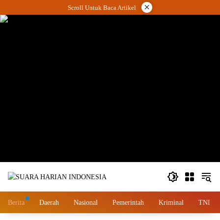
Langsung
×
Scroll Untuk Baca Artikel
ke
konten
wa.me/087842777025
Berita
Daerah
Nasional
Pemerintah
Kriminal
TNI – 