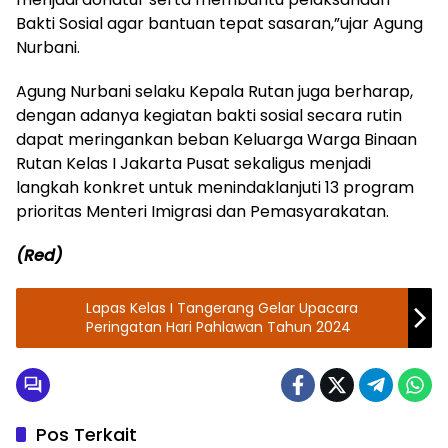
Bakti Sosial agar bantuan tepat sasaran,”ujar Agung
Nurbani.
Agung Nurbani selaku Kepala Rutan juga berharap,
dengan adanya kegiatan bakti sosial secara rutin
dapat meringankan beban Keluarga Warga Binaan
Rutan Kelas I Jakarta Pusat sekaligus menjadi
langkah konkret untuk menindaklanjuti 13 program
prioritas Menteri Imigrasi dan Pemasyarakatan.
(Red)
Lapas Kelas I Tangerang Gelar Upacara
Peringatan Hari Pahlawan Tahun 2024
Pos Terkait
Lapas dan Rutan
Lapas dan Rutan