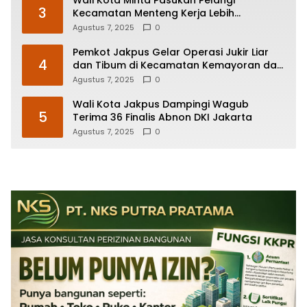
Wali Kota Minta Pasukan Pelangi
3
Kecamatan Menteng Kerja Lebih
Responsif
Agustus 7, 2025
0
Pemkot Jakpus Gelar Operasi Jukir Liar
4
dan Tibum di Kecamatan Kemayoran dan
Johar Baru
Agustus 7, 2025
0
Wali Kota Jakpus Dampingi Wagub
5
Terima 36 Finalis Abnon DKI Jakarta
Agustus 7, 2025
0