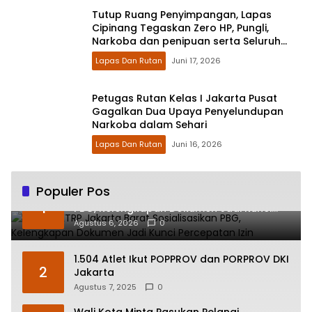
Tutup Ruang Penyimpangan, Lapas
Cipinang Tegaskan Zero HP, Pungli,
Narkoba dan penipuan serta Seluruh
Layanan Integrasi Bebas Biaya
Lapas Dan Rutan
Juni 17, 2026
Petugas Rutan Kelas I Jakarta Pusat
Gagalkan Dua Upaya Penyelundupan
Narkoba dalam Sehari
Lapas Dan Rutan
Juni 16, 2026
Populer Pos
Sudin CKTRP Jakarta Barat Sosialisasikan
1
PBG, Kelengkapan Dokumen Jadi Kunci
Percepatan Izin
Agustus 6, 2026
0
1.504 Atlet Ikut POPPROV dan PORPROV DKI
2
Jakarta
Agustus 7, 2025
0