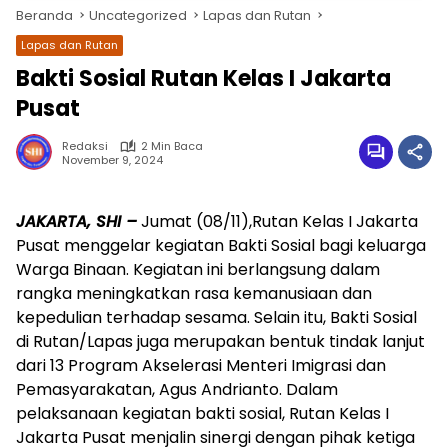
Beranda
Uncategorized
Lapas dan Rutan
Lapas dan Rutan
Bakti Sosial Rutan Kelas I Jakarta
Pusat
Redaksi
2 Min Baca
November 9, 2024
JAKARTA, SHI –
Jumat (08/11),Rutan Kelas I Jakarta
wa.me/087842777025
Pusat menggelar kegiatan Bakti Sosial bagi keluarga
Warga Binaan. Kegiatan ini berlangsung dalam
rangka meningkatkan rasa kemanusiaan dan
kepedulian terhadap sesama. Selain itu, Bakti Sosial
di Rutan/Lapas juga merupakan bentuk tindak lanjut
dari 13 Program Akselerasi Menteri Imigrasi dan
Pemasyarakatan, Agus Andrianto. Dalam
pelaksanaan kegiatan bakti sosial, Rutan Kelas I
Jakarta Pusat menjalin sinergi dengan pihak ketiga