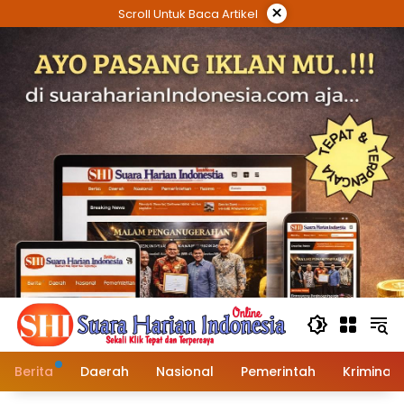
Langsung
×
Scroll Untuk Baca Artikel
ke
konten
Berita
Daerah
Nasional
Pemerintah
Kriminal