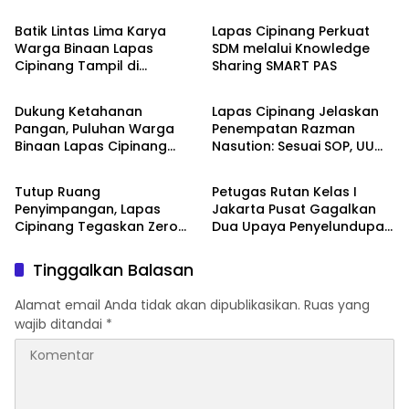
Batik Lintas Lima Karya
Lapas Cipinang Perkuat
Warga Binaan Lapas
SDM melalui Knowledge
Cipinang Tampil di
Sharing SMART PAS
Lapas dan Rutan
Lapas dan Rutan
President University,
Bangun Harapan dan
Dukung Ketahanan
Lapas Cipinang Jelaskan
Kesempatan Kedua
Pangan, Puluhan Warga
Penempatan Razman
Binaan Lapas Cipinang
Nasution: Sesuai SOP, UU
Lapas dan Rutan
Lapas dan Rutan
Terima Premi Hasil Kerja
Pemasyarakatan, dan
Pertimbangan Kesehatan
Tutup Ruang
Petugas Rutan Kelas I
Penyimpangan, Lapas
Jakarta Pusat Gagalkan
Cipinang Tegaskan Zero
Dua Upaya Penyelundupan
HP, Pungli, Narkoba dan
Narkoba dalam Sehari
penipuan serta Seluruh
Tinggalkan Balasan
Layanan Integrasi Bebas
Biaya
Alamat email Anda tidak akan dipublikasikan.
Ruas yang
wajib ditandai
*