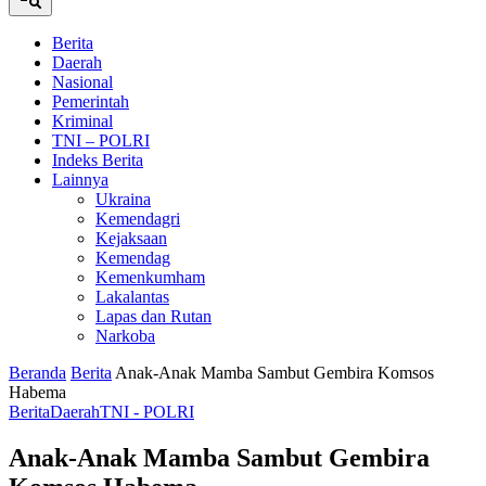
Berita
Daerah
Nasional
Pemerintah
Kriminal
TNI – POLRI
Indeks Berita
Lainnya
Ukraina
Kemendagri
Kejaksaan
Kemendag
Kemenkumham
Lakalantas
Lapas dan Rutan
Narkoba
Beranda
Berita
Anak-Anak Mamba Sambut Gembira Komsos
Habema
Berita
Daerah
TNI - POLRI
Anak-Anak Mamba Sambut Gembira