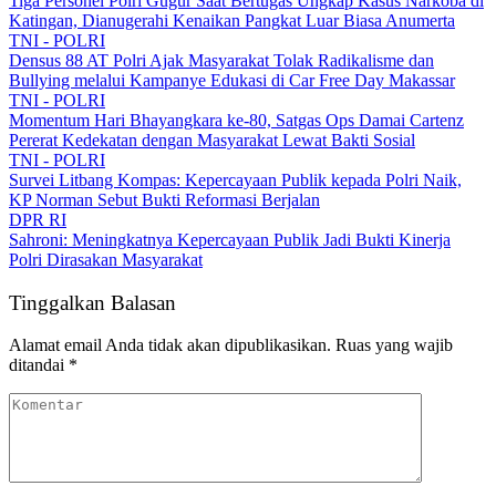
Tiga Personel Polri Gugur Saat Bertugas Ungkap Kasus Narkoba di
Katingan, Dianugerahi Kenaikan Pangkat Luar Biasa Anumerta
TNI - POLRI
Densus 88 AT Polri Ajak Masyarakat Tolak Radikalisme dan
Bullying melalui Kampanye Edukasi di Car Free Day Makassar
TNI - POLRI
Momentum Hari Bhayangkara ke-80, Satgas Ops Damai Cartenz
Pererat Kedekatan dengan Masyarakat Lewat Bakti Sosial
TNI - POLRI
Survei Litbang Kompas: Kepercayaan Publik kepada Polri Naik,
KP Norman Sebut Bukti Reformasi Berjalan
DPR RI
Sahroni: Meningkatnya Kepercayaan Publik Jadi Bukti Kinerja
Polri Dirasakan Masyarakat
Tinggalkan Balasan
Alamat email Anda tidak akan dipublikasikan.
Ruas yang wajib
ditandai
*