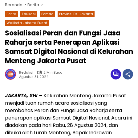
Beranda
Berita
Berita
Edukasi
Pemda
Provinsi DKI Jakarta
Walikota Jakarta Pusat
Sosialisasi Peran dan Fungsi Jasa
Raharja serta Penerapan Aplikasi
Samsat Digital Nasional di Kelurahan
Menteng Jakarta Pusat
Redaksi
2 Min Baca
wa.me/087842777025
Agustus 31, 2024
JAKARTA, SHI –
Kelurahan Menteng Jakarta Pusat
menjadi tuan rumah acara sosialisasi yang
membahas Peran dan Fungsi Jasa Raharja serta
penerapan aplikasi Samsat Digital Nasional. Acara ini
diadakan pada hari Rabu, 28 Agustus 2024, dan
dibuka oleh Lurah Menteng, Bapak Indrawan