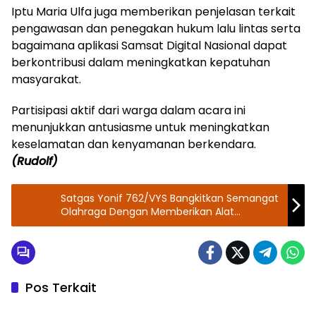
Iptu Maria Ulfa juga memberikan penjelasan terkait
pengawasan dan penegakan hukum lalu lintas serta
bagaimana aplikasi Samsat Digital Nasional dapat
berkontribusi dalam meningkatkan kepatuhan
masyarakat.
Partisipasi aktif dari warga dalam acara ini
menunjukkan antusiasme untuk meningkatkan
keselamatan dan kenyamanan berkendara.
(Rudolf)
Satgas Yonif 762/VYS Bangkitkan Semangat
Olahraga Dengan Memberikan Alat
Olahraga Kepada Pemuda-Pemudi di Distrik
Aifat
Pos Terkait
Walikota Jakarta Pusat
Berita