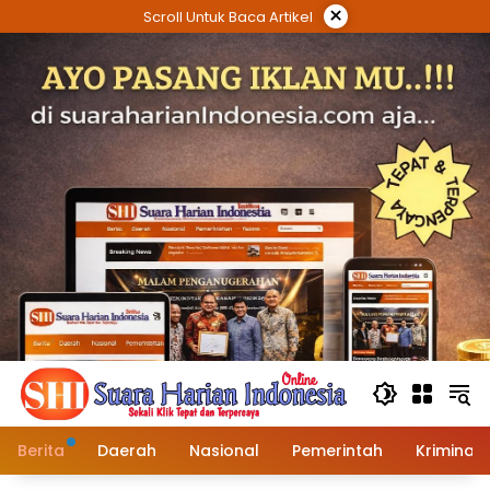
Langsung
×
Scroll Untuk Baca Artikel
ke
konten
Berita
Daerah
Nasional
Pemerintah
Kriminal