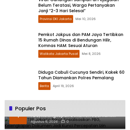
Belum Teratasi, Warga Pertanyakan
Janji “2-3 Hari Selesai”
Provinsi DKI Jakarta
Mei 10, 2026
Pemkot Jakpus dan PAM Jaya Tertibkan
15 Rumah Dinas di Bendungan Hilir,
Komnas HAM: Sesuai Aturan
Walikota Jakarta Pusat
Mei 8, 2026
Diduga Cabuli Cucunya Sendiri, Kakek 60
Tahun Diamankan Polres Pemalang
Berita
April 19, 2026
Populer Pos
Sudin CKTRP Jakarta Barat Sosialisasikan
1
PBG, Kelengkapan Dokumen Jadi Kunci
Percepatan Izin
Agustus 6, 2026
0