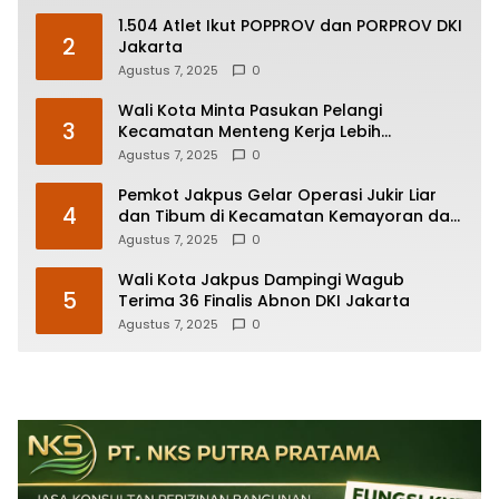
1.504 Atlet Ikut POPPROV dan PORPROV DKI
2
Jakarta
Agustus 7, 2025
0
Wali Kota Minta Pasukan Pelangi
3
Kecamatan Menteng Kerja Lebih
Responsif
Agustus 7, 2025
0
Pemkot Jakpus Gelar Operasi Jukir Liar
4
dan Tibum di Kecamatan Kemayoran dan
Johar Baru
Agustus 7, 2025
0
Wali Kota Jakpus Dampingi Wagub
5
Terima 36 Finalis Abnon DKI Jakarta
Agustus 7, 2025
0