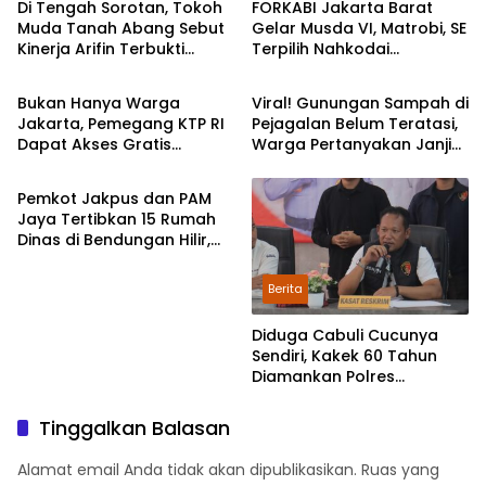
Di Tengah Sorotan, Tokoh
FORKABI Jakarta Barat
Muda Tanah Abang Sebut
Gelar Musda VI, Matrobi, SE
Kinerja Arifin Terbukti
Terpilih Nahkodai
Provinsi DKI Jakarta
Provinsi DKI Jakarta
Lewat Program Nyata
Organisasi
Bukan Hanya Warga
Viral! Gunungan Sampah di
Jakarta, Pemegang KTP RI
Pejagalan Belum Teratasi,
Dapat Akses Gratis
Warga Pertanyakan Janji
Walikota Jakarta Pusat
Transum dan Wisata Saat
“2-3 Hari Selesai”
HUT Jakarta
Pemkot Jakpus dan PAM
Jaya Tertibkan 15 Rumah
Dinas di Bendungan Hilir,
Komnas HAM: Sesuai
Aturan
Berita
Diduga Cabuli Cucunya
Sendiri, Kakek 60 Tahun
Diamankan Polres
Pemalang
Tinggalkan Balasan
Alamat email Anda tidak akan dipublikasikan.
Ruas yang