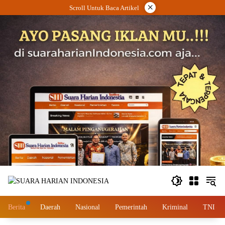
Langsung
×
Scroll Untuk Baca Artikel
ke
konten
Berita
Daerah
Nasional
Pemerintah
Kriminal
TNI – 