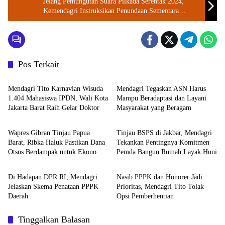
Jelang Pemungutan Suara Pilkada Serentak 2024,
Kemendagri Instruksikan Penundaan Sementara
Distribusi Bansos
Pos Terkait
Kemendagri
Kemendagri
Mendagri Tito Karnavian Wisuda
Mendagri Tegaskan ASN Harus
1.404 Mahasiswa IPDN, Wali Kota
Mampu Beradaptasi dan Layani
Jakarta Barat Raih Gelar Doktor
Masyarakat yang Beragam
Kemendagri
Kemendagri
Wapres Gibran Tinjau Papua
Tinjau BSPS di Jakbar, Mendagri
Barat, Ribka Haluk Pastikan Dana
Tekankan Pentingnya Komitmen
Otsus Berdampak untuk Ekonomi
Pemda Bangun Rumah Layak Huni
DPR RI
Kemendagri
Rakyat
Di Hadapan DPR RI, Mendagri
Nasib PPPK dan Honorer Jadi
Jelaskan Skema Penataan PPPK
Prioritas, Mendagri Tito Tolak
Daerah
Opsi Pemberhentian
Tinggalkan Balasan