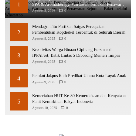
1
SPA & Aromatherapy, Wartawan Temukan Penawaran
Sejumlah Paket melalui WhatsApp
Agustus 8, 2026
0
Mendagri Tito Pastikan Satgas Percepatan
2
Pembentukan Kopdeskel Terbentuk di Seluruh Daerah
Agustus 8, 2025
0
Kreativitas Warga Binaan Cipinang Bersinar di
3
IPPAFest, Batik Lintas 5 Diborong Menteri Imipas
Agustus 9, 2025
0
Pemkot Jakpus Raih Predikat Utama Kota Layak Anak
4
Agustus 9, 2025
0
Kemeriahan HUT Ke-80 Kemerdekaan dan Kenyataan
5
Pahit Kemiskinan Rakyat Indonesia
Agustus 10, 2025
0