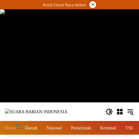
Langsung
×
Scroll Untuk Baca Artikel
ke
konten
wa.me/087842777025
Berita
Daerah
Nasional
Pemerintah
Kriminal
TNI – 