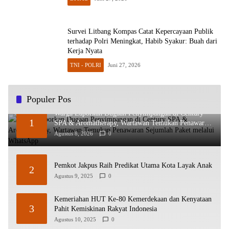
Survei Litbang Kompas Catat Kepercayaan Publik
terhadap Polri Meningkat, Habib Syakur: Buah dari
Kerja Nyata
TNI - POLRI
Juni 27, 2026
Populer Pos
Warga Laporkan Dugaan Penyimpangan di Century
1
SPA & Aromatherapy, Wartawan Temukan Penawaran
Sejumlah Paket melalui WhatsApp
Agustus 8, 2026
0
Pemkot Jakpus Raih Predikat Utama Kota Layak Anak
2
Agustus 9, 2025
0
Kemeriahan HUT Ke-80 Kemerdekaan dan Kenyataan
3
Pahit Kemiskinan Rakyat Indonesia
Agustus 10, 2025
0