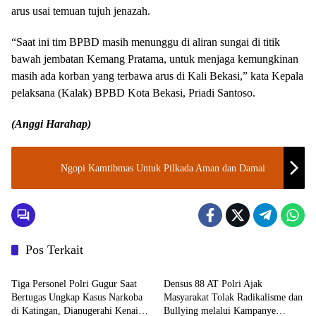
arus usai temuan tujuh jenazah.
“Saat ini tim BPBD masih menunggu di aliran sungai di titik
bawah jembatan Kemang Pratama, untuk menjaga kemungkinan
masih ada korban yang terbawa arus di Kali Bekasi,” kata Kepala
pelaksana (Kalak) BPBD Kota Bekasi, Priadi Santoso.
(Anggi Harahap)
Ngopi Kamtibmas Untuk Pilkada Aman dan Damai
Pos Terkait
TNI - POLRI
TNI - POLRI
Tiga Personel Polri Gugur Saat
Densus 88 AT Polri Ajak
Bertugas Ungkap Kasus Narkoba
Masyarakat Tolak Radikalisme dan
di Katingan, Dianugerahi Kenaikan
Bullying melalui Kampanye
TNI - POLRI
TNI - POLRI