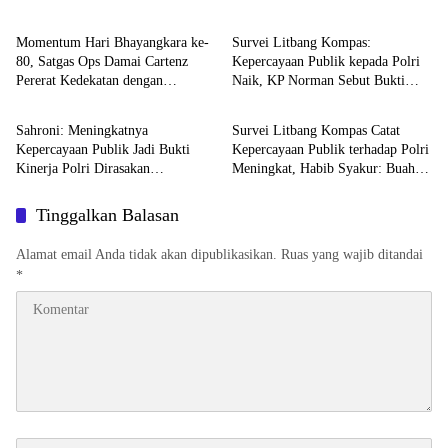
Pangkat Luar Biasa Anumerta
Edukasi di Car Free Day Makassar
Momentum Hari Bhayangkara ke-
Survei Litbang Kompas:
80, Satgas Ops Damai Cartenz
Kepercayaan Publik kepada Polri
Pererat Kedekatan dengan
Naik, KP Norman Sebut Bukti
DPR RI
TNI - POLRI
Masyarakat Lewat Bakti Sosial
Reformasi Berjalan
Sahroni: Meningkatnya
Survei Litbang Kompas Catat
Kepercayaan Publik Jadi Bukti
Kepercayaan Publik terhadap Polri
Kinerja Polri Dirasakan
Meningkat, Habib Syakur: Buah
Masyarakat
dari Kerja Nyata
Tinggalkan Balasan
Alamat email Anda tidak akan dipublikasikan.
Ruas yang wajib ditandai
*