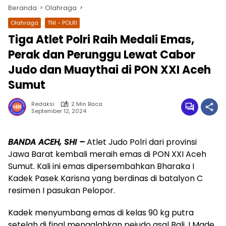
Beranda
Olahraga
Olahraga
TNI - POLRI
Tiga Atlet Polri Raih Medali Emas,
Perak dan Perunggu Lewat Cabor
Judo dan Muaythai di PON XXI Aceh
Sumut
Redaksi
2 Min Baca
September 12, 2024
wa.me/087842777025
BANDA ACEH, SHI –
Atlet Judo Polri dari provinsi
Jawa Barat kembali meraih emas di PON XXI Aceh
Sumut. Kali ini emas dipersembahkan Bharaka I
Kadek Pasek Karisna yang berdinas di batalyon C
resimen I pasukan Pelopor.
Kadek menyumbang emas di kelas 90 kg putra
setelah di final mengalahkan pejudo asal Bali, I Made