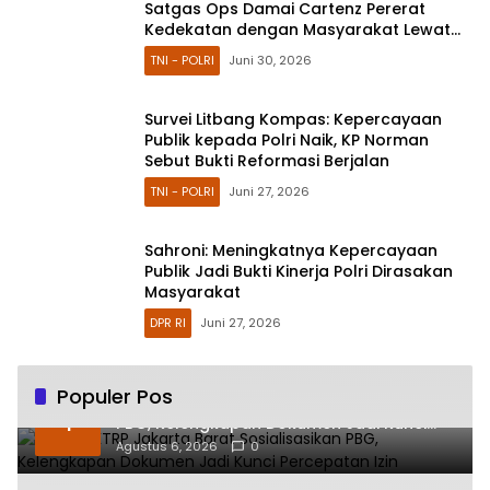
Satgas Ops Damai Cartenz Pererat
Kedekatan dengan Masyarakat Lewat
Bakti Sosial
TNI - POLRI
Juni 30, 2026
Survei Litbang Kompas: Kepercayaan
Publik kepada Polri Naik, KP Norman
Sebut Bukti Reformasi Berjalan
TNI - POLRI
Juni 27, 2026
Sahroni: Meningkatnya Kepercayaan
Publik Jadi Bukti Kinerja Polri Dirasakan
Masyarakat
DPR RI
Juni 27, 2026
Populer Pos
Sudin CKTRP Jakarta Barat Sosialisasikan
1
PBG, Kelengkapan Dokumen Jadi Kunci
Percepatan Izin
Agustus 6, 2026
0