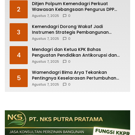
Ditjen Polpum Kemendagri Perkuat
2
Wawasan Kebangsaan Pengurus DPP
Partai Politik
Agustus 7, 2025
0
Kemendagri Dorong Wakaf Jadi
3
Instrumen Strategis Pembangunan
Daerah
Agustus 7, 2025
0
Mendagri dan Ketua KPK Bahas
4
Penguatan Pendidikan Antikorupsi dan
Transparansi Pelayanan Publik
Agustus 7, 2025
0
Wamendagri Bima Arya Tekankan
5
Pentingnya Keselarasan Pertumbuhan
Ekonomi dan Pelestarian Budaya
Agustus 7, 2025
0