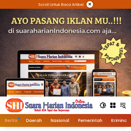
Langsung
×
Scroll Untuk Baca Artikel
ke
konten
Berita
Daerah
Nasional
Pemerintah
Kriminal