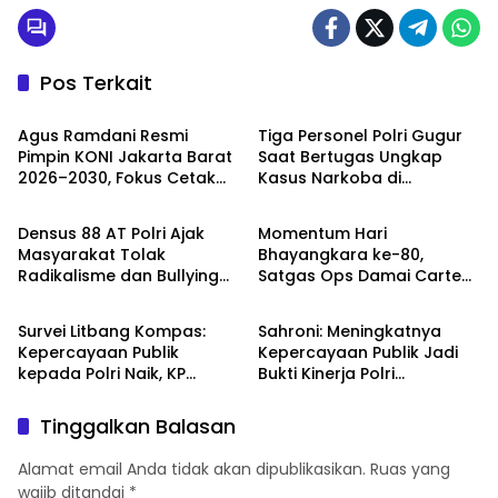
Kejaksaan Negeri Kota Pekalongan
Pos Terkait
Olahraga
TNI - POLRI
Agus Ramdani Resmi
Tiga Personel Polri Gugur
Pimpin KONI Jakarta Barat
Saat Bertugas Ungkap
2026–2030, Fokus Cetak
Kasus Narkoba di
TNI - POLRI
TNI - POLRI
Atlet Berprestasi dan
Katingan, Dianugerahi
Perkuat Pembinaan
Kenaikan Pangkat Luar
Densus 88 AT Polri Ajak
Momentum Hari
Biasa Anumerta
Masyarakat Tolak
Bhayangkara ke-80,
Radikalisme dan Bullying
Satgas Ops Damai Cartenz
TNI - POLRI
DPR RI
melalui Kampanye Edukasi
Pererat Kedekatan dengan
di Car Free Day Makassar
Masyarakat Lewat Bakti
Survei Litbang Kompas:
Sahroni: Meningkatnya
Sosial
Kepercayaan Publik
Kepercayaan Publik Jadi
kepada Polri Naik, KP
Bukti Kinerja Polri
Norman Sebut Bukti
Dirasakan Masyarakat
Reformasi Berjalan
Tinggalkan Balasan
Alamat email Anda tidak akan dipublikasikan.
Ruas yang
wajib ditandai
*