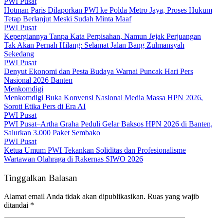
PWI Pusat
Hotman Paris Dilaporkan PWI ke Polda Metro Jaya, Proses Hukum
Tetap Berlanjut Meski Sudah Minta Maaf
PWI Pusat
Kepergiannya Tanpa Kata Perpisahan, Namun Jejak Perjuangan
Tak Akan Pernah Hilang: Selamat Jalan Bang Zulmansyah
Sekedang
PWI Pusat
Denyut Ekonomi dan Pesta Budaya Warnai Puncak Hari Pers
Nasional 2026 Banten
Menkomdigi
Menkomdigi Buka Konvensi Nasional Media Massa HPN 2026,
Soroti Etika Pers di Era AI
PWI Pusat
PWI Pusat–Artha Graha Peduli Gelar Baksos HPN 2026 di Banten,
Salurkan 3.000 Paket Sembako
PWI Pusat
Ketua Umum PWI Tekankan Soliditas dan Profesionalisme
Wartawan Olahraga di Rakernas SIWO 2026
Tinggalkan Balasan
Alamat email Anda tidak akan dipublikasikan.
Ruas yang wajib
ditandai
*