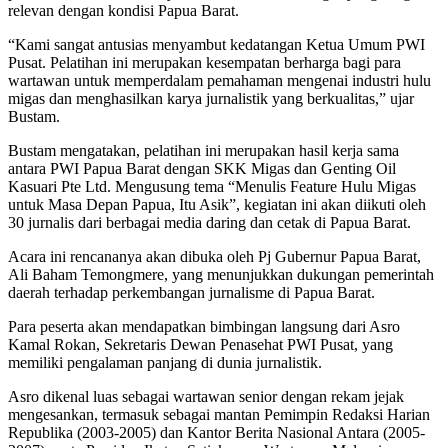
relevan dengan kondisi Papua Barat.
“Kami sangat antusias menyambut kedatangan Ketua Umum PWI
Pusat. Pelatihan ini merupakan kesempatan berharga bagi para
wartawan untuk memperdalam pemahaman mengenai industri hulu
migas dan menghasilkan karya jurnalistik yang berkualitas,” ujar
Bustam.
Bustam mengatakan, pelatihan ini merupakan hasil kerja sama
antara PWI Papua Barat dengan SKK Migas dan Genting Oil
Kasuari Pte Ltd. Mengusung tema “Menulis Feature Hulu Migas
untuk Masa Depan Papua, Itu Asik”, kegiatan ini akan diikuti oleh
30 jurnalis dari berbagai media daring dan cetak di Papua Barat.
Acara ini rencananya akan dibuka oleh Pj Gubernur Papua Barat,
Ali Baham Temongmere, yang menunjukkan dukungan pemerintah
daerah terhadap perkembangan jurnalisme di Papua Barat.
Para peserta akan mendapatkan bimbingan langsung dari Asro
Kamal Rokan, Sekretaris Dewan Penasehat PWI Pusat, yang
memiliki pengalaman panjang di dunia jurnalistik.
Asro dikenal luas sebagai wartawan senior dengan rekam jejak
mengesankan, termasuk sebagai mantan Pemimpin Redaksi Harian
Republika (2003-2005) dan Kantor Berita Nasional Antara (2005-