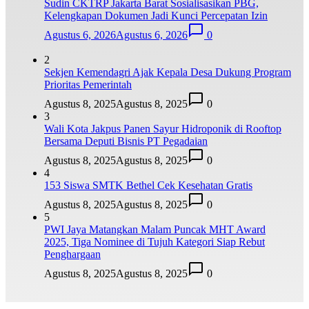
Sudin CKTRP Jakarta Barat Sosialisasikan PBG,
Kelengkapan Dokumen Jadi Kunci Percepatan Izin
Agustus 6, 2026
Agustus 6, 2026
0
2
Sekjen Kemendagri Ajak Kepala Desa Dukung Program
Prioritas Pemerintah
Agustus 8, 2025
Agustus 8, 2025
0
3
Wali Kota Jakpus Panen Sayur Hidroponik di Rooftop
Bersama Deputi Bisnis PT Pegadaian
Agustus 8, 2025
Agustus 8, 2025
0
4
153 Siswa SMTK Bethel Cek Kesehatan Gratis
Agustus 8, 2025
Agustus 8, 2025
0
5
PWI Jaya Matangkan Malam Puncak MHT Award
2025, Tiga Nominee di Tujuh Kategori Siap Rebut
Penghargaan
Agustus 8, 2025
Agustus 8, 2025
0