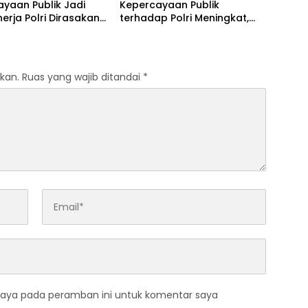
yaan Publik Jadi
Kepercayaan Publik
nerja Polri Dirasakan
terhadap Polri Meningkat,
akat
Habib Syakur: Buah dari
Kerja Nyata
kan.
Ruas yang wajib ditandai
*
saya pada peramban ini untuk komentar saya