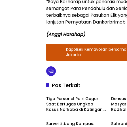
“Saya Berharap untuk generasi mud
semangat Para Pendahulu dan Seni
terbaiknya sebagai Pasukan Elit ya
lanjutan Pernyataan Dankorbrimob P
(Anggi Harahap)
Kapolsek Kemayoran bersama 3 P
Jakarta
Pos Terkait
TNI - POLRI
TNI - P
Tiga Personel Polri Gugur
Densus 
Saat Bertugas Ungkap
Masyar
Kasus Narkoba di Katingan,
Radikal
TNI - POLRI
DPR RI
Dianugerahi Kenaikan
melalui
Pangkat Luar Biasa
Car Fr
Survei Litbang Kompas:
Sahroni
Anumerta