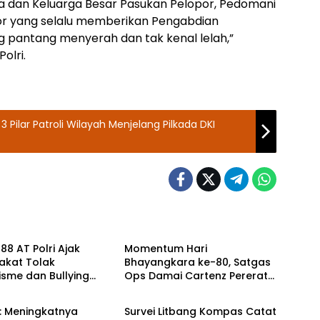
a dan Keluarga Besar Pasukan Pelopor, Pedomani
or yang selalu memberikan Pengabdian
ng pantang menyerah dan tak kenal lelah,”
olri.
ilar Patroli Wilayah Menjelang Pilkada DKI
OLRI
TNI - POLRI
88 AT Polri Ajak
Momentum Hari
akat Tolak
Bhayangkara ke-80, Satgas
isme dan Bullying
Ops Damai Cartenz Pererat
TNI - POLRI
 Kampanye Edukasi di
Kedekatan dengan
ee Day Makassar
Masyarakat Lewat Bakti
: Meningkatnya
Survei Litbang Kompas Catat
Sosial