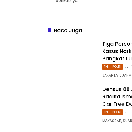
berikutnya.
Baca Juga
Tiga Perso
Kasus Nark
Pangkat Lu
TNI - POLRI
Juli
JAKARTA, SUARA 
Densus 88 
Radikalism
Car Free D
TNI - POLRI
Juli
MAKASSAR, SUARA