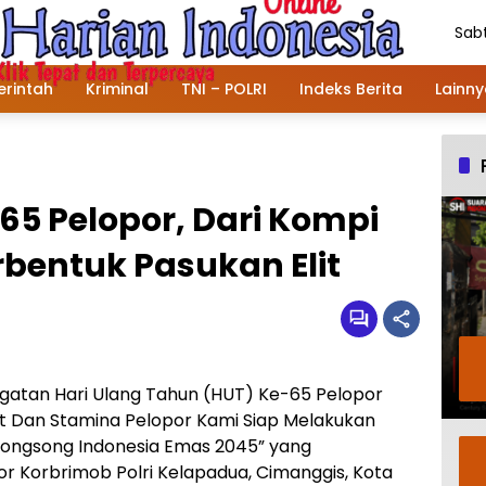
Sabt
Agu
202
rintah
Kriminal
TNI – POLRI
Indeks Berita
Lainn
5 Pelopor, Dari Kompi
bentuk Pasukan Elit
gatan Hari Ulang Tahun (HUT) Ke-65 Pelopor
it Dan Stamina Pelopor Kami Siap Melakukan
yongsong Indonesia Emas 2045” yang
r Korbrimob Polri Kelapadua, Cimanggis, Kota