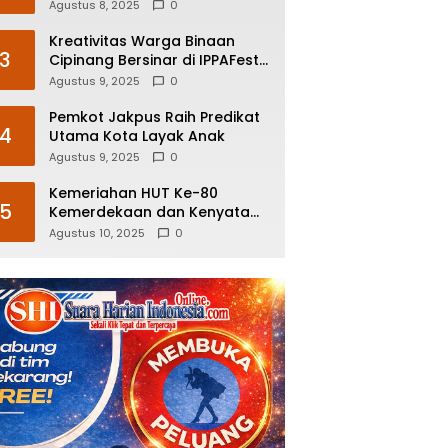
Pembentukan Kopdeskel
Agustus 8, 2025
0
Terbentuk di Seluruh Daerah
Kreativitas Warga Binaan
3
Cipinang Bersinar di IPPAFest,
Batik Lintas 5 Diborong
Agustus 9, 2025
0
Menteri Imipas
Pemkot Jakpus Raih Predikat
4
Utama Kota Layak Anak
Agustus 9, 2025
0
Kemeriahan HUT Ke-80
5
Kemerdekaan dan Kenyataan
Pahit Kemiskinan Rakyat
Agustus 10, 2025
0
Indonesia