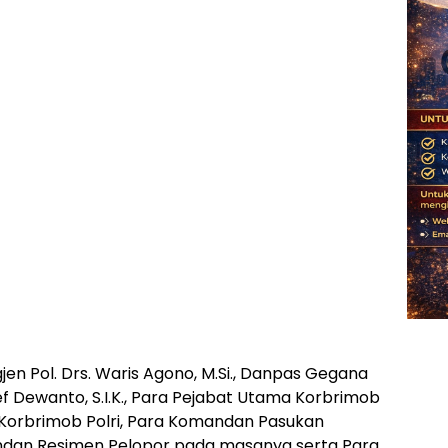
jen Pol. Drs. Waris Agono, M.Si., Danpas Gegana
ief Dewanto, S.I.K., Para Pejabat Utama Korbrimob
 Korbrimob Polri, Para Komandan Pasukan
dan Resimen Pelopor pada masanya serta Para