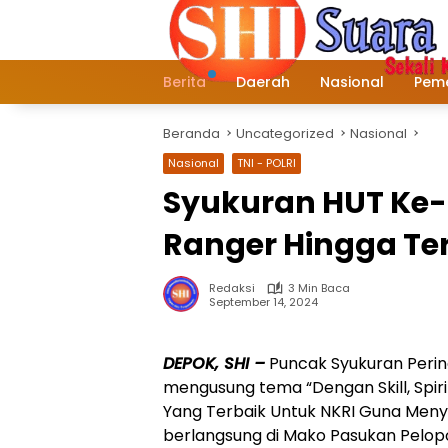
Langsung
ke
konten
Berita
Daerah
Nasional
Peme
Beranda
Uncategorized
Nasional
Nasional
TNI - POLRI
Syukuran HUT Ke-6
Ranger Hingga Ter
Redaksi
3 Min Baca
September 14, 2024
DEPOK, SHI –
Puncak Syukuran Perin
mengusung tema “Dengan Skill, Spir
Yang Terbaik Untuk NKRI Guna Men
berlangsung di Mako Pasukan Pelopo