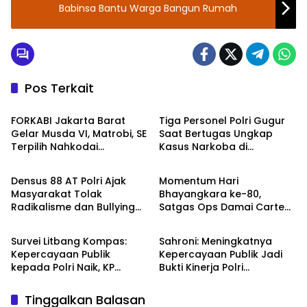
Babinsa Bantu Warga Bangun Rumah
Pos Terkait
Berita
TNI - POLRI
FORKABI Jakarta Barat
Tiga Personel Polri Gugur
Gelar Musda VI, Matrobi, SE
Saat Bertugas Ungkap
Terpilih Nahkodai
Kasus Narkoba di
TNI - POLRI
TNI - POLRI
Organisasi
Katingan, Dianugerahi
Kenaikan Pangkat Luar
Densus 88 AT Polri Ajak
Momentum Hari
Biasa Anumerta
Masyarakat Tolak
Bhayangkara ke-80,
Radikalisme dan Bullying
Satgas Ops Damai Cartenz
TNI - POLRI
DPR RI
melalui Kampanye Edukasi
Pererat Kedekatan dengan
di Car Free Day Makassar
Masyarakat Lewat Bakti
Survei Litbang Kompas:
Sahroni: Meningkatnya
Sosial
Kepercayaan Publik
Kepercayaan Publik Jadi
kepada Polri Naik, KP
Bukti Kinerja Polri
Norman Sebut Bukti
Dirasakan Masyarakat
Reformasi Berjalan
Tinggalkan Balasan