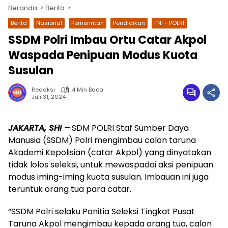
Beranda
Berita
Berita
Nasional
Pemerintah
Pendidikan
TNI - POLRI
SSDM Polri Imbau Ortu Catar Akpol
Waspada Penipuan Modus Kuota
Susulan
Redaksi
4 Min Baca
Juli 31, 2024
wa.me/087842777025
JAKARTA, SHI –
SDM POLRI Staf Sumber Daya
Manusia (SSDM) Polri mengimbau calon taruna
Akademi Kepolisian (catar Akpol) yang dinyatakan
tidak lolos seleksi, untuk mewaspadai aksi penipuan
modus iming-iming kuota susulan. Imbauan ini juga
teruntuk orang tua para catar.
“SSDM Polri selaku Panitia Seleksi Tingkat Pusat
Taruna Akpol mengimbau kepada orang tua, calon