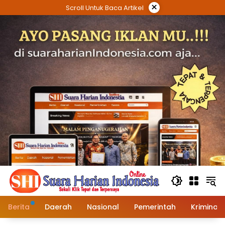
Langsung
×
Scroll Untuk Baca Artikel
ke
konten
Berita
Daerah
Nasional
Pemerintah
Kriminal