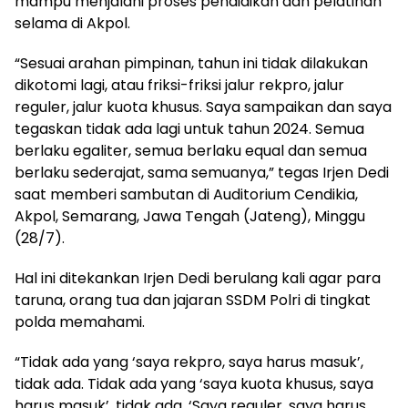
mampu menjalani proses pendidikan dan pelatihan
selama di Akpol.
“Sesuai arahan pimpinan, tahun ini tidak dilakukan
dikotomi lagi, atau friksi-friksi jalur rekpro, jalur
reguler, jalur kuota khusus. Saya sampaikan dan saya
tegaskan tidak ada lagi untuk tahun 2024. Semua
berlaku egaliter, semua berlaku equal dan semua
berlaku sederajat, sama semuanya,” tegas Irjen Dedi
saat memberi sambutan di Auditorium Cendikia,
Akpol, Semarang, Jawa Tengah (Jateng), Minggu
(28/7).
Hal ini ditekankan Irjen Dedi berulang kali agar para
taruna, orang tua dan jajaran SSDM Polri di tingkat
polda memahami.
“Tidak ada yang ‘saya rekpro, saya harus masuk’,
tidak ada. Tidak ada yang ‘saya kuota khusus, saya
harus masuk’, tidak ada. ‘Saya reguler, saya harus