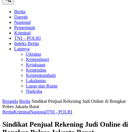
Berita
Daerah
Nasional
Pemerintah
Kriminal
TNI – POLRI
Indeks Berita
Lainnya
Ukraina
Kemendagri
Kejaksaan
Kemendag
Kemenkumham
Lakalantas
Lapas dan Rutan
Narkoba
Beranda
Berita
Sindikat Penjual Rekening Judi Online di Bongkar
Polres Jakarta Barat
Berita
Kriminal
Nasional
TNI - POLRI
Sindikat Penjual Rekening Judi Online di