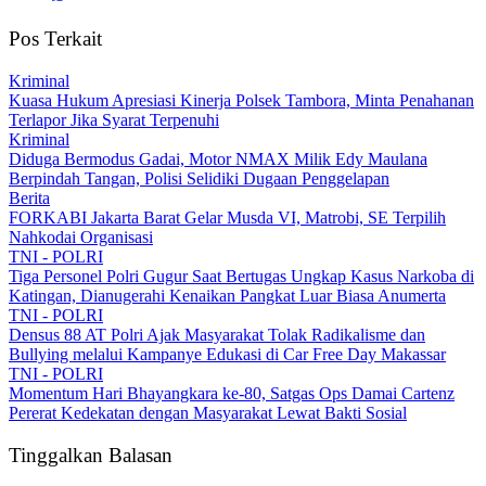
Pos Terkait
Kriminal
Kuasa Hukum Apresiasi Kinerja Polsek Tambora, Minta Penahanan
Terlapor Jika Syarat Terpenuhi
Kriminal
Diduga Bermodus Gadai, Motor NMAX Milik Edy Maulana
Berpindah Tangan, Polisi Selidiki Dugaan Penggelapan
Berita
FORKABI Jakarta Barat Gelar Musda VI, Matrobi, SE Terpilih
Nahkodai Organisasi
TNI - POLRI
Tiga Personel Polri Gugur Saat Bertugas Ungkap Kasus Narkoba di
Katingan, Dianugerahi Kenaikan Pangkat Luar Biasa Anumerta
TNI - POLRI
Densus 88 AT Polri Ajak Masyarakat Tolak Radikalisme dan
Bullying melalui Kampanye Edukasi di Car Free Day Makassar
TNI - POLRI
Momentum Hari Bhayangkara ke-80, Satgas Ops Damai Cartenz
Pererat Kedekatan dengan Masyarakat Lewat Bakti Sosial
Tinggalkan Balasan