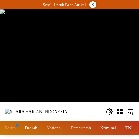
Langsung
×
Scroll Untuk Baca Artikel
ke
konten
wa.me/087842777025
Berita
Daerah
Nasional
Pemerintah
Kriminal
TNI – 