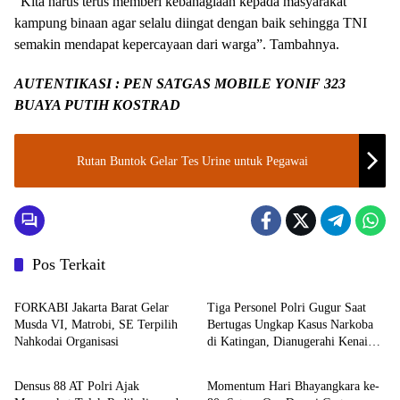
“Kita harus terus memberi kebahagiaan kepada masyarakat
kampung binaan agar selalu diingat dengan baik sehingga TNI
semakin mendapat kepercayaan dari warga”. Tambahnya.
AUTENTIKASI : PEN SATGAS MOBILE YONIF 323
BUAYA PUTIH KOSTRAD
Rutan Buntok Gelar Tes Urine untuk Pegawai
Pos Terkait
Berita
TNI - POLRI
FORKABI Jakarta Barat Gelar
Tiga Personel Polri Gugur Saat
Musda VI, Matrobi, SE Terpilih
Bertugas Ungkap Kasus Narkoba
Nahkodai Organisasi
di Katingan, Dianugerahi Kenaikan
TNI - POLRI
TNI - POLRI
Pangkat Luar Biasa Anumerta
Densus 88 AT Polri Ajak
Momentum Hari Bhayangkara ke-