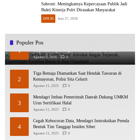
Sahroni: Meningkatnya Kepercayaan Publik Jadi
Bukti Kinerja Polri Dirasakan Masyarakat
DPR RI
Juni 27, 2026
Populer Pos
HUT ke-2 DePA-RI, Luthfi Yazid: Advokat Jangan
1
Terpecah, Kepentingan Keadilan Harus di Atas
Organisasi
Agustus 9, 2026
0
Tiga Remaja Diamankan Saat Hendak Tawuran di
2
Kemayoran, Polisi Sita Celurit
Agustus 11, 2025
0
Mendagri Imbau Pemerintah Daerah Dukung UMKM
3
Urus Sertifikasi Halal
Agustus 11, 2025
0
Cegah Kebocoran Data, Mendagri Instruksikan Pemda
4
Bentuk Tim Tanggap Insiden Siber
Agustus 11, 2025
0