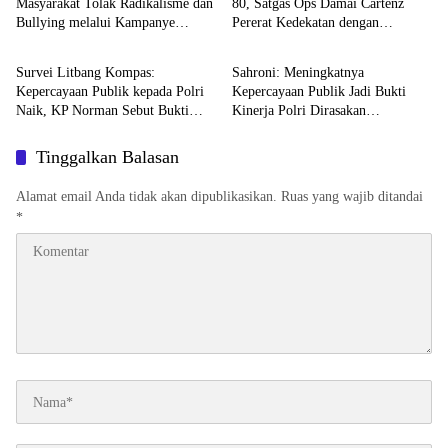
Masyarakat Tolak Radikalisme dan
80, Satgas Ops Damai Cartenz
Bullying melalui Kampanye
Pererat Kedekatan dengan
TNI - POLRI
DPR RI
Edukasi di Car Free Day Makassar
Masyarakat Lewat Bakti Sosial
Survei Litbang Kompas:
Sahroni: Meningkatnya
Kepercayaan Publik kepada Polri
Kepercayaan Publik Jadi Bukti
Naik, KP Norman Sebut Bukti
Kinerja Polri Dirasakan
Reformasi Berjalan
Masyarakat
Tinggalkan Balasan
Alamat email Anda tidak akan dipublikasikan.
Ruas yang wajib ditandai
*