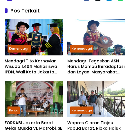
Pos Terkait
Kemendagri
Kemendagri
Mendagri Tito Karnavian
Mendagri Tegaskan ASN
Wisuda 1.404 Mahasiswa
Harus Mampu Beradaptasi
IPDN, Wali Kota Jakarta
dan Layani Masyarakat
Barat Raih Gelar Doktor
yang Beragam
Berita
Kemendagri
FORKABI Jakarta Barat
Wapres Gibran Tinjau
Gelar Musda VI, Matrobi, SE
Papua Barat, Ribka Haluk