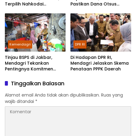
Terpilih Nahkodai
Pastikan Dana Otsus
Organisasi
Berdampak untuk Ekonomi
Rakyat
Kemendagri
DPR RI
Tinjau BSPS di Jakbar,
Di Hadapan DPR RI,
Mendagri Tekankan
Mendagri Jelaskan Skema
Pentingnya Komitmen
Penataan PPPK Daerah
Pemda Bangun Rumah
Layak Huni
Tinggalkan Balasan
Alamat email Anda tidak akan dipublikasikan.
Ruas yang
wajib ditandai
*