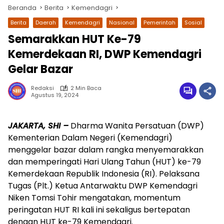
Beranda
Berita
Kemendagri
Berita
Daerah
Kemendagri
Nasional
Pemerintah
Sosial
Semarakkan HUT Ke-79
Kemerdekaan RI, DWP Kemendagri
Gelar Bazar
Redaksi
2 Min Baca
Agustus 19, 2024
wa.me/087842777025
JAKARTA, SHI –
Dharma Wanita Persatuan (DWP)
Kementerian Dalam Negeri (Kemendagri)
menggelar bazar dalam rangka menyemarakkan
dan memperingati Hari Ulang Tahun (HUT) ke-79
Kemerdekaan Republik Indonesia (RI). Pelaksana
Tugas (Plt.) Ketua Antarwaktu DWP Kemendagri
Niken Tomsi Tohir mengatakan, momentum
peringatan HUT RI kali ini sekaligus bertepatan
dengan HUT ke-79 Kemendagri.