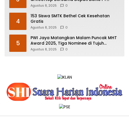
Pegadaian
Agustus 8, 2025
0
153 Siswa SMTK Bethel Cek Kesehatan
4
Gratis
Agustus 8, 2025
0
PWI Jaya Matangkan Malam Puncak MHT
5
Award 2025, Tiga Nominee di Tujuh
Kategori Siap Rebut Penghargaan
Agustus 8, 2025
0