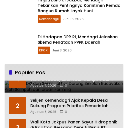
Tekankan Pentingnya Komitmen Pemda
Bangun Rumah Layak Huni
Kemendagri
Juni 16, 2026
Di Hadapan DPR RI, Mendagri Jelaskan
Skema Penataan PPPK Daerah
DPR RI
Juni 8, 2026
Populer Pos
Kadisdik DKI dan Sekko Jakbar Dorong
1
Sekolah Budayakan Pilah Sampah dan
Urban Farming
Agustus 7, 2026
0
Sekjen Kemendagri Ajak Kepala Desa
2
Dukung Program Prioritas Pemerintah
Agustus 8, 2025
0
Wali Kota Jakpus Panen Sayur Hidroponik
3
di Rooftop Bersama Deputi Bisnis PT