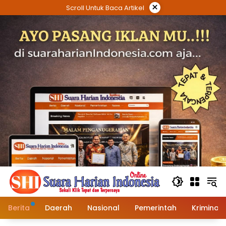
Langsung
×
Scroll Untuk Baca Artikel
ke
konten
Berita
Daerah
Nasional
Pemerintah
Kriminal