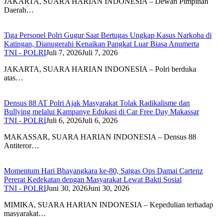
JAKARTA, SUARA HARIAN INDONESIA – Dewan Pimpinan
Daerah…
Tiga Personel Polri Gugur Saat Bertugas Ungkap Kasus Narkoba di
Katingan, Dianugerahi Kenaikan Pangkat Luar Biasa Anumerta
TNI - POLRI
Juli 7, 2026
Juli 7, 2026
JAKARTA, SUARA HARIAN INDONESIA – Polri berduka
atas…
Densus 88 AT Polri Ajak Masyarakat Tolak Radikalisme dan
Bullying melalui Kampanye Edukasi di Car Free Day Makassar
TNI - POLRI
Juli 6, 2026
Juli 6, 2026
MAKASSAR, SUARA HARIAN INDONESIA – Densus 88
Antiteror…
Momentum Hari Bhayangkara ke-80, Satgas Ops Damai Cartenz
Pererat Kedekatan dengan Masyarakat Lewat Bakti Sosial
TNI - POLRI
Juni 30, 2026
Juni 30, 2026
MIMIKA, SUARA HARIAN INDONESIA – Kepedulian terhadap
masyarakat…