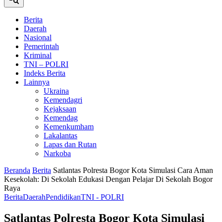
Berita
Daerah
Nasional
Pemerintah
Kriminal
TNI – POLRI
Indeks Berita
Lainnya
Ukraina
Kemendagri
Kejaksaan
Kemendag
Kemenkumham
Lakalantas
Lapas dan Rutan
Narkoba
Beranda
Berita
Satlantas Polresta Bogor Kota Simulasi Cara Aman
Kesekolah: Di Sekolah Edukasi Dengan Pelajar Di Sekolah Bogor
Raya
Berita
Daerah
Pendidikan
TNI - POLRI
Satlantas Polresta Bogor Kota Simulasi