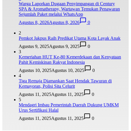
Warga Laporkan Dugaan Penyimpangan di Century
SPA & Aromatherapy, Wartawan Temukan Penawaran
Sejumlah Paket melalui WhatsApp
Agustus 8, 2026
Agustus 8, 2026
0
2
Pemkot Jakpus Raih Predikat Utama Kota Layak Anak
Agustus 9, 2025
Agustus 9, 2025
0
3
Kemeriahan HUT Ke-80 Kemerdekaan dan Kenyataan
Pahit Kemiskinan Rakyat Indonesia
Agustus 10, 2025
Agustus 10, 2025
0
4
Tiga Remaja Diamankan Saat Hendak Tawuran di
Kemayoran, Polisi Sita Celurit
Agustus 11, 2025
Agustus 11, 2025
0
5
Mendagri Imbau Pemerintah Daerah Dukung UMKM
Urus Sertifikasi Halal
Agustus 11, 2025
Agustus 11, 2025
0