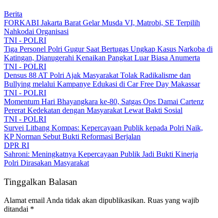
Berita
FORKABI Jakarta Barat Gelar Musda VI, Matrobi, SE Terpilih
Nahkodai Organisasi
TNI - POLRI
Tiga Personel Polri Gugur Saat Bertugas Ungkap Kasus Narkoba di
Katingan, Dianugerahi Kenaikan Pangkat Luar Biasa Anumerta
TNI - POLRI
Densus 88 AT Polri Ajak Masyarakat Tolak Radikalisme dan
Bullying melalui Kampanye Edukasi di Car Free Day Makassar
TNI - POLRI
Momentum Hari Bhayangkara ke-80, Satgas Ops Damai Cartenz
Pererat Kedekatan dengan Masyarakat Lewat Bakti Sosial
TNI - POLRI
Survei Litbang Kompas: Kepercayaan Publik kepada Polri Naik,
KP Norman Sebut Bukti Reformasi Berjalan
DPR RI
Sahroni: Meningkatnya Kepercayaan Publik Jadi Bukti Kinerja
Polri Dirasakan Masyarakat
Tinggalkan Balasan
Alamat email Anda tidak akan dipublikasikan.
Ruas yang wajib
ditandai
*