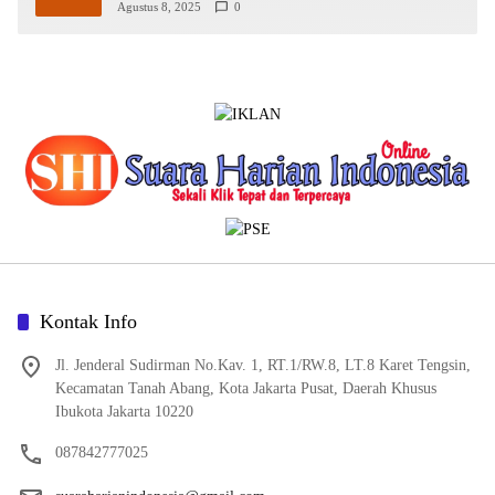
Penghargaan
Agustus 8, 2025
0
Kontak Info
Jl. Jenderal Sudirman No.Kav. 1, RT.1/RW.8, LT.8 Karet Tengsin,
Kecamatan Tanah Abang, Kota Jakarta Pusat, Daerah Khusus
Ibukota Jakarta 10220
087842777025