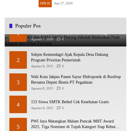
DPR RI
Juni 27, 2026
Populer Pos
Kadisdik DKI dan Sekko Jakbar Dorong Sekolah
1
Budayakan Pilah Sampah dan Urban Farming
Agustus 7, 2026
0
Sekjen Kemendagri Ajak Kepala Desa Dukung
2
Program Prioritas Pemerintah
Agustus 8, 2025
0
Wali Kota Jakpus Panen Sayur Hidroponik di Rooftop
3
Bersama Deputi Bisnis PT Pegadaian
Agustus 8, 2025
0
153 Siswa SMTK Bethel Cek Kesehatan Gratis
4
Agustus 8, 2025
0
PWI Jaya Matangkan Malam Puncak MHT Award
5
2025, Tiga Nominee di Tujuh Kategori Siap Rebut