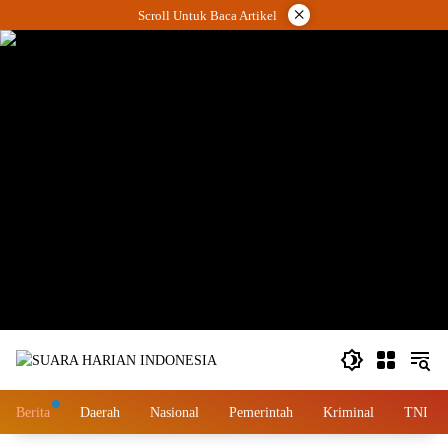
Langsung
×
Scroll Untuk Baca Artikel
ke
konten
wa.me/087842777025
Berita
Daerah
Nasional
Pemerintah
Kriminal
TNI – 