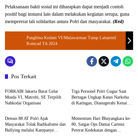
Pelaksanaan bakti sosial ini diharapkan dapat menjadi contoh
positif bagi instansi lain dalam melakukan kegiatan serupa, guna
mempererat tali solidaritas antara Polri dan masyarakat.
(Red)
Panglima Kodam VI/Mulawarman Tutup Latsarmil
Komcad TA 2024
Pos Terkait
Berita
TNI - POLRI
FORKABI Jakarta Barat Gelar
Tiga Personel Polri Gugur Saat
Musda VI, Matrobi, SE Terpilih
Bertugas Ungkap Kasus Narkoba
Nahkodai Organisasi
di Katingan, Dianugerahi Kenaikan
TNI - POLRI
TNI - POLRI
Pangkat Luar Biasa Anumerta
Densus 88 AT Polri Ajak
Momentum Hari Bhayangkara ke-
Masyarakat Tolak Radikalisme dan
80, Satgas Ops Damai Cartenz
Bullying melalui Kampanye
Pererat Kedekatan dengan
TNI - POLRI
DPR RI
Edukasi di Car Free Day Makassar
Masyarakat Lewat Bakti Sosial