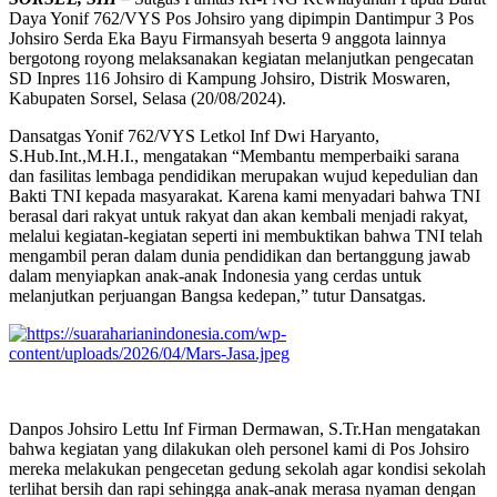
Daya Yonif 762/VYS Pos Johsiro yang dipimpin Dantimpur 3 Pos
Johsiro Serda Eka Bayu Firmansyah beserta 9 anggota lainnya
bergotong royong melaksanakan kegiatan melanjutkan pengecatan
SD Inpres 116 Johsiro di Kampung Johsiro, Distrik Moswaren,
Kabupaten Sorsel, Selasa (20/08/2024).
Dansatgas Yonif 762/VYS Letkol Inf Dwi Haryanto,
S.Hub.Int.,M.H.I., mengatakan “Membantu memperbaiki sarana
dan fasilitas lembaga pendidikan merupakan wujud kepedulian dan
Bakti TNI kepada masyarakat. Karena kami menyadari bahwa TNI
berasal dari rakyat untuk rakyat dan akan kembali menjadi rakyat,
melalui kegiatan-kegiatan seperti ini membuktikan bahwa TNI telah
mengambil peran dalam dunia pendidikan dan bertanggung jawab
dalam menyiapkan anak-anak Indonesia yang cerdas untuk
melanjutkan perjuangan Bangsa kedepan,” tutur Dansatgas.
Danpos Johsiro Lettu Inf Firman Dermawan, S.Tr.Han mengatakan
bahwa kegiatan yang dilakukan oleh personel kami di Pos Johsiro
mereka melakukan pengecetan gedung sekolah agar kondisi sekolah
terlihat bersih dan rapi sehingga anak-anak merasa nyaman dengan