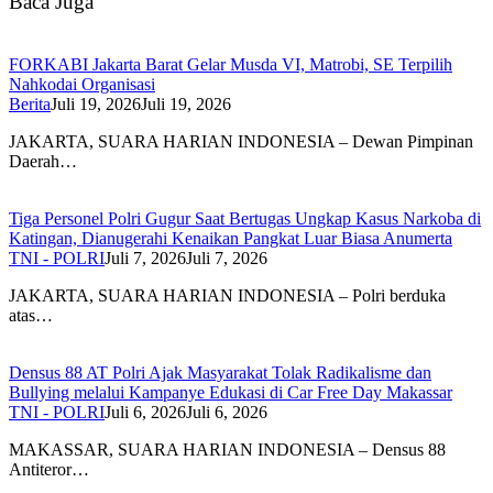
Baca Juga
FORKABI Jakarta Barat Gelar Musda VI, Matrobi, SE Terpilih
Nahkodai Organisasi
Berita
Juli 19, 2026
Juli 19, 2026
JAKARTA, SUARA HARIAN INDONESIA – Dewan Pimpinan
Daerah…
Tiga Personel Polri Gugur Saat Bertugas Ungkap Kasus Narkoba di
Katingan, Dianugerahi Kenaikan Pangkat Luar Biasa Anumerta
TNI - POLRI
Juli 7, 2026
Juli 7, 2026
JAKARTA, SUARA HARIAN INDONESIA – Polri berduka
atas…
Densus 88 AT Polri Ajak Masyarakat Tolak Radikalisme dan
Bullying melalui Kampanye Edukasi di Car Free Day Makassar
TNI - POLRI
Juli 6, 2026
Juli 6, 2026
MAKASSAR, SUARA HARIAN INDONESIA – Densus 88
Antiteror…