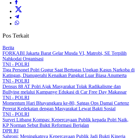
Pos Terkait
Berita
FORKABI Jakarta Barat Gelar Musda VI, Matrobi, SE Terpilih
Nahkodai Organisasi
TNI - POLRI
Tiga Personel Polri Gugur Saat Bertugas Ungkap Kasus Narkoba di
Katingan, Dianugerahi Kenaikan Pangkat Luar Biasa Anumerta
TNI - POLRI
Densus 88 AT Polri Ajak Masyarakat Tolak Radikalisme dan
Bullying melalui Kampanye Edukasi di Car Free Day Makassar
TNI - POLRI
Momentum Hari Bhayangkara ke-80, Satgas Ops Damai Cartenz
Pererat Kedekatan dengan Masyarakat Lewat Bakti Sosial
TNI - POLRI
Survei Litbang Kompas: Kepercayaan Publik kepada Polri Naik,
KP Norman Sebut Bukti Reformasi Berjalan
DPR RI
Sahroni: Meningkatnya Kepercayaan Publik Jadi Bukti Kinerja