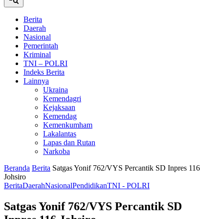
Berita
Daerah
Nasional
Pemerintah
Kriminal
TNI – POLRI
Indeks Berita
Lainnya
Ukraina
Kemendagri
Kejaksaan
Kemendag
Kemenkumham
Lakalantas
Lapas dan Rutan
Narkoba
Beranda
Berita
Satgas Yonif 762/VYS Percantik SD Inpres 116
Johsiro
Berita
Daerah
Nasional
Pendidikan
TNI - POLRI
Satgas Yonif 762/VYS Percantik SD