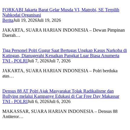
FORKABI Jakarta Barat Gelar Musda VI, Matrobi, SE Terpilih
Nahkodai Organisasi
Berita
Juli 19, 2026
Juli 19, 2026
JAKARTA, SUARA HARIAN INDONESIA – Dewan Pimpinan
Daerah…
Tiga Personel Polri Gugur Saat Bertugas Ungkap Kasus Narkoba di
Katingan, Dianugerahi Kenaikan Pangkat Luar Biasa Anumerta
TNI - POLRI
Juli 7, 2026
Juli 7, 2026
JAKARTA, SUARA HARIAN INDONESIA – Polri berduka
atas…
Densus 88 AT Polri Ajak Masyarakat Tolak Radikalisme dan
Bullying melalui Kampanye Edukasi di Car Free Day Makassar
TNI - POLRI
Juli 6, 2026
Juli 6, 2026
MAKASSAR, SUARA HARIAN INDONESIA – Densus 88
Antiteror…