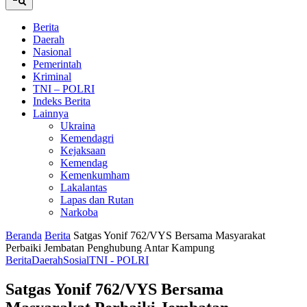
Berita
Daerah
Nasional
Pemerintah
Kriminal
TNI – POLRI
Indeks Berita
Lainnya
Ukraina
Kemendagri
Kejaksaan
Kemendag
Kemenkumham
Lakalantas
Lapas dan Rutan
Narkoba
Beranda
Berita
Satgas Yonif 762/VYS Bersama Masyarakat
Perbaiki Jembatan Penghubung Antar Kampung
Berita
Daerah
Sosial
TNI - POLRI
Satgas Yonif 762/VYS Bersama