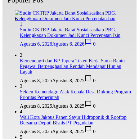
1
Sudin CKTRP Jakarta Barat Sosialisasikan PBG,
Kelengkapan Dokumen Jadi Kunci Percepatan Izin
Agustus 6, 2026
Agustus 6, 2026
0
2
Kemendagri dan BP Tapera Teken Kerja Sama Bantu
Pegawai Berpenghasilan Rendah Mendapat Hunian
Layak
Agustus 8, 2025
Agustus 8, 2025
0
3
Sekjen Kemendagri Ajak Kepala Desa Dukung Program
Prioritas Pemerintah
Agustus 8, 2025
Agustus 8, 2025
0
4
Wali Kota Jakpus Panen Sayur Hidroponik di Rooftop
Bersama Deputi Bisnis PT Pegadaian
Agustus 8, 2025
Agustus 8, 2025
0
5