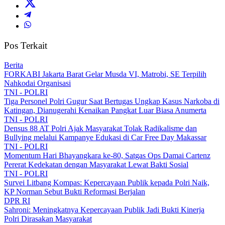
Pos Terkait
Berita
FORKABI Jakarta Barat Gelar Musda VI, Matrobi, SE Terpilih
Nahkodai Organisasi
TNI - POLRI
Tiga Personel Polri Gugur Saat Bertugas Ungkap Kasus Narkoba di
Katingan, Dianugerahi Kenaikan Pangkat Luar Biasa Anumerta
TNI - POLRI
Densus 88 AT Polri Ajak Masyarakat Tolak Radikalisme dan
Bullying melalui Kampanye Edukasi di Car Free Day Makassar
TNI - POLRI
Momentum Hari Bhayangkara ke-80, Satgas Ops Damai Cartenz
Pererat Kedekatan dengan Masyarakat Lewat Bakti Sosial
TNI - POLRI
Survei Litbang Kompas: Kepercayaan Publik kepada Polri Naik,
KP Norman Sebut Bukti Reformasi Berjalan
DPR RI
Sahroni: Meningkatnya Kepercayaan Publik Jadi Bukti Kinerja
Polri Dirasakan Masyarakat