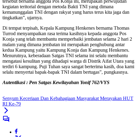
tersebut bersama anggota Pos Konja ini, merupakan perwujudan
kegiatan teritorial dengan metoda Bakti TNI yang dimana
kemanunggalan TNI dengan rakyat yang harus terus kita jaga dan
tingkatkan”, ujarnya.
Di tempat terpisah, Kepala Kampung Henkenes bernama Thomas
Turrod menyampaikan rasa terima kasihnya kepada anggota Pos
Konja yang telah membantu memperbaiki jembatan selama 2 hari 2
malam yang dimana jembatan ini merupakan penghubung antar
kedua Kampung yaitu Kampung Konja dan Kampung Henkenes.
Menurutnya, keberadaan Satgas TNI selama ini selalu membantu
mengatasi kesulitan yang dihadapi warga di Distrik Aifat Utara yang
terdiri 6 kampung. Puji Tuhan saya sangat berterima kasih, doa kami
selalu menyertai bapak-bapak TNI dalam bertugas”, pungkasnya.
Autentikasi : Pen Satgas Kewilayahan Yonif 762/VYS
Senyum Keceriaan Dan Kebahagiaan Masyarakat Merayakan HUT
RI Ke-79