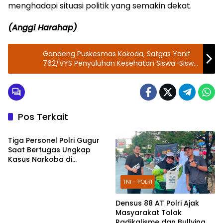
menghadapi situasi politik yang semakin dekat.
(Anggi Harahap)
Gandeng Puskesmas Kokoda, Satgas Yonif
762/VYS Penyuluhan Kesehatan Siswa-Siswi
di Madrasah Ibtidaiyah Negeri 1 Kokoda
Pos Terkait
TNI - POLRI
Tiga Personel Polri Gugur
Saat Bertugas Ungkap
Kasus Narkoba di
Katingan, Dianugerahi
Kenaikan Pangkat Luar
TNI - POLRI
Biasa Anumerta
Densus 88 AT Polri Ajak
Masyarakat Tolak
Radikalisme dan Bullying