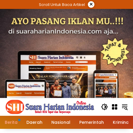
Langsung
×
Scroll Untuk Baca Artikel
ke
konten
Berita
Daerah
Nasional
Pemerintah
Kriminal