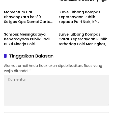
TNI - POLRI
TNI - POLRI
melalui Kampanye Edukasi
di Car Free Day Makassar
Momentum Hari
Survei Litbang Kompas:
Bhayangkara ke-80,
Kepercayaan Publik
Satgas Ops Damai Cartenz
kepada Polri Naik, KP
DPR RI
TNI - POLRI
Pererat Kedekatan dengan
Norman Sebut Bukti
Masyarakat Lewat Bakti
Reformasi Berjalan
Sahroni: Meningkatnya
Survei Litbang Kompas
Sosial
Kepercayaan Publik Jadi
Catat Kepercayaan Publik
Bukti Kinerja Polri
terhadap Polri Meningkat,
Dirasakan Masyarakat
Habib Syakur: Buah dari
Kerja Nyata
Tinggalkan Balasan
Alamat email Anda tidak akan dipublikasikan.
Ruas yang
wajib ditandai
*