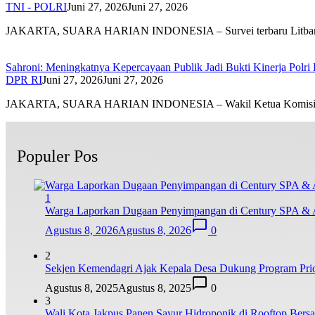
TNI - POLRI
Juni 27, 2026
Juni 27, 2026
JAKARTA, SUARA HARIAN INDONESIA – Survei terbaru Litb
Sahroni: Meningkatnya Kepercayaan Publik Jadi Bukti Kinerja Polri
DPR RI
Juni 27, 2026
Juni 27, 2026
JAKARTA, SUARA HARIAN INDONESIA – Wakil Ketua Komis
Populer Pos
1
Warga Laporkan Dugaan Penyimpangan di Century SPA & 
Agustus 8, 2026
Agustus 8, 2026
0
2
Sekjen Kemendagri Ajak Kepala Desa Dukung Program Prio
Agustus 8, 2025
Agustus 8, 2025
0
3
Wali Kota Jakpus Panen Sayur Hidroponik di Rooftop Bers