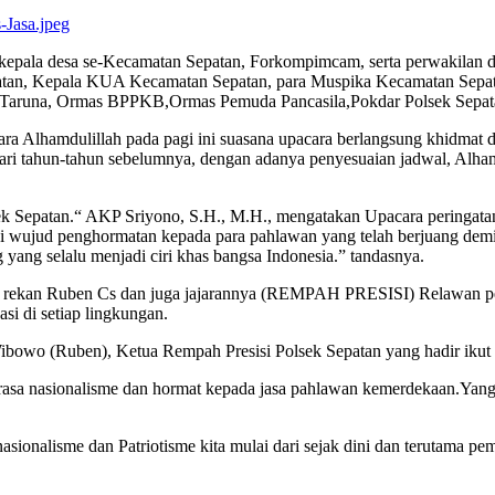
 kepala desa se-Kecamatan Sepatan, Forkompimcam, serta perwakilan da
atan, Kepala KUA Kecamatan Sepatan, para Muspika Kecamatan Sepa
aruna, Ormas BPPKB,Ormas Pemuda Pancasila,Pokdar Polsek Sepatan,
ara Alhamdulillah pada pagi ini suasana upacara berlangsung khidmat
ari tahun-tahun sebelumnya, dengan adanya penyesuaian jadwal, Alhamdu
lsek Sepatan.“ AKP Sriyono, S.H., M.H., mengatakan Upacara peringa
gai wujud penghormatan kepada para pahlawan yang telah berjuang de
 yang selalu menjadi ciri khas bangsa Indonesia.” tandasnya.
a rekan Ruben Cs dan juga jajarannya (REMPAH PRESISI) Relawan pem
si di setiap lingkungan.
 Wibowo (Ruben), Ketua Rempah Presisi Polsek Sepatan yang hadir iku
 rasa nasionalisme dan hormat kepada jasa pahlawan kemerdekaan.Yan
nalisme dan Patriotisme kita mulai dari sejak dini dan terutama pem