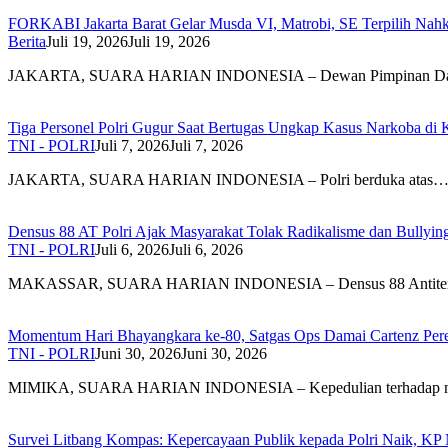
FORKABI Jakarta Barat Gelar Musda VI, Matrobi, SE Terpilih Nahk
Berita
Juli 19, 2026
Juli 19, 2026
JAKARTA, SUARA HARIAN INDONESIA – Dewan Pimpinan D
Tiga Personel Polri Gugur Saat Bertugas Ungkap Kasus Narkoba di 
TNI - POLRI
Juli 7, 2026
Juli 7, 2026
JAKARTA, SUARA HARIAN INDONESIA – Polri berduka atas
Densus 88 AT Polri Ajak Masyarakat Tolak Radikalisme dan Bullyi
TNI - POLRI
Juli 6, 2026
Juli 6, 2026
MAKASSAR, SUARA HARIAN INDONESIA – Densus 88 Antite
Momentum Hari Bhayangkara ke-80, Satgas Ops Damai Cartenz Perer
TNI - POLRI
Juni 30, 2026
Juni 30, 2026
MIMIKA, SUARA HARIAN INDONESIA – Kepedulian terhadap 
Survei Litbang Kompas: Kepercayaan Publik kepada Polri Naik, KP 