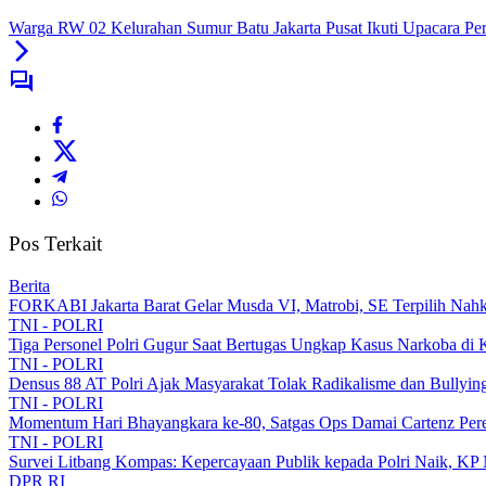
Warga RW 02 Kelurahan Sumur Batu Jakarta Pusat Ikuti Upacara Pe
Pos Terkait
Berita
FORKABI Jakarta Barat Gelar Musda VI, Matrobi, SE Terpilih Nahk
TNI - POLRI
Tiga Personel Polri Gugur Saat Bertugas Ungkap Kasus Narkoba di 
TNI - POLRI
Densus 88 AT Polri Ajak Masyarakat Tolak Radikalisme dan Bullyi
TNI - POLRI
Momentum Hari Bhayangkara ke-80, Satgas Ops Damai Cartenz Perer
TNI - POLRI
Survei Litbang Kompas: Kepercayaan Publik kepada Polri Naik, KP 
DPR RI