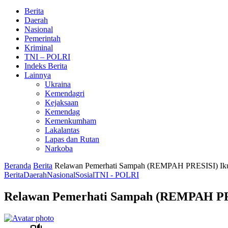
Berita
Daerah
Nasional
Pemerintah
Kriminal
TNI – POLRI
Indeks Berita
Lainnya
Ukraina
Kemendagri
Kejaksaan
Kemendag
Kemenkumham
Lakalantas
Lapas dan Rutan
Narkoba
Beranda
Berita
Relawan Pemerhati Sampah (REMPAH PRESISI) Ikut
Berita
Daerah
Nasional
Sosial
TNI - POLRI
Relawan Pemerhati Sampah (REMPAH PRE