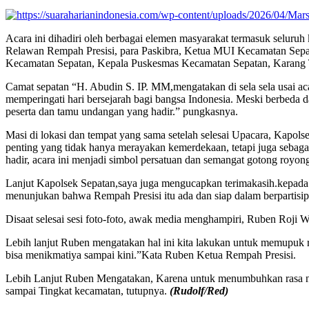
Acara ini dihadiri oleh berbagai elemen masyarakat termasuk seluruh
Relawan Rempah Presisi, para Paskibra, Ketua MUI Kecamatan Sep
Kecamatan Sepatan, Kepala Puskesmas Kecamatan Sepatan, Karang T
Camat sepatan “H. Abudin S. IP. MM,mengatakan di sela sela usai ac
memperingati hari bersejarah bagi bangsa Indonesia. Meski berbeda d
peserta dan tamu undangan yang hadir.” pungkasnya.
Masi di lokasi dan tempat yang sama setelah selesai Upacara, Kapo
penting yang tidak hanya merayakan kemerdekaan, tetapi juga seba
hadir, acara ini menjadi simbol persatuan dan semangat gotong royong
Lanjut Kapolsek Sepatan,saya juga mengucapkan terimakasih.kepad
menunjukan bahwa Rempah Presisi itu ada dan siap dalam berpartisipa
Disaat selesai sesi foto-foto, awak media menghampiri, Ruben Roji
Lebih lanjut Ruben mengatakan hal ini kita lakukan untuk memupuk
bisa menikmatiya sampai kini.”Kata Ruben Ketua Rempah Presisi.
Lebih Lanjut Ruben Mengatakan, Karena untuk menumbuhkan rasa nasio
sampai Tingkat kecamatan, tutupnya.
(Rudolf/Red)