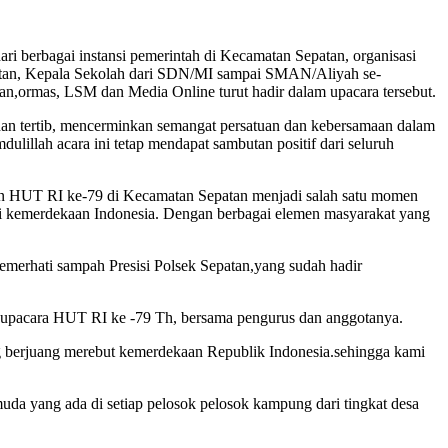
ri berbagai instansi pemerintah di Kecamatan Sepatan, organisasi
tan, Kepala Sekolah dari SDN/MI sampai SMAN/Aliyah se-
ormas, LSM dan Media Online turut hadir dalam upacara tersebut.
 dan tertib, mencerminkan semangat persatuan dan kebersamaan dalam
lillah acara ini tetap mendapat sambutan positif dari seluruh
tan HUT RI ke-79 di Kecamatan Sepatan menjadi salah satu momen
mi kemerdekaan Indonesia. Dengan berbagai elemen masyarakat yang
erhati sampah Presisi Polsek Sepatan,yang sudah hadir
t upacara HUT RI ke -79 Th, bersama pengurus dan anggotanya.
g berjuang merebut kemerdekaan Republik Indonesia.sehingga kami
uda yang ada di setiap pelosok pelosok kampung dari tingkat desa