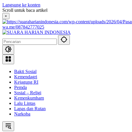
Langsung ke konten
Scroll untuk baca artikel
×
wa.me/087842777025
Bakti Sosial
Kemendagri
Kejagung RI
Pemda
Sosial – Religi
Kemenkumham
Lalu Lintas
Lapas dan Rutan
Narkoba