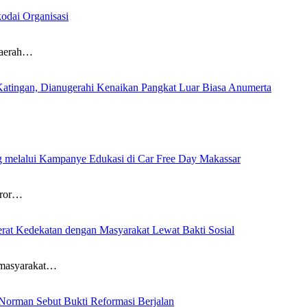
odai Organisasi
aerah…
Katingan, Dianugerahi Kenaikan Pangkat Luar Biasa Anumerta
…
ng melalui Kampanye Edukasi di Car Free Day Makassar
ror…
at Kedekatan dengan Masyarakat Lewat Bakti Sosial
masyarakat…
Norman Sebut Bukti Reformasi Berjalan