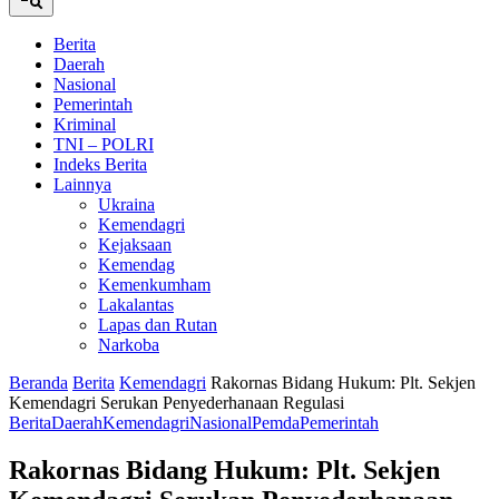
Berita
Daerah
Nasional
Pemerintah
Kriminal
TNI – POLRI
Indeks Berita
Lainnya
Ukraina
Kemendagri
Kejaksaan
Kemendag
Kemenkumham
Lakalantas
Lapas dan Rutan
Narkoba
Beranda
Berita
Kemendagri
Rakornas Bidang Hukum: Plt. Sekjen
Kemendagri Serukan Penyederhanaan Regulasi
Berita
Daerah
Kemendagri
Nasional
Pemda
Pemerintah
Rakornas Bidang Hukum: Plt. Sekjen