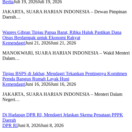
Berita
Juli 19, 2026
Juli 19, 2026
JAKARTA, SUARA HARIAN INDONESIA – Dewan Pimpinan
Daerah…
Wapres Gibran Tinjau Papua Barat, Ribka Haluk Pastikan Dana
Otsus Berdampak untuk Ekonomi Rakyat
Kemendagri
Juni 21, 2026
Juni 21, 2026
MANOKWARI, SUARA HARIAN INDONESIA – Wakil Menteri
Dalam…
Tinjau BSPS di Jakbar, Mendagri Tekankan Pentingnya Komitmen
Pemda Bangun Rumah Layak Huni
Kemendagri
Juni 16, 2026
Juni 16, 2026
JAKARTA, SUARA HARIAN INDONESIA – Menteri Dalam
Negeri…
Di Hadapan DPR RI, Mendagri Jelaskan Skema Penataan PPPK
Daerah
DPR RI
Juni 8, 2026
Juni 8, 2026