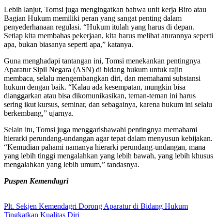
Lebih lanjut, Tomsi juga mengingatkan bahwa unit kerja Biro atau
Bagian Hukum memiliki peran yang sangat penting dalam
penyederhanaan regulasi. “Hukum itulah yang harus di depan.
Setiap kita membahas pekerjaan, kita harus melihat aturannya seperti
apa, bukan biasanya seperti apa,” katanya.
Guna menghadapi tantangan ini, Tomsi menekankan pentingnya
Aparatur Sipil Negara (ASN) di bidang hukum untuk rajin
membaca, selalu mengembangkan diri, dan memahami substansi
hukum dengan baik. “Kalau ada kesempatan, mungkin bisa
dianggarkan atau bisa dikomunikasikan, teman-teman ini harus
sering ikut kursus, seminar, dan sebagainya, karena hukum ini selalu
berkembang,” ujarnya.
Selain itu, Tomsi juga menggarisbawahi pentingnya memahami
hierarki perundang-undangan agar tepat dalam menyusun kebijakan.
“Kemudian pahami namanya hierarki perundang-undangan, mana
yang lebih tinggi mengalahkan yang lebih bawah, yang lebih khusus
mengalahkan yang lebih umum,” tandasnya.
Puspen Kemendagri
Plt. Sekjen Kemendagri Dorong Aparatur di Bidang Hukum
Tingkatkan Kualitas Diri