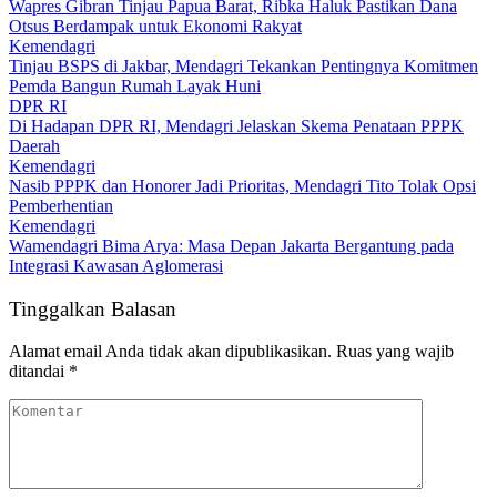
Wapres Gibran Tinjau Papua Barat, Ribka Haluk Pastikan Dana
Otsus Berdampak untuk Ekonomi Rakyat
Kemendagri
Tinjau BSPS di Jakbar, Mendagri Tekankan Pentingnya Komitmen
Pemda Bangun Rumah Layak Huni
DPR RI
Di Hadapan DPR RI, Mendagri Jelaskan Skema Penataan PPPK
Daerah
Kemendagri
Nasib PPPK dan Honorer Jadi Prioritas, Mendagri Tito Tolak Opsi
Pemberhentian
Kemendagri
Wamendagri Bima Arya: Masa Depan Jakarta Bergantung pada
Integrasi Kawasan Aglomerasi
Tinggalkan Balasan
Alamat email Anda tidak akan dipublikasikan.
Ruas yang wajib
ditandai
*