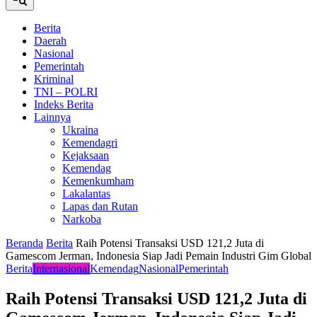
Berita
Daerah
Nasional
Pemerintah
Kriminal
TNI – POLRI
Indeks Berita
Lainnya
Ukraina
Kemendagri
Kejaksaan
Kemendag
Kemenkumham
Lakalantas
Lapas dan Rutan
Narkoba
Beranda
Berita
Raih Potensi Transaksi USD 121,2 Juta di
Gamescom Jerman, Indonesia Siap Jadi Pemain Industri Gim Global
Berita
Internasional
Kemendag
Nasional
Pemerintah
Raih Potensi Transaksi USD 121,2 Juta di