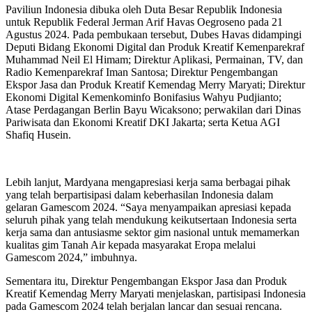
Paviliun Indonesia dibuka oleh Duta Besar Republik Indonesia
untuk Republik Federal Jerman Arif Havas Oegroseno pada 21
Agustus 2024. Pada pembukaan tersebut, Dubes Havas didampingi
Deputi Bidang Ekonomi Digital dan Produk Kreatif Kemenparekraf
Muhammad Neil El Himam; Direktur Aplikasi, Permainan, TV, dan
Radio Kemenparekraf Iman Santosa; Direktur Pengembangan
Ekspor Jasa dan Produk Kreatif Kemendag Merry Maryati; Direktur
Ekonomi Digital Kemenkominfo Bonifasius Wahyu Pudjianto;
Atase Perdagangan Berlin Bayu Wicaksono; perwakilan dari Dinas
Pariwisata dan Ekonomi Kreatif DKI Jakarta; serta Ketua AGI
Shafiq Husein.
Lebih lanjut, Mardyana mengapresiasi kerja sama berbagai pihak
yang telah berpartisipasi dalam keberhasilan Indonesia dalam
gelaran Gamescom 2024. “Saya menyampaikan apresiasi kepada
seluruh pihak yang telah mendukung keikutsertaan Indonesia serta
kerja sama dan antusiasme sektor gim nasional untuk memamerkan
kualitas gim Tanah Air kepada masyarakat Eropa melalui
Gamescom 2024,” imbuhnya.
Sementara itu, Direktur Pengembangan Ekspor Jasa dan Produk
Kreatif Kemendag Merry Maryati menjelaskan, partisipasi Indonesia
pada Gamescom 2024 telah berjalan lancar dan sesuai rencana.