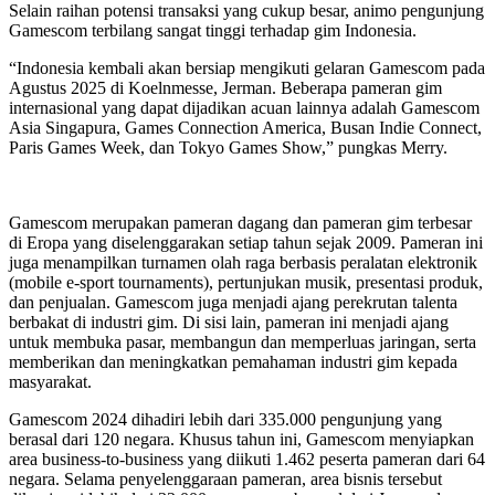
Selain raihan potensi transaksi yang cukup besar, animo pengunjung
Gamescom terbilang sangat tinggi terhadap gim Indonesia.
“Indonesia kembali akan bersiap mengikuti gelaran Gamescom pada
Agustus 2025 di Koelnmesse, Jerman. Beberapa pameran gim
internasional yang dapat dijadikan acuan lainnya adalah Gamescom
Asia Singapura, Games Connection America, Busan Indie Connect,
Paris Games Week, dan Tokyo Games Show,” pungkas Merry.
Gamescom merupakan pameran dagang dan pameran gim terbesar
di Eropa yang diselenggarakan setiap tahun sejak 2009. Pameran ini
juga menampilkan turnamen olah raga berbasis peralatan elektronik
(mobile e-sport tournaments), pertunjukan musik, presentasi produk,
dan penjualan. Gamescom juga menjadi ajang perekrutan talenta
berbakat di industri gim. Di sisi lain, pameran ini menjadi ajang
untuk membuka pasar, membangun dan memperluas jaringan, serta
memberikan dan meningkatkan pemahaman industri gim kepada
masyarakat.
Gamescom 2024 dihadiri lebih dari 335.000 pengunjung yang
berasal dari 120 negara. Khusus tahun ini, Gamescom menyiapkan
area business-to-business yang diikuti 1.462 peserta pameran dari 64
negara. Selama penyelenggaraan pameran, area bisnis tersebut