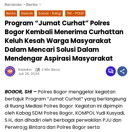
Beranda
Berita
Berita
Daerah
Sosial - Religi
TNI - POLRI
Program “Jumat Curhat” Polres
Bogor Kembali Menerima Curhattan
Keluh Kesah Warga Masyarakat
Dalam Mencari Solusi Dalam
Mendengar Aspirasi Masyarakat
Redaksi
2 Min Baca
wa.me/087842777025
Juli 26, 2024
BOGOR, SHI –
Polres Bogor menggelar kegiatan
bertajuk Program “Jumat Curhat” yang berlangsung
di Ruang Mediasi Polres Bogor. Kegiatan ini dipimpin
oleh Kabag SDM Polres Bogor, KOMPOL Yudi Kusyadi,
S.H., dan dihadiri oleh berbagai perwakilan PJU dan
Perwira jg Bintara dari Polres Bogor serta