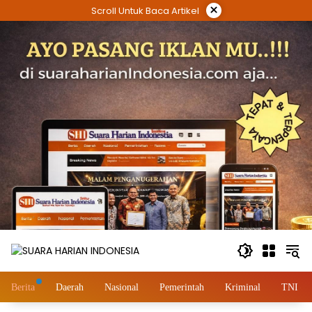
Langsung
×
Scroll Untuk Baca Artikel
ke
konten
Berita
Daerah
Nasional
Pemerintah
Kriminal
TNI – 