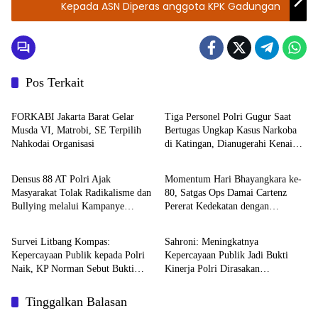
Kepada ASN Diperas anggota KPK Gadungan
Pos Terkait
Berita
TNI - POLRI
FORKABI Jakarta Barat Gelar
Tiga Personel Polri Gugur Saat
Musda VI, Matrobi, SE Terpilih
Bertugas Ungkap Kasus Narkoba
Nahkodai Organisasi
di Katingan, Dianugerahi Kenaikan
TNI - POLRI
TNI - POLRI
Pangkat Luar Biasa Anumerta
Densus 88 AT Polri Ajak
Momentum Hari Bhayangkara ke-
Masyarakat Tolak Radikalisme dan
80, Satgas Ops Damai Cartenz
Bullying melalui Kampanye
Pererat Kedekatan dengan
TNI - POLRI
DPR RI
Edukasi di Car Free Day Makassar
Masyarakat Lewat Bakti Sosial
Survei Litbang Kompas:
Sahroni: Meningkatnya
Kepercayaan Publik kepada Polri
Kepercayaan Publik Jadi Bukti
Naik, KP Norman Sebut Bukti
Kinerja Polri Dirasakan
Reformasi Berjalan
Masyarakat
Tinggalkan Balasan