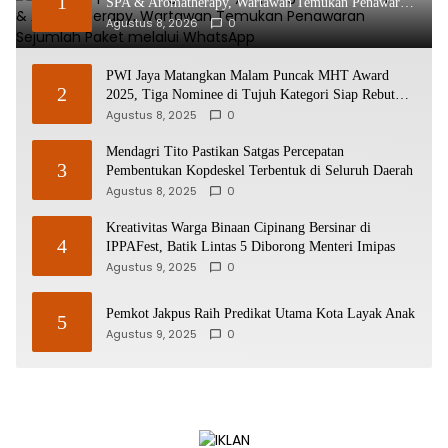
1
SPA & Aromatherapy, Wartawan Temukan Penawaran
Sejumlah Paket melalui WhatsApp
Agustus 8, 2026
0
PWI Jaya Matangkan Malam Puncak MHT Award
2
2025, Tiga Nominee di Tujuh Kategori Siap Rebut
Penghargaan
Agustus 8, 2025
0
Mendagri Tito Pastikan Satgas Percepatan
3
Pembentukan Kopdeskel Terbentuk di Seluruh Daerah
Agustus 8, 2025
0
Kreativitas Warga Binaan Cipinang Bersinar di
4
IPPAFest, Batik Lintas 5 Diborong Menteri Imipas
Agustus 9, 2025
0
Pemkot Jakpus Raih Predikat Utama Kota Layak Anak
5
Agustus 9, 2025
0