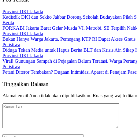
Provinsi DKI Jakarta
Kadisdik DKI dan Sekko Jakbar Dorong Sekolah Budayakan Pilah 
Berita
FORKABI Jakarta Barat Gelar Musda VI, Matrobi, SE Terpilih Nahk
Provinsi DKI Jakarta
Bukan Hanya Warga Jakarta, Pemegang KTP RI Dapat Akses Gratis 
Peristiwa
‎Diduga Tekan Media untuk Hapus Berita BLT dan Krisis Air, Sika
Provinsi DKI Jakarta
Viral! Gunungan Sampah di Pejagalan Belum Teratasi, Warga Pertanya
Peristiwa
Petani Diteror Tembakan? Dugaan Intimidasi Aparat di Penajam Paser
Tinggalkan Balasan
Alamat email Anda tidak akan dipublikasikan.
Ruas yang wajib ditan