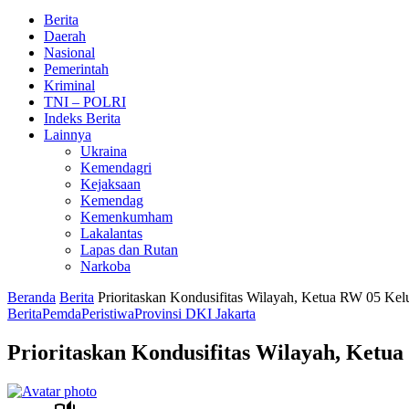
Berita
Daerah
Nasional
Pemerintah
Kriminal
TNI – POLRI
Indeks Berita
Lainnya
Ukraina
Kemendagri
Kejaksaan
Kemendag
Kemenkumham
Lakalantas
Lapas dan Rutan
Narkoba
Beranda
Berita
Prioritaskan Kondusifitas Wilayah, Ketua RW 05 Ke
Berita
Pemda
Peristiwa
Provinsi DKI Jakarta
Prioritaskan Kondusifitas Wilayah, Ket