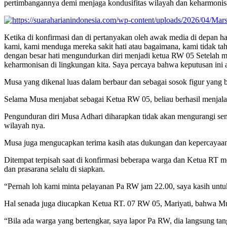
pertimbangannya demi menjaga kondusifitas wilayah dan keharmoni
Ketika di konfirmasi dan di pertanyakan oleh awak media di depan 
kami, kami menduga mereka sakit hati atau bagaimana, kami tidak t
dengan besar hati mengundurkan diri menjadi ketua RW 05 Setelah me
keharmonisan di lingkungan kita. Saya percaya bahwa keputusan in
Musa yang dikenal luas dalam berbaur dan sebagai sosok figur yang b
Selama Musa menjabat sebagai Ketua RW 05, beliau berhasil menjala
Pengunduran diri Musa Adhari diharapkan tidak akan mengurangi se
wilayah nya.
Musa juga mengucapkan terima kasih atas dukungan dan kepercayaan
Ditempat terpisah saat di konfirmasi beberapa warga dan Ketua RT m
dan prasarana selalu di siapkan.
“Pernah loh kami minta pelayanan Pa RW jam 22.00, saya kasih untuk
Hal senada juga diucapkan Ketua RT. 07 RW 05, Mariyati, bahwa Mu
“Bila ada warga yang bertengkar, saya lapor Pa RW, dia langsung ta