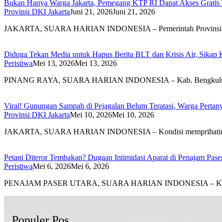
Bukan Hanya Warga Jakarta, Pemegang KTP RI Dapat Akses Gratis 
Provinsi DKI Jakarta
Juni 21, 2026
Juni 21, 2026
JAKARTA, SUARA HARIAN INDONESIA – Pemerintah Provinsi
‎Diduga Tekan Media untuk Hapus Berita BLT dan Krisis Air, Sika
Peristiwa
Mei 13, 2026
Mei 13, 2026
PINANG RAYA, SUARA HARIAN INDONESIA – Kab. Bengku
Viral! Gunungan Sampah di Pejagalan Belum Teratasi, Warga Pertanya
Provinsi DKI Jakarta
Mei 10, 2026
Mei 10, 2026
JAKARTA, SUARA HARIAN INDONESIA – Kondisi memprihatink
Petani Diteror Tembakan? Dugaan Intimidasi Aparat di Penajam Paser
Peristiwa
Mei 6, 2026
Mei 6, 2026
PENAJAM PASER UTARA, SUARA HARIAN INDONESIA – Ka
Populer Pos