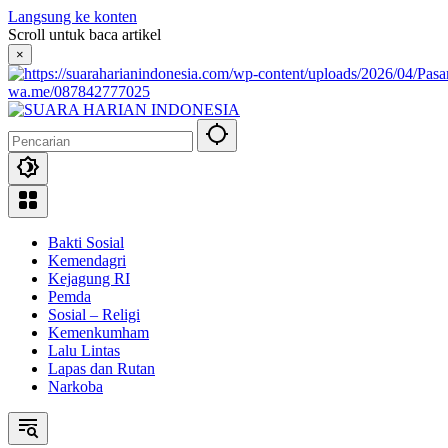
Langsung ke konten
Scroll untuk baca artikel
×
wa.me/087842777025
Bakti Sosial
Kemendagri
Kejagung RI
Pemda
Sosial – Religi
Kemenkumham
Lalu Lintas
Lapas dan Rutan
Narkoba