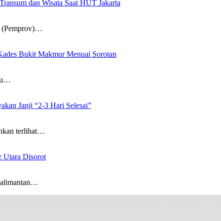
Transum dan Wisata Saat HUT Jakarta
 (Pemprov)…
p Kades Bukit Makmur Menuai Sorotan
lu…
kan Janji “2-3 Hari Selesai”
an terlihat…
 Utara Disorot
limantan…