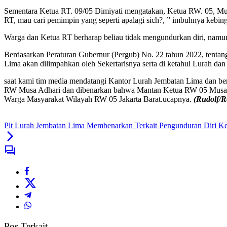
Sementara Ketua RT. 09/05 Dimiyati mengatakan, Ketua RW. 05, Mus
RT, mau cari pemimpin yang seperti apalagi sich?, ” imbuhnya kebin
Warga dan Ketua RT berharap beliau tidak mengundurkan diri, namu
Berdasarkan Peraturan Gubernur (Pergub) No. 22 tahun 2022, tentan
Lima akan dilimpahkan oleh Sekertarisnya serta di ketahui Lurah da
saat kami tim media mendatangi Kantor Lurah Jembatan Lima dan b
RW Musa Adhari dan dibenarkan bahwa Mantan Ketua RW 05 Musa Ad
Warga Masyarakat Wilayah RW 05 Jakarta Barat.ucapnya.
(Rudolf/R
Plt Lurah Jembatan Lima Membenarkan Terkait Pengunduran Diri K
Pos Terkait