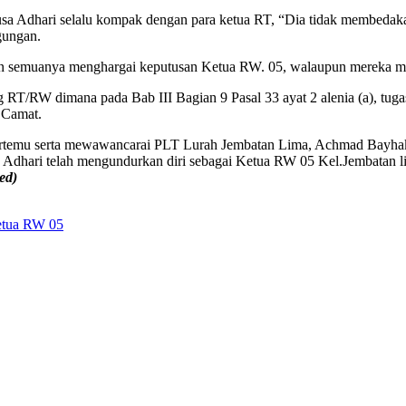
a Adhari selalu kompak dengan para ketua RT, “Dia tidak membedaka
gungan.
n semuanya menghargai keputusan Ketua RW. 05, walaupun mereka mas
g RT/RW dimana pada Bab III Bagian 9 Pasal 33 ayat 2 alenia (a), t
n Camat.
ertemu serta mewawancarai PLT Lurah Jembatan Lima, Achmad Bayhaki
hari telah mengundurkan diri sebagai Ketua RW 05 Kel.Jembatan li
ed)
etua RW 05