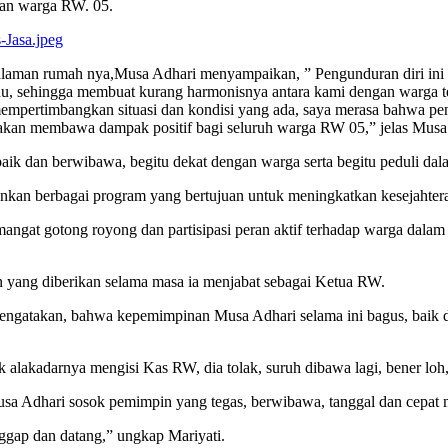
san warga RW. 05.
halaman rumah nya,Musa Adhari menyampaikan, ” Pengunduran diri ini
ahu, sehingga membuat kurang harmonisnya antara kami dengan warga 
mpertimbangkan situasi dan kondisi yang ada, saya merasa bahwa peng
i akan membawa dampak positif bagi seluruh warga RW 05,” jelas Mus
aik dan berwibawa, begitu dekat dengan warga serta begitu peduli dala
nkan berbagai program yang bertujuan untuk meningkatkan kesejahtera
mangat gotong royong dan partisipasi peran aktif terhadap warga da
 yang diberikan selama masa ia menjabat sebagai Ketua RW.
engatakan, bahwa kepemimpinan Musa Adhari selama ini bagus, baik da
 alakadarnya mengisi Kas RW, dia tolak, suruh dibawa lagi, bener loh
sa Adhari sosok pemimpin yang tegas, berwibawa, tanggal dan cepat 
nggap dan datang,” ungkap Mariyati.