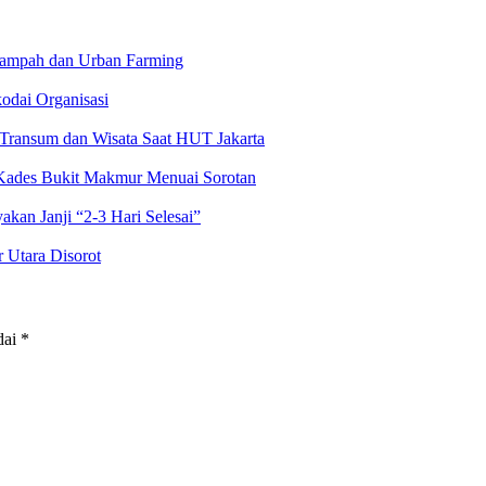
Sampah dan Urban Farming
odai Organisasi
Transum dan Wisata Saat HUT Jakarta
p Kades Bukit Makmur Menuai Sorotan
kan Janji “2-3 Hari Selesai”
 Utara Disorot
dai
*