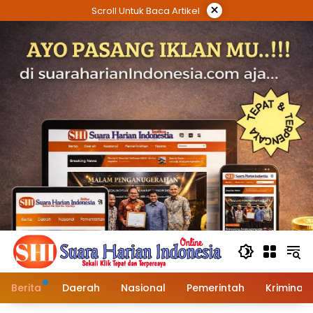
Langsung
×
Scroll Untuk Baca Artikel
ke
konten
Berita
Daerah
Nasional
Pemerintah
Kriminal