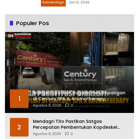
Kemendagri
Juni 6, 2026
Populer Pos
Warga Laporkan Dugaan Penyimpangan
1
di Century SPA & Aromatherapy,
Wartawan Temukan Penawaran Sejumlah
Agustus 8, 2026
0
Paket melalui WhatsApp
Mendagri Tito Pastikan Satgas
2
Percepatan Pembentukan Kopdeskel
Terbentuk di Seluruh Daerah
Agustus 8, 2025
0