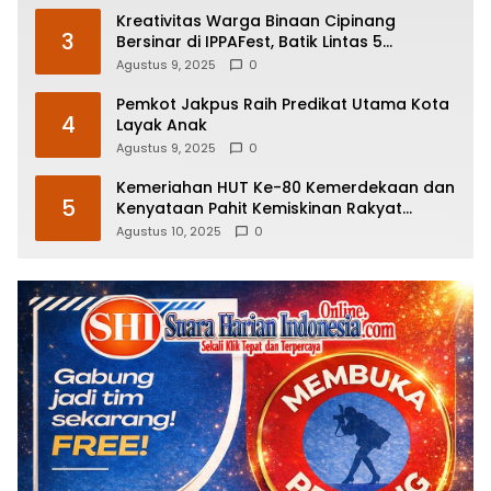
Kreativitas Warga Binaan Cipinang
3
Bersinar di IPPAFest, Batik Lintas 5
Diborong Menteri Imipas
Agustus 9, 2025
0
Pemkot Jakpus Raih Predikat Utama Kota
4
Layak Anak
Agustus 9, 2025
0
Kemeriahan HUT Ke-80 Kemerdekaan dan
5
Kenyataan Pahit Kemiskinan Rakyat
Indonesia
Agustus 10, 2025
0