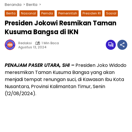
Beranda
Berita
Berita
Nasional
Pemda
Pemerintah
Presiden RI
Sosial
Presiden Jokowi Resmikan Taman
Kusuma Bangsa di IKN
Redaksi
1 Min Baca
Agustus 13, 2024
PENAJAM PASER UTARA, SHI –
Presiden Joko Widodo
wa.me/087842777025
meresmikan Taman Kusuma Bangsa yang akan
menjadi tempat renungan suci, di Kawasan Ibu Kota
Nusantara, Provinsi Kalimantan Timur, Senin
(12/08/2024).