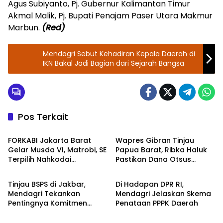
Agus Subiyanto, Pj. Gubernur Kalimantan Timur
Akmal Malik, Pj. Bupati Penajam Paser Utara Makmur
Marbun.
(Red)
Mendagri Sebut Kehadiran Kepala Daerah di
IKN Bakal Jadi Bagian dari Sejarah Bangsa
Pos Terkait
Berita
Kemendagri
FORKABI Jakarta Barat
Wapres Gibran Tinjau
Gelar Musda VI, Matrobi, SE
Papua Barat, Ribka Haluk
Terpilih Nahkodai
Pastikan Dana Otsus
Kemendagri
DPR RI
Organisasi
Berdampak untuk Ekonomi
Rakyat
Tinjau BSPS di Jakbar,
Di Hadapan DPR RI,
Mendagri Tekankan
Mendagri Jelaskan Skema
Pentingnya Komitmen
Penataan PPPK Daerah
Kemendagri
Kemendagri
Pemda Bangun Rumah
Layak Huni