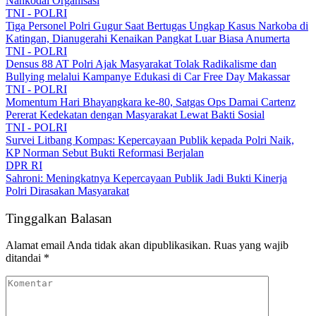
Nahkodai Organisasi
TNI - POLRI
Tiga Personel Polri Gugur Saat Bertugas Ungkap Kasus Narkoba di
Katingan, Dianugerahi Kenaikan Pangkat Luar Biasa Anumerta
TNI - POLRI
Densus 88 AT Polri Ajak Masyarakat Tolak Radikalisme dan
Bullying melalui Kampanye Edukasi di Car Free Day Makassar
TNI - POLRI
Momentum Hari Bhayangkara ke-80, Satgas Ops Damai Cartenz
Pererat Kedekatan dengan Masyarakat Lewat Bakti Sosial
TNI - POLRI
Survei Litbang Kompas: Kepercayaan Publik kepada Polri Naik,
KP Norman Sebut Bukti Reformasi Berjalan
DPR RI
Sahroni: Meningkatnya Kepercayaan Publik Jadi Bukti Kinerja
Polri Dirasakan Masyarakat
Tinggalkan Balasan
Alamat email Anda tidak akan dipublikasikan.
Ruas yang wajib
ditandai
*