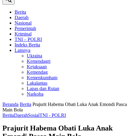
Berita
Daerah
Nasional
Pemerintah
Kriminal
TNI – POLRI
Indeks Berita
Lainnya
Ukraina
Kemendagri
Kejaksaan
Kemendag
Kemenkumham
Lakalantas
Lapas dan Rutan
Narkoba
Beranda
Berita
Prajurit Habema Obati Luka Anak Emondi Pasca
Main Bola
Berita
Daerah
Sosial
TNI - POLRI
Prajurit Habema Obati Luka Anak