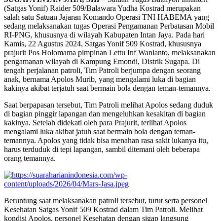
(Satgas Yonif) Raider 509/Balawara Yudha Kostrad merupakan
salah satu Satuan Jajaran Komando Operasi TNI HABEMA yang
sedang melaksanakan tugas Operasi Pengamanan Perbatasan Mobil
RI-PNG, khususnya di wilayah Kabupaten Intan Jaya. Pada hari
Kamis, 22 Agustus 2024, Satgas Yonif 509 Kostrad, khususnya
prajurit Pos Holomama pimpinan Lettu Inf Wanianto, melaksanakan
pengamanan wilayah di Kampung Emondi, Distrik Sugapa. Di
tengah perjalanan patroli, Tim Patroli berjumpa dengan seorang
anak, bernama Apolos Murib, yang mengalami luka di bagian
kakinya akibat terjatuh saat bermain bola dengan teman-temannya.
Saat berpapasan tersebut, Tim Patroli melihat Apolos sedang duduk
di bagian pinggir lapangan dan mengeluhkan kesakitan di bagian
kakinya. Setelah didekati oleh para Prajurit, terlihat Apolos
mengalami luka akibat jatuh saat bermain bola dengan teman-
temannya. Apolos yang tidak bisa menahan rasa sakit lukanya itu,
harus terduduk di tepi lapangan, sambil ditemani oleh beberapa
orang temannya.
Beruntung saat melaksanakan patroli tersebut, turut serta personel
Kesehatan Satgas Yonif 509 Kostrad dalam Tim Patroli. Melihat
kondisi Apolos, personel Kesehatan dengan sigap langsung