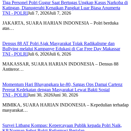
Tiga Personel Polri Gugur Saat Bertugas Ungkap Kasus Narkoba di
Katingan, Dianugerahi Kenaikan Pangkat Luar Biasa Anumerta
TNI - POLRI
Juli 7, 2026
Juli 7, 2026
JAKARTA, SUARA HARIAN INDONESIA – Polri berduka
atas…
Densus 88 AT Polri Ajak Masyarakat Tolak Radikalisme dan
Bullying melalui Kampanye Edukasi di Car Free Day Makassar
TNI - POLRI
Juli 6, 2026
Juli 6, 2026
MAKASSAR, SUARA HARIAN INDONESIA – Densus 88
Antiteror…
Momentum Hari Bhayangkara ke-80, Satgas Ops Damai Cartenz
Pererat Kedekatan dengan Masyarakat Lewat Bakti Sosial
TNI - POLRI
Juni 30, 2026
Juni 30, 2026
MIMIKA, SUARA HARIAN INDONESIA – Kepedulian terhadap
masyarakat…
Survei Litbang Kompas: Kepercayaan Publik kepada Polri Naik,
KP Norman Sebut Bukti Reformasi Berjalan