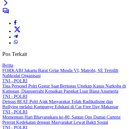
Pos Terkait
Berita
FORKABI Jakarta Barat Gelar Musda VI, Matrobi, SE Terpilih
Nahkodai Organisasi
TNI - POLRI
Tiga Personel Polri Gugur Saat Bertugas Ungkap Kasus Narkoba di
Katingan, Dianugerahi Kenaikan Pangkat Luar Biasa Anumerta
TNI - POLRI
Densus 88 AT Polri Ajak Masyarakat Tolak Radikalisme dan
Bullying melalui Kampanye Edukasi di Car Free Day Makassar
TNI - POLRI
Momentum Hari Bhayangkara ke-80, Satgas Ops Damai Cartenz
Pererat Kedekatan dengan Masyarakat Lewat Bakti Sosial
TNI - POLRI