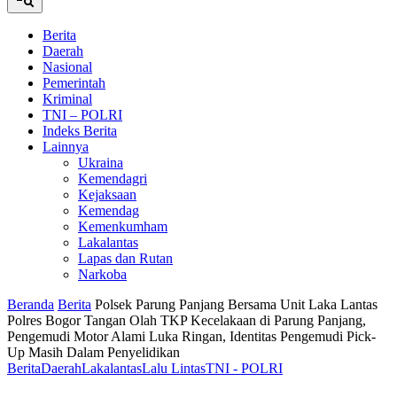
Berita
Daerah
Nasional
Pemerintah
Kriminal
TNI – POLRI
Indeks Berita
Lainnya
Ukraina
Kemendagri
Kejaksaan
Kemendag
Kemenkumham
Lakalantas
Lapas dan Rutan
Narkoba
Beranda
Berita
Polsek Parung Panjang Bersama Unit Laka Lantas
Polres Bogor Tangan Olah TKP Kecelakaan di Parung Panjang,
Pengemudi Motor Alami Luka Ringan, Identitas Pengemudi Pick-
Up Masih Dalam Penyelidikan
Berita
Daerah
Lakalantas
Lalu Lintas
TNI - POLRI