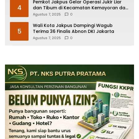
Pemkot Jakpus Gelar Operasi Jukir Liar
4
dan Tibum di Kecamatan Kemayoran dan
Johar Baru
Agustus 7, 2025
0
Wali Kota Jakpus Dampingi Wagub
5
Terima 36 Finalis Abnon DKI Jakarta
Agustus 7, 2025
0