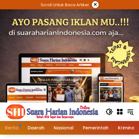
Langsung
×
Scroll Untuk Baca Artikel
ke
konten
Berita
Daerah
Nasional
Pemerintah
Kriminal