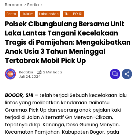
Beranda
Berita
Berita
Hukrim
Lakalantas
TNI - POLRI
Polsek Cibungbulang Bersama Unit
Laka Lantas Tangani Kecelakaan
Tragis di Pamijahan: Mengakibatkan
Anak Usia 3 Tahun Meninggal
Tertabrak Mobil Pick Up
Redaksi
2 Min Baca
wa.me/087842777025
Juli 24, 2024
BOGOR, SHI –
telah terjadi Sebuah kecelakaan lalu
lintas yang melibatkan kendaraan Daihatsu
Granmax Pick Up dan seorang anak pejalan kaki
terjadi di Jalan Alternatif Gn Menyan-Cikoan,
tepatnya di Kp. Kananga, Desa Gunung Menyan,
Kecamatan Pamijahan, Kabupaten Bogor, pada