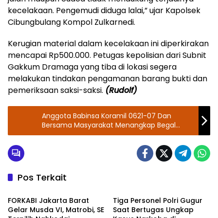
kecelakaan. Pengemudi diduga lalai,” ujar Kapolsek
Cibungbulang Kompol Zulkarnedi.
Kerugian material dalam kecelakaan ini diperkirakan
mencapai Rp500.000. Petugas kepolisian dari Subnit
Gakkum Dramaga yang tiba di lokasi segera
melakukan tindakan pengamanan barang bukti dan
pemeriksaan saksi-saksi.
(Rudolf)
Anggota Babinsa Koramil 0621-07 Dan
Bersama Masyarakat Menangkap Begal
Motor Yang Meresahkan di Desa Sinar Galih
Jonggol Kab. Bogor
Pos Terkait
Berita
TNI - POLRI
FORKABI Jakarta Barat
Tiga Personel Polri Gugur
Gelar Musda VI, Matrobi, SE
Saat Bertugas Ungkap