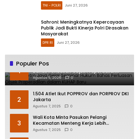
TNI - POLRI
Juni 27, 2026
Sahroni: Meningkatnya Kepercayaan
Publik Jadi Bukti Kinerja Polri Dirasakan
Masyarakat
DPR RI
Juni 27, 2026
Populer Pos
Polda Metro Jaya Gelar Seminar Hukum
1
Bahas Perluasan Objek Praperadilan
dalam KUHAP Baru
Agustus 5, 2026
0
1.504 Atlet Ikut POPPROV dan PORPROV DKI
2
Jakarta
Agustus 7, 2025
0
Wali Kota Minta Pasukan Pelangi
3
Kecamatan Menteng Kerja Lebih
Responsif
Agustus 7, 2025
0