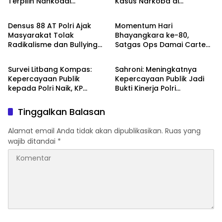
Terpilih Nahkodai
Kasus Narkoba di
TNI - POLRI
TNI - POLRI
Organisasi
Katingan, Dianugerahi
Kenaikan Pangkat Luar
Densus 88 AT Polri Ajak
Momentum Hari
Biasa Anumerta
Masyarakat Tolak
Bhayangkara ke-80,
Radikalisme dan Bullying
Satgas Ops Damai Cartenz
TNI - POLRI
DPR RI
melalui Kampanye Edukasi
Pererat Kedekatan dengan
di Car Free Day Makassar
Masyarakat Lewat Bakti
Survei Litbang Kompas:
Sahroni: Meningkatnya
Sosial
Kepercayaan Publik
Kepercayaan Publik Jadi
kepada Polri Naik, KP
Bukti Kinerja Polri
Norman Sebut Bukti
Dirasakan Masyarakat
Reformasi Berjalan
Tinggalkan Balasan
Alamat email Anda tidak akan dipublikasikan.
Ruas yang
wajib ditandai
*