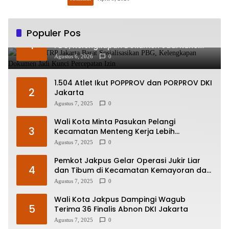
Populer Pos
Sudin CKTRP Jakarta Barat Sosialisasikan
1
PBG, Kelengkapan Dokumen Jadi Kunci
Percepatan Izin
Agustus 6, 2026
0
1.504 Atlet Ikut POPPROV dan PORPROV DKI
2
Jakarta
Agustus 7, 2025
0
Wali Kota Minta Pasukan Pelangi
3
Kecamatan Menteng Kerja Lebih
Responsif
Agustus 7, 2025
0
Pemkot Jakpus Gelar Operasi Jukir Liar
4
dan Tibum di Kecamatan Kemayoran dan
Johar Baru
Agustus 7, 2025
0
Wali Kota Jakpus Dampingi Wagub
5
Terima 36 Finalis Abnon DKI Jakarta
Agustus 7, 2025
0