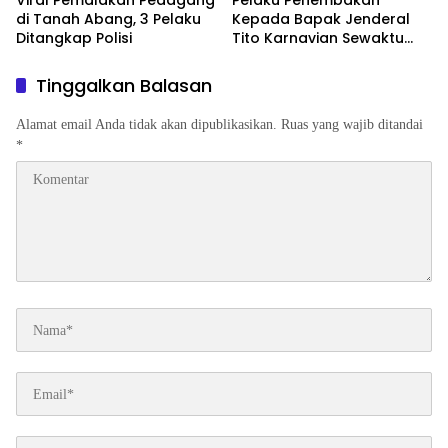
Viral Pemalakan Pedagang
Pelaku Penembakan
di Tanah Abang, 3 Pelaku
Kepada Bapak Jenderal
Ditangkap Polisi
Tito Karnavian Sewaktu
Menjadi Kapolda Papua
Berhasil di Lumpuhkan
Tinggalkan Balasan
Satgas Ops Damai Cartenz
Alamat email Anda tidak akan dipublikasikan.
Ruas yang wajib ditandai
*