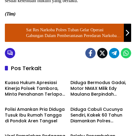
sesuai ketentuan hukum yang berlaku.
(Tim)
Sat Res Narkoba Polres Tuban Gelar Operasi
Gabungan Dalam Pemberantasan Peredaran Narkoba
Di Hiburan Malam
Pos Terkait
Kriminal
Kriminal
Kuasa Hukum Apresiasi
Diduga Bermodus Gadai,
Kinerja Polsek Tambora,
Motor NMAX Milik Edy
Minta Penahanan Terlapor
Maulana Berpindah
Kriminal
Berita
Jika Syarat Terpenuhi
Tangan, Polisi Selidiki
Dugaan Penggelapan
Polisi Amankan Pria Diduga
Diduga Cabuli Cucunya
Tusuk Ibu Rumah Tangga
Sendiri, Kakek 60 Tahun
di Pondok Aren Tangsel
Diamankan Polres
Kriminal
Kriminal
Pemalang