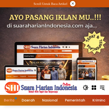
Langsung
×
Scroll Untuk Baca Artikel
ke
konten
Berita
Daerah
Nasional
Pemerintah
Kriminal