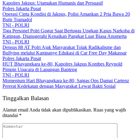
Kapolres Jakpus: Utamakan Humanis dan Persuasif
Polres Jakarta Pusat
Operasi Cipta Kondisi di Jakpus, Polisi Amankan 2 Pria Bawa 20
Butir Tramadol
TNI - POLRI
Tiga Personel Polri Gugur Saat Bertugas Ungkap Kasus Narkoba di
Katingan, Dianugerahi Kenaikan Pangkat Luar Biasa Anumerta
TNI - POLRI
Densus 88 AT Polri Ajak Masyarakat Tolak Radikalisme dan
Bullying melalui Kampanye Edukasi di Car Free Day Makassar
Polres Jakarta Pusat
HUT Bhayangkara ke-80, Kapolres Jakpus Kombes Reynold
Pimpin Upacara di Lapangan Banteng
TNI - POLRI
Momentum Hari Bhayangkara ke-80, Satgas Ops Damai Cartenz
Pererat Kedekatan dengan Masyarakat Lewat Bakti Sosial
Tinggalkan Balasan
Alamat email Anda tidak akan dipublikasikan.
Ruas yang wajib
ditandai
*