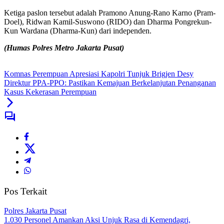
Ketiga paslon tersebut adalah Pramono Anung-Rano Karno (Pram-
Doel), Ridwan Kamil-Suswono (RIDO) dan Dharma Pongrekun-
Kun Wardana (Dharma-Kun) dari independen.
(Humas Polres Metro Jakarta Pusat)
Komnas Perempuan Apresiasi Kapolri Tunjuk Brigjen Desy
Direktur PPA-PPO: Pastikan Kemajuan Berkelanjutan Penanganan
Kasus Kekerasan Perempuan
Pos Terkait
Polres Jakarta Pusat
1.030 Personel Amankan Aksi Unjuk Rasa di Kemendagri,