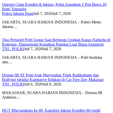
Operasi Cipta Kondisi di Jakpus, Polisi Amankan 2 Pria Bawa 20
Butir Tramadol
Polres Jakarta Pusat
Juli 7, 2026
Juli 7, 2026
JAKARTA, SUARA HARIAN INDONESIA – Polres Metro
Jakarta…
Tiga Personel Polri Gugur Saat Bertugas Ungkap Kasus Narkoba di
Katingan, Dianugerahi Kenaikan Pangkat Luar Biasa Anumerta
TNI - POLRI
Juli 7, 2026
Juli 7, 2026
JAKARTA, SUARA HARIAN INDONESIA – Polri berduka
atas…
Densus 88 AT Polri Ajak Masyarakat Tolak Radikalisme dan
Bullying melalui Kampanye Edukasi di Car Free Day Makassar
TNI - POLRI
Juli 6, 2026
Juli 6, 2026
MAKASSAR, SUARA HARIAN INDONESIA – Densus 88
Antiteror…
HUT Bhayangkara ke-80, Kapolres Jakpus Kombes Reynold