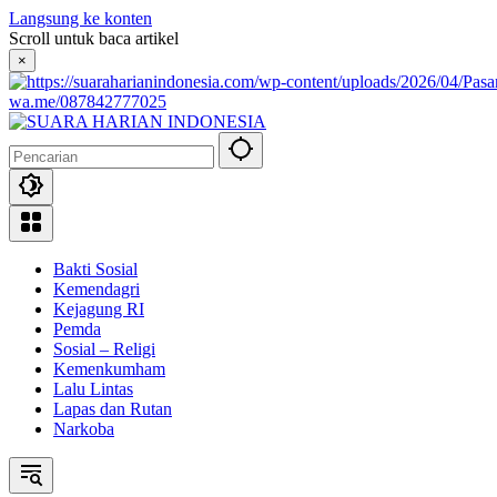
Langsung ke konten
Scroll untuk baca artikel
×
wa.me/087842777025
Bakti Sosial
Kemendagri
Kejagung RI
Pemda
Sosial – Religi
Kemenkumham
Lalu Lintas
Lapas dan Rutan
Narkoba