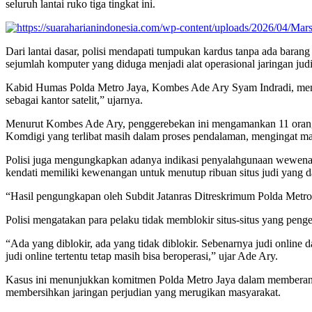
seluruh lantai ruko tiga tingkat ini.
Dari lantai dasar, polisi mendapati tumpukan kardus tanpa ada baran
sejumlah komputer yang diduga menjadi alat operasional jaringan judi
Kabid Humas Polda Metro Jaya, Kombes Ade Ary Syam Indradi, menya
sebagai kantor satelit,” ujarnya.
Menurut Kombes Ade Ary, penggerebekan ini mengamankan 11 orang ter
Komdigi yang terlibat masih dalam proses pendalaman, mengingat mas
Polisi juga mengungkapkan adanya indikasi penyalahgunaan wewenang
kendati memiliki kewenangan untuk menutup ribuan situs judi yang d
“Hasil pengungkapan oleh Subdit Jatanras Ditreskrimum Polda Metr
Polisi mengatakan para pelaku tidak memblokir situs-situs yang penge
“Ada yang diblokir, ada yang tidak diblokir. Sebenarnya judi online
judi online tertentu tetap masih bisa beroperasi,” ujar Ade Ary.
Kasus ini menunjukkan komitmen Polda Metro Jaya dalam memberantas
membersihkan jaringan perjudian yang merugikan masyarakat.