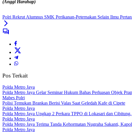
(Anggi Harahap)
Polri Rekrut Alumnus SMK Perikanan-Peternakan Selain Ilmu Pertan
Pos Terkait
Polda Metro Jaya
Polda Metro Jaya Gelar Seminar Hukum Bahas Perluasan Objek Pr
Mabes Polri
Polisi Temukan Brankas Berisi Valas Saat Geledah Kafe di Cipete
Polda Metro Jaya
Polda Metro Jaya Ungkap 2 Perkara TPPO di Lokasari dan Cibitung,
Polda Metro Jaya
Polda Metro Jaya Terima Tanda Kehormatan Nugraha Sakanti, Kapo
Polda Metro Jaya