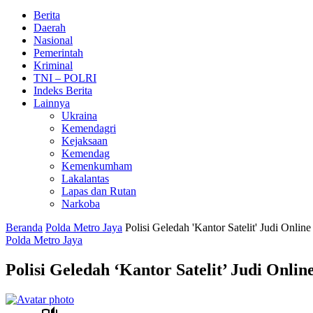
Berita
Daerah
Nasional
Pemerintah
Kriminal
TNI – POLRI
Indeks Berita
Lainnya
Ukraina
Kemendagri
Kejaksaan
Kemendag
Kemenkumham
Lakalantas
Lapas dan Rutan
Narkoba
Beranda
Polda Metro Jaya
Polisi Geledah 'Kantor Satelit' Judi Onl
Polda Metro Jaya
Polisi Geledah ‘Kantor Satelit’ Judi Onl