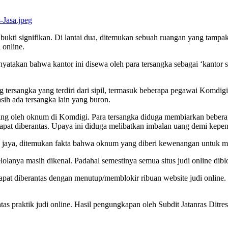
g bukti signifikan. Di lantai dua, ditemukan sebuah ruangan yang tam
 online.
takan bahwa kantor ini disewa oleh para tersangka sebagai ‘kantor s
sangka yang terdiri dari sipil, termasuk beberapa pegawai Komdigi da
ih ada tersangka lain yang buron.
 oleh oknum di Komdigi. Para tersangka diduga membiarkan beberapa 
apat diberantas. Upaya ini diduga melibatkan imbalan uang demi kepent
o jaya, ditemukan fakta bahwa oknum yang diberi kewenangan untuk m
lolanya masih dikenal. Padahal semestinya semua situs judi online dib
 dapat diberantas dengan menutup/memblokir ribuan website judi onlin
 praktik judi online. Hasil pengungkapan oleh Subdit Jatanras Ditre