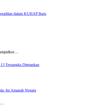
aperadilan dalam KUHAP Baru
tipidkor…
 13 Tersangka Ditetapkan
lda: Ini Amanah Negara
a…