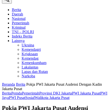
Berita
Daerah
Nasional
Pemerintah
Kriminal
TNI – POLRI
Indeks Berita
Lainnya
Ukraina
Kemendagri
Kejaksaan
Kemendag
Kemenkumham
Lakalantas
Lapas dan Rutan
Narkoba
Beranda
Berita
Pokja PWI Jakarta Pusat Audensi Dengan Kadin
Jakarta Pusat
Berita
Pemda
Pemerintah
Provinsi DKI Jakarta
PWI Jakarta Pusat
PWI
Jaya
PWI Pusat
Sosial
Walikota Jakarta Pusat
Pokja PWI Jakarta Pusat Audensi