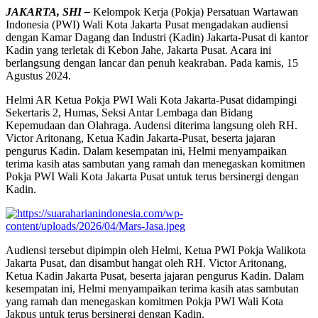
JAKARTA, SHI –
Kelompok Kerja (Pokja) Persatuan Wartawan
Indonesia (PWI) Wali Kota Jakarta Pusat mengadakan audiensi
dengan Kamar Dagang dan Industri (Kadin) Jakarta-Pusat di kantor
Kadin yang terletak di Kebon Jahe, Jakarta Pusat. Acara ini
berlangsung dengan lancar dan penuh keakraban. Pada kamis, 15
Agustus 2024.
Helmi AR Ketua Pokja PWI Wali Kota Jakarta-Pusat didampingi
Sekertaris 2, Humas, Seksi Antar Lembaga dan Bidang
Kepemudaan dan Olahraga. Audensi diterima langsung oleh RH.
Victor Aritonang, Ketua Kadin Jakarta-Pusat, beserta jajaran
pengurus Kadin. Dalam kesempatan ini, Helmi menyampaikan
terima kasih atas sambutan yang ramah dan menegaskan komitmen
Pokja PWI Wali Kota Jakarta Pusat untuk terus bersinergi dengan
Kadin.
Audiensi tersebut dipimpin oleh Helmi, Ketua PWI Pokja Walikota
Jakarta Pusat, dan disambut hangat oleh RH. Victor Aritonang,
Ketua Kadin Jakarta Pusat, beserta jajaran pengurus Kadin. Dalam
kesempatan ini, Helmi menyampaikan terima kasih atas sambutan
yang ramah dan menegaskan komitmen Pokja PWI Wali Kota
Jakpus untuk terus bersinergi dengan Kadin.