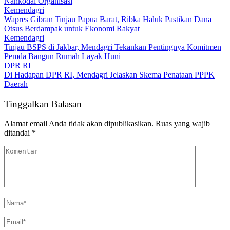
Nahkodai Organisasi
Kemendagri
Wapres Gibran Tinjau Papua Barat, Ribka Haluk Pastikan Dana
Otsus Berdampak untuk Ekonomi Rakyat
Kemendagri
Tinjau BSPS di Jakbar, Mendagri Tekankan Pentingnya Komitmen
Pemda Bangun Rumah Layak Huni
DPR RI
Di Hadapan DPR RI, Mendagri Jelaskan Skema Penataan PPPK
Daerah
Tinggalkan Balasan
Alamat email Anda tidak akan dipublikasikan.
Ruas yang wajib
ditandai
*