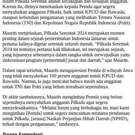
dalam Pilkada Serentak adalah kecukupan dan kesiapan anggaran.
Karena itu, dirinya menekankan kepada Pemda agar segera
menyalurkan anggaran Pilkada, baik untuk KPUD dan Bawaslu,
maupun kebutuhan pengamanan yang melibatkan Tentara Nasional
Indonesia (TNI) dan Kepolisian Negara Republik Indonesia (Polri).
Maurits menjelaskan, Pilkada Serentak 2024 merupakan momen
penting dalam sejarah pemerintahan Indonesia lantaran untuk
pertama kalinya digelar serentak seluruh daerah. “Pilkada Serentak
2024 ini tentunya pertama kali dilakukan, ini merupakan sejarah,
yang tujuannya sebenarnya dalam rangka untuk mewujudkan yaitu
sinkronisasi program [pemerintah] pusat dan daerah,” ujar Maurits.
Dalam rapat tersebut, Maurits mengapresiasi Pemda di wilayah Jawa
yang telah menyalurkan 100 persen anggaran untuk KPUD dan
Bawaslu. Namun, ia juga mencatat bahwa masih ada anggaran
untuk TNI dan Polri yang belum terealisasi sepenuhnya.
Di akhir sambutannya, Maurits mengimbau Pemda yang belum
sepenuhnya menyalurkan anggaran Pilkada agar segera
menyelesaikannya. “Melalui forum yang berbahagia ini, mari kami
mengimbau [Pemda] untuk segera mencairkan terutama pendanaan
untuk Pilkada, [sesuai] Naskah Perjanjian Hibah Daerah (NPHD),
terkait dengan pengamanan,” tandasnya.
Puspen Kemendagri