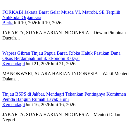
FORKABI Jakarta Barat Gelar Musda VI, Matrobi, SE Terpilih
Nahkodai Organisasi
Berita
Juli 19, 2026
Juli 19, 2026
JAKARTA, SUARA HARIAN INDONESIA – Dewan Pimpinan
Daerah…
Wapres Gibran Tinjau Papua Barat, Ribka Haluk Pastikan Dana
Otsus Berdampak untuk Ekonomi Rakyat
Kemendagri
Juni 21, 2026
Juni 21, 2026
MANOKWARI, SUARA HARIAN INDONESIA – Wakil Menteri
Dalam…
Tinjau BSPS di Jakbar, Mendagri Tekankan Pentingnya Komitmen
Pemda Bangun Rumah Layak Huni
Kemendagri
Juni 16, 2026
Juni 16, 2026
JAKARTA, SUARA HARIAN INDONESIA – Menteri Dalam
Negeri…