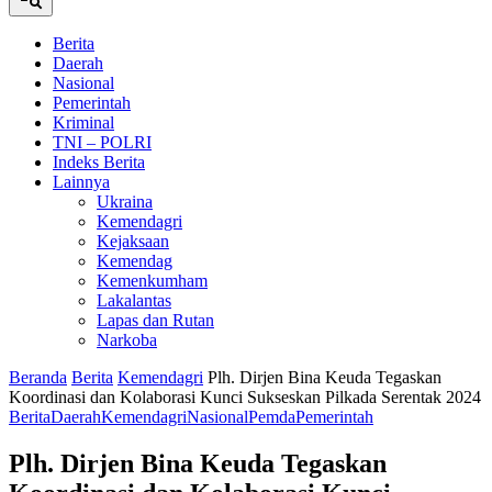
Berita
Daerah
Nasional
Pemerintah
Kriminal
TNI – POLRI
Indeks Berita
Lainnya
Ukraina
Kemendagri
Kejaksaan
Kemendag
Kemenkumham
Lakalantas
Lapas dan Rutan
Narkoba
Beranda
Berita
Kemendagri
Plh. Dirjen Bina Keuda Tegaskan
Koordinasi dan Kolaborasi Kunci Sukseskan Pilkada Serentak 2024
Berita
Daerah
Kemendagri
Nasional
Pemda
Pemerintah
Plh. Dirjen Bina Keuda Tegaskan