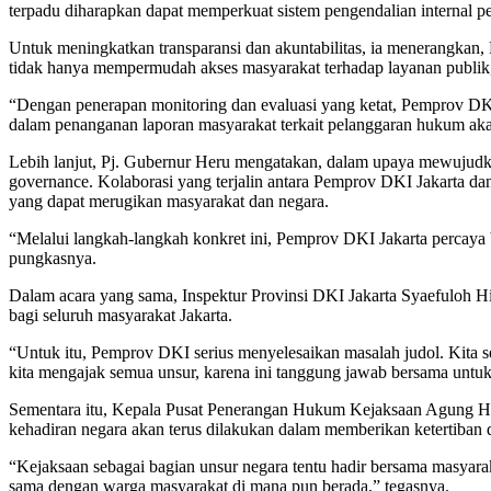
terpadu diharapkan dapat memperkuat sistem pengendalian internal pe
Untuk meningkatkan transparansi dan akuntabilitas, ia menerangkan, 
tidak hanya mempermudah akses masyarakat terhadap layanan publik, t
“Dengan penerapan monitoring dan evaluasi yang ketat, Pemprov DK
dalam penanganan laporan masyarakat terkait pelanggaran hukum akan
Lebih lanjut, Pj. Gubernur Heru mengatakan, dalam upaya mewujudka
governance. Kolaborasi yang terjalin antara Pemprov DKI Jakarta 
yang dapat merugikan masyarakat dan negara.
“Melalui langkah-langkah konkret ini, Pemprov DKI Jakarta percaya b
pungkasnya.
Dalam acara yang sama, Inspektur Provinsi DKI Jakarta Syaefuloh Hi
bagi seluruh masyarakat Jakarta.
“Untuk itu, Pemprov DKI serius menyelesaikan masalah judol. Kita s
kita mengajak semua unsur, karena ini tanggung jawab bersama untuk
Sementara itu, Kepala Pusat Penerangan Hukum Kejaksaan Agung Harl
kehadiran negara akan terus dilakukan dalam memberikan ketertiban 
“Kejaksaan sebagai bagian unsur negara tentu hadir bersama masya
sama dengan warga masyarakat di mana pun berada,” tegasnya.