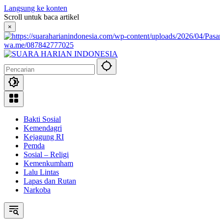
Langsung ke konten
Scroll untuk baca artikel
×
wa.me/087842777025
Bakti Sosial
Kemendagri
Kejagung RI
Pemda
Sosial – Religi
Kemenkumham
Lalu Lintas
Lapas dan Rutan
Narkoba