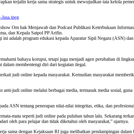
rapkan terjalin kerja sama strategis untuk mewujudkan tata kelola pe
lkshow Om hak Menjawab dan Podcast Publikasi Keterbukaan Informas
ma, dan Kepala Satpol PP Arifin.
ergi ini adalah program edukasi kepada Aparatur Sipil Negara (ASN) d
ahami bahaya korupsi, tetapi juga menjadi agen perubahan di lingkun
dalam membentengi diri dari kegiatan ilegal.
rkait judi online kepada masyarakat. Kemudian masyarakat memberik
 anti-judi online melalui berbagai media, termasuk media sosial, guna
da ASN tentang penerapan nilai-nilai integritas, etika, dan profesion
semata-mata seperti judi online pada puluhan tahun lalu. Sekarang terk
ari oleh para pelajar dan tidak diketahui oleh masyarakat,” ujarnya.
kerja sama dengan Kejaksaan RI juga melibatkan pendampingan dalam b