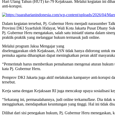
Hari Ulang Tahun (HUT) ke-79 Kejaksaan. Melalui kegiatan ini diha
anti-korupsi.
Dalam kegiatan tersebut, Pj. Gubernur Heru menjadi narasumber Ta
Provinsi DKI Syaefuloh Hidayat, Wali Kota Jakarta Pusat Dhany Suk
Pj. Gubernur Heru mengatakan, salah satu inisiatif utama dalam sin
praktik-praktik yang melanggar hukum termasuk judi online.
Melalui program Jaksa Mengajar yang
diselenggarakan oleh Kejaksaan, ASN tidak hanya didorong untuk mem
pemuka agama diharapkan dapat meningkatkan peran aktif masyarakat 
“Pemerintah harus memberikan pemahaman mengenai aturan hukum te
kata Pj. Gubernur Heru.
Pemprov DKI Jakarta juga aktif melakukan kampanye anti-korupsi dan
tersebut.
Kerja sama dengan Kejaksaan RI juga mencakup upaya sosialisasi kepa
“Sekarang ini, permasalahannya, judi online terkamuflase. Dia tidak 
menggiurkan, mendapatkan keuntungan yang tinggi. Hal ini tidak disad
Dilihat dari sisi penegakan hukum, Pj. Gubernur Heru menegaskan, 