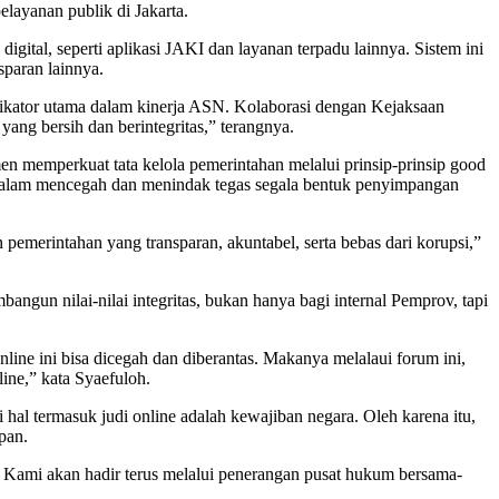
elayanan publik di Jakarta.
ital, seperti aplikasi JAKI dan layanan terpadu lainnya. Sistem ini
sparan lainnya.
ikator utama dalam kinerja ASN. Kolaborasi dengan Kejaksaan
ng bersih dan berintegritas,” terangnya.
n memperkuat tata kelola pemerintahan melalui prinsip-prinsip good
 dalam mencegah dan menindak tegas segala bentuk penyimpangan
emerintahan yang transparan, akuntabel, serta bebas dari korupsi,”
un nilai-nilai integritas, bukan hanya bagi internal Pemprov, tapi
ine ini bisa dicegah dan diberantas. Makanya melalaui forum ini,
ine,” kata Syaefuloh.
l termasuk judi online adalah kewajiban negara. Oleh karena itu,
pan.
 Kami akan hadir terus melalui penerangan pusat hukum bersama-