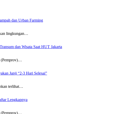
Sampah dan Urban Farming
an lingkungan…
Transum dan Wisata Saat HUT Jakarta
 (Pemprov)…
kan Janji “2-3 Hari Selesai”
an terlihat…
aftar Lengkapnya
 (Pemprov)…