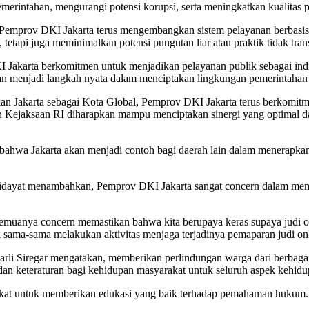
merintahan, mengurangi potensi korupsi, serta meningkatkan kualitas p
Pemprov DKI Jakarta terus mengembangkan sistem pelayanan berbasis dig
etapi juga meminimalkan potensi pungutan liar atau praktik tidak tran
I Jakarta berkomitmen untuk menjadikan pelayanan publik sebagai ind
 menjadi langkah nyata dalam menciptakan lingkungan pemerintahan ya
n Jakarta sebagai Kota Global, Pemprov DKI Jakarta terus berkomitme
dan Kejaksaan RI diharapkan mampu menciptakan sinergi yang optimal
ahwa Jakarta akan menjadi contoh bagi daerah lain dalam menerapkan p
dayat menambahkan, Pemprov DKI Jakarta sangat concern dalam membang
emuanya concern memastikan bahwa kita berupaya keras supaya judi onl
 sama-sama melakukan aktivitas menjaga terjadinya pemaparan judi onl
i Siregar mengatakan, memberikan perlindungan warga dari berbagai ha
dan keteraturan bagi kehidupan masyarakat untuk seluruh aspek kehidu
rakat untuk memberikan edukasi yang baik terhadap pemahaman hukum.