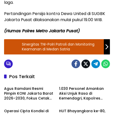
laga.
Pertandingan Persija kontra Dewa United di SUGBK
Jakarta Pusat dilaksanakan mulai pukul 19.00 WIB.
(Humas Polres Metro Jakarta Pusat)
Sinergitas TNI-Polri Patroli dan Monitoring
Keamanan di Medan Satria
Pos Terkait
Olahraga
Polres Jakarta Pusat
Agus Ramdani Resmi
1.030 Personel Amankan
Pimpin KONI Jakarta Barat
Aksi Unjuk Rasa di
2026–2030, Fokus Cetak
Kemendagri, Kapolres
Polres Jakarta Pusat
Polres Jakarta Pusat
Atlet Berprestasi dan
Jakpus: Utamakan
Perkuat Pembinaan
Humanis dan Persuasif
Operasi Cipta Kondisi di
HUT Bhayangkara ke-80,