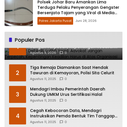
Polsek Johar Baru Amankan Lima
Terduga Pelaku Penyerangan Gengster
Bersenjata Tajam yang Viral di Media
Sosial
Polres Jakarta Pusat
Juni 28, 2026
Populer Pos
HUT ke-2 DePA-RI, Luthfi Yazid: Advokat
1
Jangan Terpecah, Kepentingan Keadilan
Harus di Atas Organisasi
Agustus 9, 2026
0
Tiga Remaja Diamankan Saat Hendak
2
Tawuran di Kemayoran, Polisi Sita Celurit
Agustus 11, 2025
0
Mendagri Imbau Pemerintah Daerah
3
Dukung UMKM Urus Sertifikasi Halal
Agustus 11, 2025
0
Cegah Kebocoran Data, Mendagri
4
Instruksikan Pemda Bentuk Tim Tanggap
Insiden Siber
Agustus 11, 2025
0