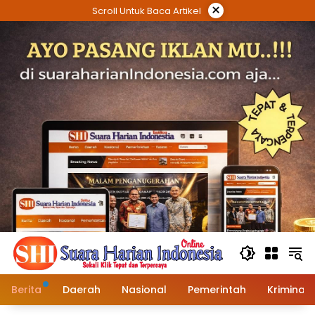
Langsung
×
Scroll Untuk Baca Artikel
ke
konten
Berita
Daerah
Nasional
Pemerintah
Kriminal