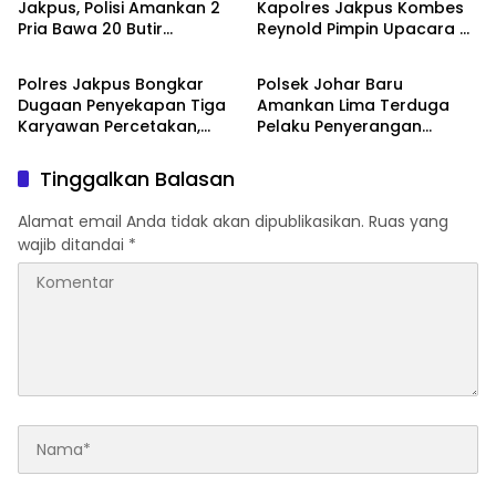
Jakpus, Polisi Amankan 2
Kapolres Jakpus Kombes
Pria Bawa 20 Butir
Reynold Pimpin Upacara di
Polres Jakarta Pusat
Polres Jakarta Pusat
Tramadol
Lapangan Banteng
Polres Jakpus Bongkar
Polsek Johar Baru
Dugaan Penyekapan Tiga
Amankan Lima Terduga
Karyawan Percetakan,
Pelaku Penyerangan
Tujuh Orang Jadi
Gengster Bersenjata
Tersangka
Tajam yang Viral di Media
Tinggalkan Balasan
Sosial
Alamat email Anda tidak akan dipublikasikan.
Ruas yang
wajib ditandai
*