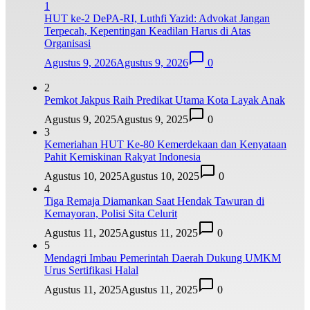
1
HUT ke-2 DePA-RI, Luthfi Yazid: Advokat Jangan
Terpecah, Kepentingan Keadilan Harus di Atas
Organisasi
Agustus 9, 2026
Agustus 9, 2026
0
2
Pemkot Jakpus Raih Predikat Utama Kota Layak Anak
Agustus 9, 2025
Agustus 9, 2025
0
3
Kemeriahan HUT Ke-80 Kemerdekaan dan Kenyataan
Pahit Kemiskinan Rakyat Indonesia
Agustus 10, 2025
Agustus 10, 2025
0
4
Tiga Remaja Diamankan Saat Hendak Tawuran di
Kemayoran, Polisi Sita Celurit
Agustus 11, 2025
Agustus 11, 2025
0
5
Mendagri Imbau Pemerintah Daerah Dukung UMKM
Urus Sertifikasi Halal
Agustus 11, 2025
Agustus 11, 2025
0