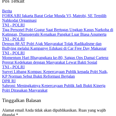
Pos Terkait
Berita
FORKABI Jakarta Barat Gelar Musda VI, Matrobi, SE Terpilih
Nahkodai Organisasi
TNI - POLRI
Tiga Personel Polri Gugur Saat Bertugas Ungkap Kasus Narkoba di
Katingan, Dianugerahi Kenaikan Pangkat Luar Biasa Anumerta
TNI - POLRI
Densus 88 AT Polri Ajak Masyarakat Tolak Radikalisme dan
Bullying melalui Kampanye Edukasi di Car Free Day Makassar
TNI - POLRI
Momentum Hari Bhayangkara ke-80, Satgas Ops Damai Cartenz
Pererat Kedekatan dengan Masyarakat Lewat Bakti Sosial
TNI - POLRI
Survei Litbang Kompas: Kepercayaan Publik kepada Polri Naik,
KP Norman Sebut Bukti Reformasi Berjalan
DPR RI
Sahroni: Meningkatnya Kepercayaan Publik Jadi Bukti Kinerja
Polri Dirasakan Masyarakat
Tinggalkan Balasan
Alamat email Anda tidak akan dipublikasikan.
Ruas yang wajib
ditandai
*