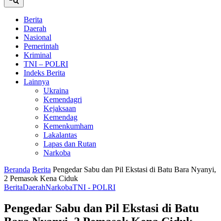
Berita
Daerah
Nasional
Pemerintah
Kriminal
TNI – POLRI
Indeks Berita
Lainnya
Ukraina
Kemendagri
Kejaksaan
Kemendag
Kemenkumham
Lakalantas
Lapas dan Rutan
Narkoba
Beranda
Berita
Pengedar Sabu dan Pil Ekstasi di Batu Bara Nyanyi,
2 Pemasok Kena Ciduk
Berita
Daerah
Narkoba
TNI - POLRI
Pengedar Sabu dan Pil Ekstasi di Batu