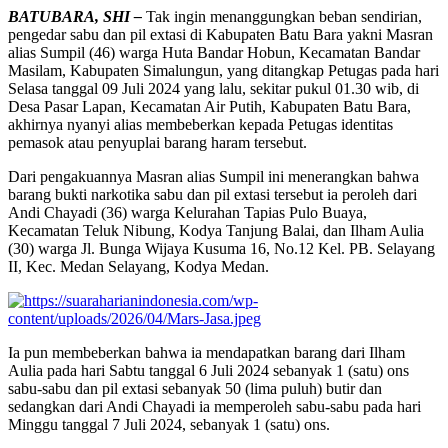
BATUBARA, SHI –
Tak ingin menanggungkan beban sendirian,
pengedar sabu dan pil extasi di Kabupaten Batu Bara yakni Masran
alias Sumpil (46) warga Huta Bandar Hobun, Kecamatan Bandar
Masilam, Kabupaten Simalungun, yang ditangkap Petugas pada hari
Selasa tanggal 09 Juli 2024 yang lalu, sekitar pukul 01.30 wib, di
Desa Pasar Lapan, Kecamatan Air Putih, Kabupaten Batu Bara,
akhirnya nyanyi alias membeberkan kepada Petugas identitas
pemasok atau penyuplai barang haram tersebut.
Dari pengakuannya Masran alias Sumpil ini menerangkan bahwa
barang bukti narkotika sabu dan pil extasi tersebut ia peroleh dari
Andi Chayadi (36) warga Kelurahan Tapias Pulo Buaya,
Kecamatan Teluk Nibung, Kodya Tanjung Balai, dan Ilham Aulia
(30) warga Jl. Bunga Wijaya Kusuma 16, No.12 Kel. PB. Selayang
II, Kec. Medan Selayang, Kodya Medan.
Ia pun membeberkan bahwa ia mendapatkan barang dari Ilham
Aulia pada hari Sabtu tanggal 6 Juli 2024 sebanyak 1 (satu) ons
sabu-sabu dan pil extasi sebanyak 50 (lima puluh) butir dan
sedangkan dari Andi Chayadi ia memperoleh sabu-sabu pada hari
Minggu tanggal 7 Juli 2024, sebanyak 1 (satu) ons.