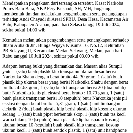
Mendapatkan pengakuan dari tersangka tersebut, Kasat Narkoba
Polres Batu Bara, AKP Fery Kusnadi, SH, MH, langsung
membentuk tim dan melakukan pengembangan serta penangkapan
terhadap Andi Chayadi di Areal SPBU, Desa Hesa, Kecamatan Air
Batu, Kabupaten Asahan, pada hari Selasa tanggal 9 Juli 2024,
sekira pukul 14.00 wib.
Kemudian melanjutkan pengembangan serta penangkapan terhadap
Ilham Aulia di Jln. Bunga Wijaya Kusuma 16, No.12, Kelurahan
PB Selayang II, Kecamatan Medan Selayang, Medan, pada hari
Rabu tanggal 10 Juli 2024, sekitar pukul 03.00 wib.
Adapun barang bukti yang diamankan dari Masran alias Sumpil
yaitu 1 (satu) buah plastik klip transparan ukuran besar berisi
Narkotika Shabu dengan berat brutto 44, 30 gram, 1 (satu) buah
plastik klip ukuran besar yang berisi Narkotika Shabu dengan berat
brutto : 42,63 gram, 1 (satu) buah transparan berisi 20 (dua puluh)
butir Narkotika jenis pil ekstasi berat brutto : 10,79 gram, 1 (satu)
buah plastik transparan berisi 10 (sepuluh) butir Narkotika jenis pil
ekstasi dengan berat brutto : 5,31 gram, 1 (satu) unit timbangan
elektrik, 2 (dua) buah plastik klip berisi plastik klip kosong ukuran
sedang, 1 (satu) buah pipet berbentuk skop, 1 (satu) buah tas kecil
warna hitam, 10 (sepuluh) buah plastik klip transparan kosong
ukuran besar, 10 (sepuluh) buah plastik klip transparan kosong
ukuran kecil, 1 (satu) buah sendok plastik, 1 (satu) unit handphone