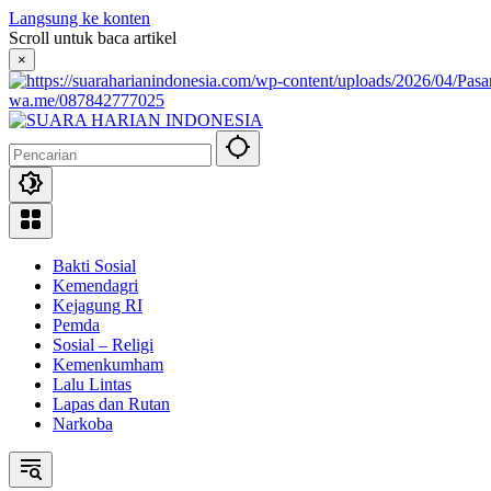
Langsung ke konten
Scroll untuk baca artikel
×
wa.me/087842777025
Bakti Sosial
Kemendagri
Kejagung RI
Pemda
Sosial – Religi
Kemenkumham
Lalu Lintas
Lapas dan Rutan
Narkoba