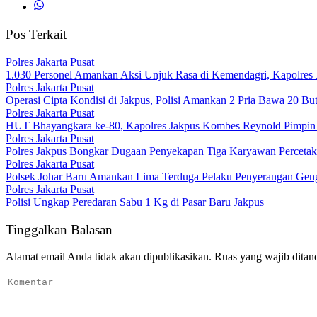
Pos Terkait
Polres Jakarta Pusat
1.030 Personel Amankan Aksi Unjuk Rasa di Kemendagri, Kapolres 
Polres Jakarta Pusat
Operasi Cipta Kondisi di Jakpus, Polisi Amankan 2 Pria Bawa 20 Bu
Polres Jakarta Pusat
HUT Bhayangkara ke-80, Kapolres Jakpus Kombes Reynold Pimpin
Polres Jakarta Pusat
Polres Jakpus Bongkar Dugaan Penyekapan Tiga Karyawan Percetaka
Polres Jakarta Pusat
Polsek Johar Baru Amankan Lima Terduga Pelaku Penyerangan Gengst
Polres Jakarta Pusat
Polisi Ungkap Peredaran Sabu 1 Kg di Pasar Baru Jakpus
Tinggalkan Balasan
Alamat email Anda tidak akan dipublikasikan.
Ruas yang wajib ditan