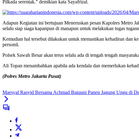
Pilkada serentak.” demikian kata Sayafrizal.
Adapun Kegiatan ini bertujuan Meneruskan pesan Kapolres Metro Ja
selalu siap siaga kapanpun di manapun untuk melakukan tugas tugasny
Kemudian hal tersebut dilakukan untuk memastikan kehadiran dan ke
personil.
Polsek Sawah Besar akan terus selalu ada di tengah tengah masyara
Ali Topan menambahkan apabila ada kendala dan memerlukan kehadira
(Polres Metro Jakarta Pusat)
Maesyal Rasyid Bersama Achmad Baiquni Panen Jagung Ungu di D