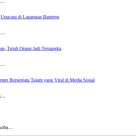
ta…
 Upacara di Lapangan Banteng
ta…
n, Tujuh Orang Jadi Tersangka
ta…
er Bersenjata Tajam yang Viral di Media Sosial
ek…
rkoba…