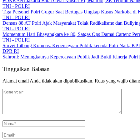
FORKABI Jakarta Barat Gelar Musda VI, Matrobi, SE Terpilih Nahk
TNI - POLRI
Tiga Personel Polri Gugur Saat Bertugas Ungkap Kasus Narkoba di 
TNI - POLRI
Densus 88 AT Polri Ajak Masyarakat Tolak Radikalisme dan Bullyi
TNI - POLRI
Momentum Hari Bhayangkara ke-80, Satgas Ops Damai Cartenz Perer
TNI - POLRI
Survei Litbang Kompas: Kepercayaan Publik kepada Polri Naik, KP 
DPR RI
Sahroni: Meningkatnya Kepercayaan Publik Jadi Bukti Kinerja Polri
Tinggalkan Balasan
Alamat email Anda tidak akan dipublikasikan.
Ruas yang wajib ditan