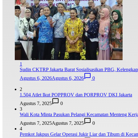
1
Sudin CKTRP Jakarta Barat Sosialisasikan PBG, Kelengkap
Agustus 6, 2026
Agustus 6, 2026
0
2
1.504 Atlet Ikut POPPROV dan PORPROV DKI Jakarta
Agustus 7, 2025
0
3
Wali Kota Minta Pasukan Pelangi Kecamatan Menteng Kerja
Agustus 7, 2025
Agustus 7, 2025
0
4
Pemkot Jakpus Gelar Operasi Jukir Liar dan Tibum di Kec