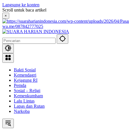
Langsung ke konten
Scroll untuk baca artikel
×
wa.me/087842777025
Bakti Sosial
Kemendagri
Kejagung RI
Pemda
Sosial – Religi
Kemenkumham
Lalu Lintas
Lapas dan Rutan
Narkoba