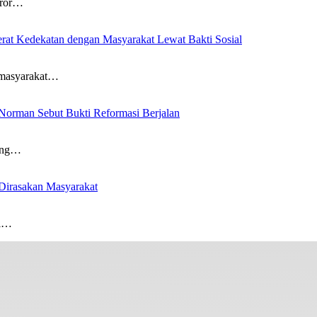
ror…
at Kedekatan dengan Masyarakat Lewat Bakti Sosial
masyarakat…
Norman Sebut Bukti Reformasi Berjalan
ang…
 Dirasakan Masyarakat
i…