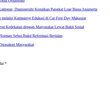
odai Organisasi
Katingan, Dianugerahi Kenaikan Pangkat Luar Biasa Anumerta
ng melalui Kampanye Edukasi di Car Free Day Makassar
at Kedekatan dengan Masyarakat Lewat Bakti Sosial
Norman Sebut Bukti Reformasi Berjalan
 Dirasakan Masyarakat
dai
*