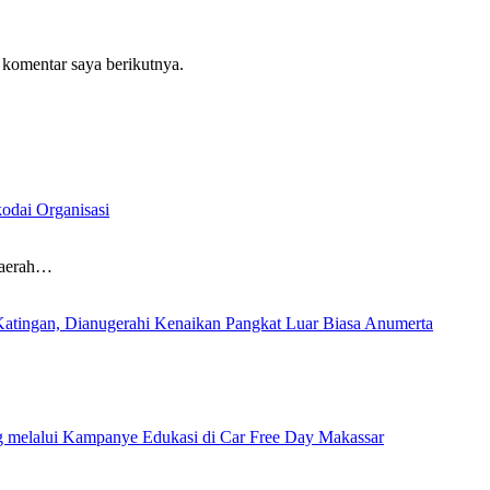
 komentar saya berikutnya.
odai Organisasi
aerah…
Katingan, Dianugerahi Kenaikan Pangkat Luar Biasa Anumerta
…
ng melalui Kampanye Edukasi di Car Free Day Makassar