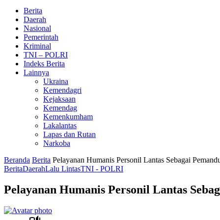
Berita
Daerah
Nasional
Pemerintah
Kriminal
TNI – POLRI
Indeks Berita
Lainnya
Ukraina
Kemendagri
Kejaksaan
Kemendag
Kemenkumham
Lakalantas
Lapas dan Rutan
Narkoba
Beranda
Berita
Pelayanan Humanis Personil Lantas Sebagai Pemand
Berita
Daerah
Lalu Lintas
TNI - POLRI
Pelayanan Humanis Personil Lantas Seba