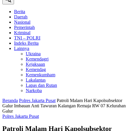
Berita
Daerah
Nasional
Pemerintah
Kriminal
TNI – POLRI
Indeks Berita
Lainnya
Ukraina
Kemendagri
Kejaksaan
Kemendag
Kemenkumham
Lakalantas
Lapas dan Rutan
Narkoba
Beranda
Polres Jakarta Pusat
Patroli Malam Hari Kapolsubsektor
Galur Imbauan Anti Tawuran Kalangan Remaja RW 07 Kelurahan
Galur
Polres Jakarta Pusat
Patroli Malam Hari Kapolsubsektor