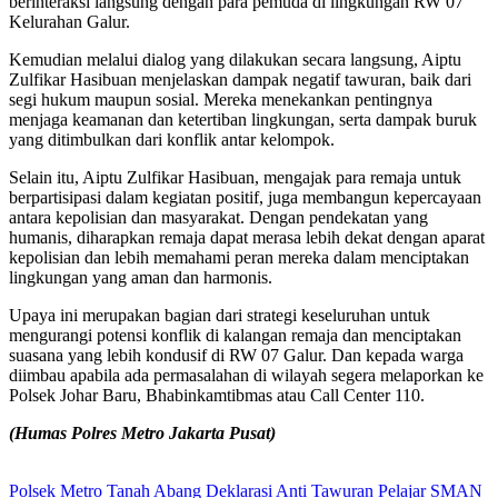
berinteraksi langsung dengan para pemuda di lingkungan RW 07
Kelurahan Galur.
Kemudian melalui dialog yang dilakukan secara langsung, Aiptu
Zulfikar Hasibuan menjelaskan dampak negatif tawuran, baik dari
segi hukum maupun sosial. Mereka menekankan pentingnya
menjaga keamanan dan ketertiban lingkungan, serta dampak buruk
yang ditimbulkan dari konflik antar kelompok.
Selain itu, Aiptu Zulfikar Hasibuan, mengajak para remaja untuk
berpartisipasi dalam kegiatan positif, juga membangun kepercayaan
antara kepolisian dan masyarakat. Dengan pendekatan yang
humanis, diharapkan remaja dapat merasa lebih dekat dengan aparat
kepolisian dan lebih memahami peran mereka dalam menciptakan
lingkungan yang aman dan harmonis.
Upaya ini merupakan bagian dari strategi keseluruhan untuk
mengurangi potensi konflik di kalangan remaja dan menciptakan
suasana yang lebih kondusif di RW 07 Galur. Dan kepada warga
diimbau apabila ada permasalahan di wilayah segera melaporkan ke
Polsek Johar Baru, Bhabinkamtibmas atau Call Center 110.
(Humas Polres Metro Jakarta Pusat)
Polsek Metro Tanah Abang Deklarasi Anti Tawuran Pelajar SMAN