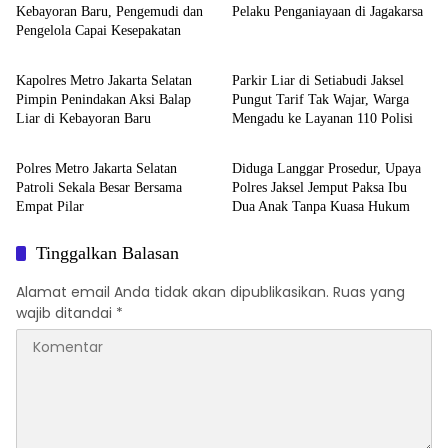
Kebayoran Baru, Pengemudi dan
Pelaku Penganiayaan di Jagakarsa
Pengelola Capai Kesepakatan
Polres Jakarta Selatan
Polres Jakarta Selatan
Kapolres Metro Jakarta Selatan
Parkir Liar di Setiabudi Jaksel
Pimpin Penindakan Aksi Balap
Pungut Tarif Tak Wajar, Warga
Liar di Kebayoran Baru
Mengadu ke Layanan 110 Polisi
Polres Jakarta Selatan
Polres Jakarta Selatan
Polres Metro Jakarta Selatan
Diduga Langgar Prosedur, Upaya
Patroli Sekala Besar Bersama
Polres Jaksel Jemput Paksa Ibu
Empat Pilar
Dua Anak Tanpa Kuasa Hukum
Tinggalkan Balasan
Alamat email Anda tidak akan dipublikasikan.
Ruas yang
wajib ditandai
*