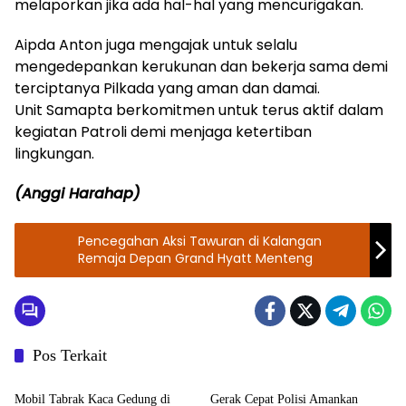
melaporkan jika ada hal-hal yang mencurigakan.
Aipda Anton juga mengajak untuk selalu
mengedepankan kerukunan dan bekerja sama demi
terciptanya Pilkada yang aman dan damai.
Unit Samapta berkomitmen untuk terus aktif dalam
kegiatan Patroli demi menjaga ketertiban
lingkungan.
(Anggi Harahap)
Pencegahan Aksi Tawuran di Kalangan
Remaja Depan Grand Hyatt Menteng
Pos Terkait
Polres Jakarta Selatan
Polres Jakarta Selatan
Mobil Tabrak Kaca Gedung di
Gerak Cepat Polisi Amankan