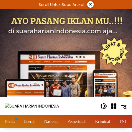
Langsung
×
Scroll Untuk Baca Artikel
ke
konten
Berita
Daerah
Nasional
Pemerintah
Kriminal
TNI – 