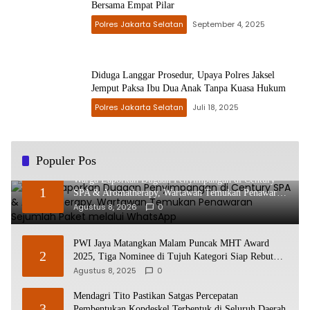
Bersama Empat Pilar
Polres Jakarta Selatan
September 4, 2025
Diduga Langgar Prosedur, Upaya Polres Jaksel
Jemput Paksa Ibu Dua Anak Tanpa Kuasa Hukum
Polres Jakarta Selatan
Juli 18, 2025
Populer Pos
Warga Laporkan Dugaan Penyimpangan di Century
1
SPA & Aromatherapy, Wartawan Temukan Penawaran
Sejumlah Paket melalui WhatsApp
Agustus 8, 2026
0
PWI Jaya Matangkan Malam Puncak MHT Award
2
2025, Tiga Nominee di Tujuh Kategori Siap Rebut
Penghargaan
Agustus 8, 2025
0
Mendagri Tito Pastikan Satgas Percepatan
3
Pembentukan Kopdeskel Terbentuk di Seluruh Daerah