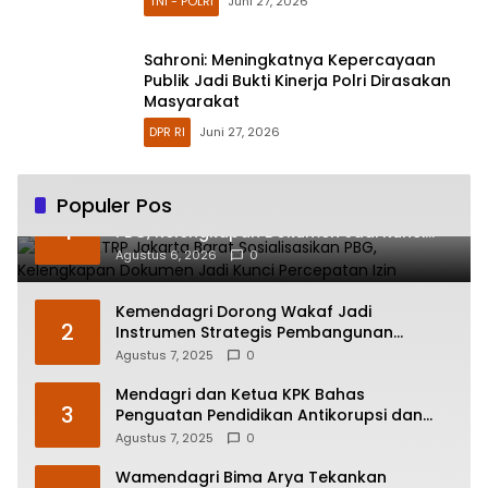
TNI - POLRI
Juni 27, 2026
Sahroni: Meningkatnya Kepercayaan
Publik Jadi Bukti Kinerja Polri Dirasakan
Masyarakat
DPR RI
Juni 27, 2026
Populer Pos
Sudin CKTRP Jakarta Barat Sosialisasikan
1
PBG, Kelengkapan Dokumen Jadi Kunci
Percepatan Izin
Agustus 6, 2026
0
Kemendagri Dorong Wakaf Jadi
2
Instrumen Strategis Pembangunan
Daerah
Agustus 7, 2025
0
Mendagri dan Ketua KPK Bahas
3
Penguatan Pendidikan Antikorupsi dan
Transparansi Pelayanan Publik
Agustus 7, 2025
0
Wamendagri Bima Arya Tekankan