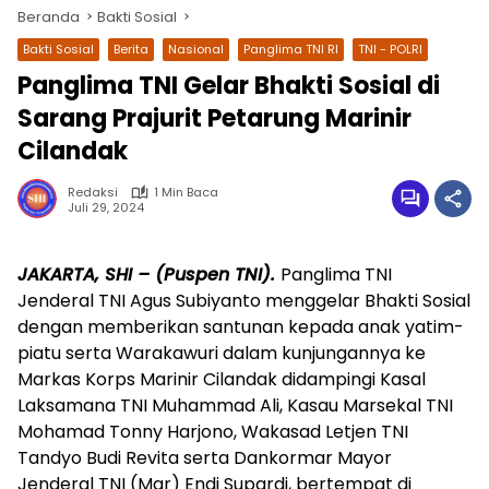
Beranda
Bakti Sosial
Bakti Sosial
Berita
Nasional
Panglima TNI RI
TNI - POLRI
Panglima TNI Gelar Bhakti Sosial di
Sarang Prajurit Petarung Marinir
Cilandak
Redaksi
1 Min Baca
Juli 29, 2024
wa.me/087842777025
JAKARTA, SHI – (Puspen TNI).
Panglima TNI
Jenderal TNI Agus Subiyanto menggelar Bhakti Sosial
dengan memberikan santunan kepada anak yatim-
piatu serta Warakawuri dalam kunjungannya ke
Markas Korps Marinir Cilandak didampingi Kasal
Laksamana TNI Muhammad Ali, Kasau Marsekal TNI
Mohamad Tonny Harjono, Wakasad Letjen TNI
Tandyo Budi Revita serta Dankormar Mayor
Jenderal TNI (Mar) Endi Supardi, bertempat di