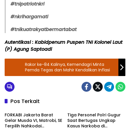
#tnipatriotnkri
#nkrihargamati
#tnikuatrakyatbermartabat
Autentikasi : Kabidpenum Puspen TNI Kolonel Laut
(P) Agung Saptoadi
Rakor ke-84 Kalinya, Kemendagri Minta
Pemda Tegas dan Mahir Kendalikan Inflasi
Pos Terkait
Berita
TNI - POLRI
FORKABI Jakarta Barat
Tiga Personel Polri Gugur
Gelar Musda VI, Matrobi, SE
Saat Bertugas Ungkap
Terpilih Nahkodai
Kasus Narkoba di
TNI - POLRI
TNI - POLRI