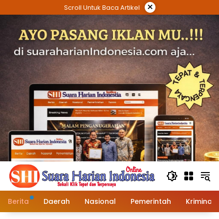
Langsung
×
Scroll Untuk Baca Artikel
ke
konten
Berita
Daerah
Nasional
Pemerintah
Kriminal