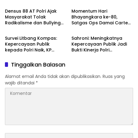
Organisasi
Katingan, Dianugerahi
Kenaikan Pangkat Luar
Densus 88 AT Polri Ajak
Momentum Hari
Biasa Anumerta
Masyarakat Tolak
Bhayangkara ke-80,
Radikalisme dan Bullying
Satgas Ops Damai Cartenz
TNI - POLRI
DPR RI
melalui Kampanye Edukasi
Pererat Kedekatan dengan
di Car Free Day Makassar
Masyarakat Lewat Bakti
Survei Litbang Kompas:
Sahroni: Meningkatnya
Sosial
Kepercayaan Publik
Kepercayaan Publik Jadi
kepada Polri Naik, KP
Bukti Kinerja Polri
Norman Sebut Bukti
Dirasakan Masyarakat
Reformasi Berjalan
Tinggalkan Balasan
Alamat email Anda tidak akan dipublikasikan.
Ruas yang
wajib ditandai
*