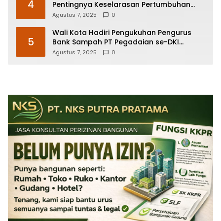
4
Pentingnya Keselarasan Pertumbuhan
Ekonomi dan Pelestarian Budaya
Agustus 7, 2025
0
Wali Kota Hadiri Pengukuhan Pengurus
5
Bank Sampah PT Pegadaian se-DKI
Jakarta
Agustus 7, 2025
0