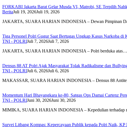
FORKABI Jakarta Barat Gelar Musda VI, Matrobi, SE Terpilih Nahk
Berita
Juli 19, 2026
Juli 19, 2026
JAKARTA, SUARA HARIAN INDONESIA – Dewan Pimpinan D
Tiga Personel Polri Gugur Saat Bertugas Ungkap Kasus Narkoba di 
TNI - POLRI
Juli 7, 2026
Juli 7, 2026
JAKARTA, SUARA HARIAN INDONESIA – Polri berduka atas
Densus 88 AT Polri Ajak Masyarakat Tolak Radikalisme dan Bullyi
TNI - POLRI
Juli 6, 2026
Juli 6, 2026
MAKASSAR, SUARA HARIAN INDONESIA – Densus 88 Antite
Momentum Hari Bhayangkara ke-80, Satgas Ops Damai Cartenz Perer
TNI - POLRI
Juni 30, 2026
Juni 30, 2026
MIMIKA, SUARA HARIAN INDONESIA – Kepedulian terhadap 
Survei Litbang Kompas: Kepercayaan Publik kepada Polri Naik, KP 