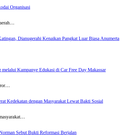
odai Organisasi
aerah…
Katingan, Dianugerahi Kenaikan Pangkat Luar Biasa Anumerta
…
ng melalui Kampanye Edukasi di Car Free Day Makassar
ror…
at Kedekatan dengan Masyarakat Lewat Bakti Sosial
masyarakat…
Norman Sebut Bukti Reformasi Berjalan