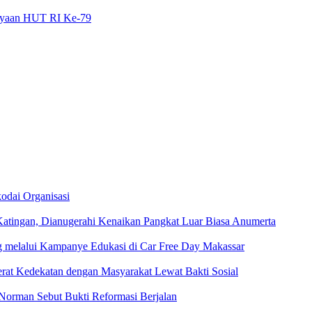
rayaan HUT RI Ke-79
odai Organisasi
Katingan, Dianugerahi Kenaikan Pangkat Luar Biasa Anumerta
ng melalui Kampanye Edukasi di Car Free Day Makassar
at Kedekatan dengan Masyarakat Lewat Bakti Sosial
Norman Sebut Bukti Reformasi Berjalan