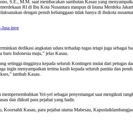
ono, S.E., M.M. saat membacakan sambutan Kasau yang menyampaikan 
erdekaan RI di Ibu Kota Nusantara maupun di Istana Merdeka Jakarta,
ilaksanakan dengan penuh kebanggaan tidak hanya di ibukota nusantar
rminkan dedikasi angkatan udara terhadap tugas tetapi juga sebagai ba
a baru Indonesia maju,” jelas Kasau.
ng setinggi-tingginya kepada seluruh Kontingen mulai dari petugas 
aya juga ingin menyampaikan terima kasih kepada seluruh panitia dan pe
ukses,” tambah Kasau.
a mempersembahkan Yel-yel sebagai penyemangat saat mengikuti rangk
au dan diikuti para pejabat yang hadir.
tau, Koorsahli Kasau, para pejabat utama Mabesau, Kapuslaiklambangj