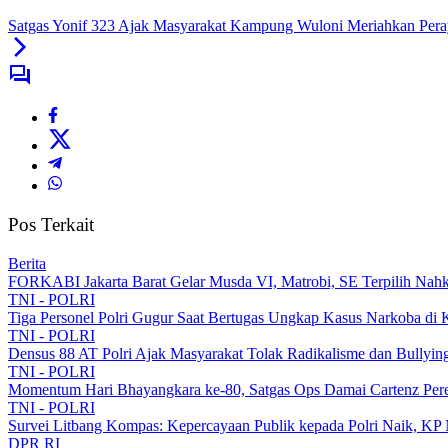
Satgas Yonif 323 Ajak Masyarakat Kampung Wuloni Meriahkan Pe
Pos Terkait
Berita
FORKABI Jakarta Barat Gelar Musda VI, Matrobi, SE Terpilih Nahk
TNI - POLRI
Tiga Personel Polri Gugur Saat Bertugas Ungkap Kasus Narkoba di 
TNI - POLRI
Densus 88 AT Polri Ajak Masyarakat Tolak Radikalisme dan Bullyi
TNI - POLRI
Momentum Hari Bhayangkara ke-80, Satgas Ops Damai Cartenz Perer
TNI - POLRI
Survei Litbang Kompas: Kepercayaan Publik kepada Polri Naik, KP 
DPR RI