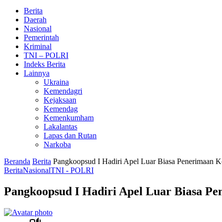
Berita
Daerah
Nasional
Pemerintah
Kriminal
TNI – POLRI
Indeks Berita
Lainnya
Ukraina
Kemendagri
Kejaksaan
Kemendag
Kemenkumham
Lakalantas
Lapas dan Rutan
Narkoba
Beranda
Berita
Pangkoopsud I Hadiri Apel Luar Biasa Penerimaan 
Berita
Nasional
TNI - POLRI
Pangkoopsud I Hadiri Apel Luar Biasa P