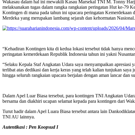
Wakasau dalam hal ini mewakili Kasau Marsekal TNI M. Tonny Harj
melaksanakan tugas dalam rangka rangkaian peringatan Hut ke-79 Kem
Kontingen di mana pada tahun ini upacara peringatan Kemerdekaan d
Merdeka yang merupakan lambang sejarah dan kehormatan Nasional.
“Kehadiran Kontingen kita di kedua lokasi tersebut tidak hanya mence
peringatan kemerdekaan Republik Indonesia tahun ini yakni Nusantar
“Selaku Kepala Staf Angkatan Udara saya menyampaikan apresiasi ya
terlibat atas dedikasi dan kerja keras yang telah kalian tunjukan s
hingga seluruh rangkaian upacara berjalan dengan aman lancar dan s
Dalam Apel Luar Biasa tersebut, para kontingen TNI Angkatan Udar
bersama dan diakhiri ucapan selamat kepada para kontingen dari Wakas
Turut hadir dalam Apel Luara Biasa tersebut antara lain Dankodikla
TNI AU lainnya.
Autentikasi : Pen Koopsud I