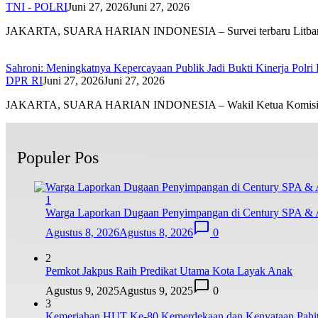
TNI - POLRI
Juni 27, 2026
Juni 27, 2026
JAKARTA, SUARA HARIAN INDONESIA – Survei terbaru Litb
Sahroni: Meningkatnya Kepercayaan Publik Jadi Bukti Kinerja Polri
DPR RI
Juni 27, 2026
Juni 27, 2026
JAKARTA, SUARA HARIAN INDONESIA – Wakil Ketua Komis
Populer Pos
1
Warga Laporkan Dugaan Penyimpangan di Century SPA & 
Agustus 8, 2026
Agustus 8, 2026
0
2
Pemkot Jakpus Raih Predikat Utama Kota Layak Anak
Agustus 9, 2025
Agustus 9, 2025
0
3
Kemeriahan HUT Ke-80 Kemerdekaan dan Kenyataan Pahit