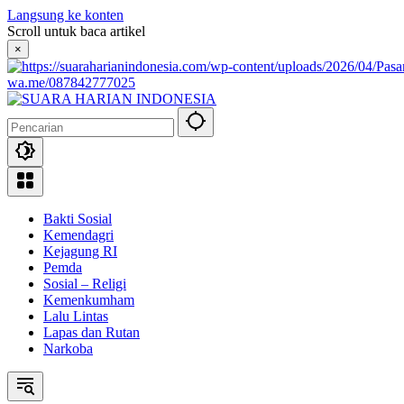
Langsung ke konten
Scroll untuk baca artikel
×
wa.me/087842777025
Bakti Sosial
Kemendagri
Kejagung RI
Pemda
Sosial – Religi
Kemenkumham
Lalu Lintas
Lapas dan Rutan
Narkoba