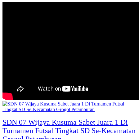
SDN 07 Wijaya Kusuma Sabet Juara 1 Di
Turnamen Futsal Tingkat SD Se-Kecamatan