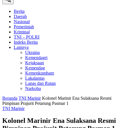
Berita
Daerah
Nasional
Pemerintah
Kriminal
TNI – POLRI
Indeks Berita
Lainnya
Ukraina
Kemendagri
Kejaksaan
Kemendag
Kemenkumham
Lakalantas
Lapas dan Rutan
Narkoba
Beranda
TNI Marinir
Kolonel Marinir Ena Sulaksana Resmi
Pimpinan Prajurit Petarung Pasmar 1
TNI Marinir
Kolonel Marinir Ena Sulaksana Resmi