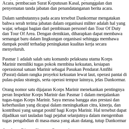
Acara, pembacaan Surat Keputusan Kasal, penanggalan dan
penyematan tanda jabatan dan penandatanganan berita acara.
Dalam sambutannya pada acara tersebut Dankormar mengatakan
bahwa serah terima jabatan dalam organisasi militer adalah hal yang
wajar, sebagai bagian dari pembinaan personel dan Tour Of Duty
dan Tour Of Area. Dengan demikian, diharapkan dapat membawa
semangat baru dalam lingkungan organisasi sehingga membawa
dampak positif terhadap peningkatan kualitas kerja secara
menyeluruh.
Pasmar 1 adalah salah satu komando pelaksana utama Korps
Marinir memiliki tugas pokok membina kekuatan, kesiapan
operasional satuan Marinir sebagai Pasukan Pendarat Amfibi
(Pasrat) dalam rangka proyeksi kekuatan lewat laut, operasi pantai di
pulau-pulau strategis, serta operasi tempur lainnya, jelas Dankormar.
Orang nomor satu dijajaran Korps Marinir menekankan pentingnya
peran Inspektur Korps Marinir dan Pasmar 1 dalam menjalankan
tugas-tugas Korps Marinir. Saya merasa bangga atas prestasi dan
keberhasilan yang dicapai dalam meningkatkan citra, kinerja, dan
kontribusi yang sangat positif bagi Korps Marinir. Hal tersebut dapat
dijadikan suri tauladan bagi pejabat selanjutnya dalam mengemban
tugas pengabdian di masa-masa yang akan datang, tutup Dankormar