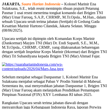
JAKARTA,
Suara Harian Indonesia
–
Kolonel Marinir Ena
Sulaksana, S.E., telah resmi memimpin ribuan prajurit Petarung
Pasmar 1 usai resmi menerima tongkat komando dari Brigjen TNI
(Mar) Umar Farouq, S.A.P., CHRMP., M.Tr.Opsla., M.Han., dalam
sebuah Upacara serah terima jabatan (Sertijab) di Gedung Gada
Kesatrian Marinir Hartono Cilandak, Jakarta Selatan. Minggu
(08/06/2025).
Upacara sertijab ini dipimpin oleh Komandan Korps Marinir
(Dankormar) Mayjen TNI (Mar) Dr. Endi Supardi, S.E., M.M.,
M.Tr.Opsla., CHRMP., CRMP., yang dilaksanakan bebarengan
dengan sertijab Inspektur Korps Marinir (Irkormar) dari Brigjen TNI
(Mar) Tri Subandiyana kepada Brigjen TNI (Mar) Ahmad Fajar.
Sebelum menjabat sebagai Danpasmar 1, Kolonel Marinir Ena
Sulaksana menjabat sebagai Paban V Prodin Sintelal di Mabesal.
Sementara itu, usai menyerahkan jabatan Danpasmar 1, Brigjen TNI
(Mar) Umar Farouq akam melanjutkan Pendidikan Pemantapan
Pimpinan Nasional (P3N) XXV Lemhanas RI tahun 2025.
Rangkaian Upacara serah terima jabatan diawali dengan
menyanyikan lagu Kebangsaan Indonesia Raya, laporan Perwira