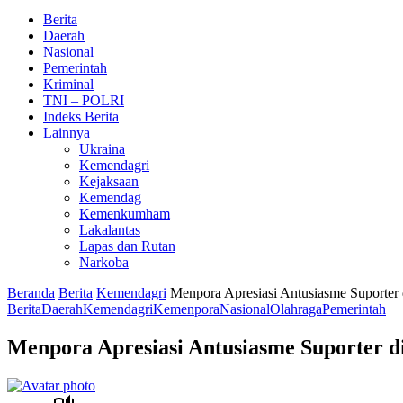
Berita
Daerah
Nasional
Pemerintah
Kriminal
TNI – POLRI
Indeks Berita
Lainnya
Ukraina
Kemendagri
Kejaksaan
Kemendag
Kemenkumham
Lakalantas
Lapas dan Rutan
Narkoba
Beranda
Berita
Kemendagri
Menpora Apresiasi Antusiasme Suporte
Berita
Daerah
Kemendagri
Kemenpora
Nasional
Olahraga
Pemerintah
Menpora Apresiasi Antusiasme Suporter 