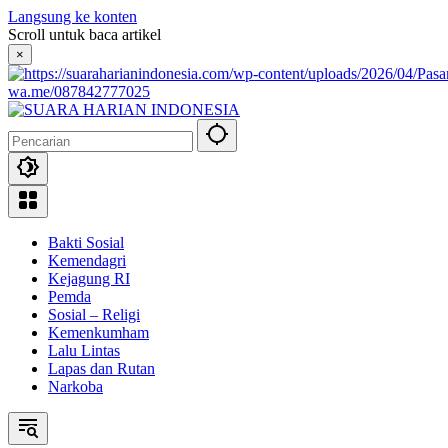
Langsung ke konten
Scroll untuk baca artikel
×
wa.me/087842777025
Bakti Sosial
Kemendagri
Kejagung RI
Pemda
Sosial – Religi
Kemenkumham
Lalu Lintas
Lapas dan Rutan
Narkoba