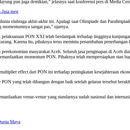
e dayung pun juga demikian,” jelasnya saat konferensi pers di Media
 dunia olahraga akhir-akhir ini. Apalagi saat Olimpiade dan Paralimpia
g momentumnya sangat pas,” ujarnya.
n, pelaksanaan PON XXI telah berdampak terhadap tingginya kunjunga
urang. Karena itu, pihaknya terus meminta penambahan penerbangan k
 perekonomian masyarakat Aceh. Seluruh jasa penginapan di Aceh diak
anfaatkan momentum PON. Pihaknya telah mempersiapkan stan bagi p
ultiplier effect dari PON ini terhadap peningkatan kesejahteraan ekon
PON yang telah dibangun dengan baik setelah gelaran tersebut berakhir.
anfaatkan venue-venue yang standarnya sudah nasional dan internasio
 Dunia Maya