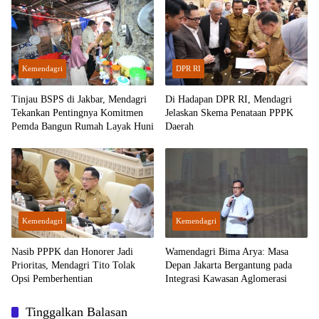
Kemendagri
DPR RI
Tinjau BSPS di Jakbar, Mendagri
Di Hadapan DPR RI, Mendagri
Tekankan Pentingnya Komitmen
Jelaskan Skema Penataan PPPK
Pemda Bangun Rumah Layak Huni
Daerah
Kemendagri
Kemendagri
Nasib PPPK dan Honorer Jadi
Wamendagri Bima Arya: Masa
Prioritas, Mendagri Tito Tolak
Depan Jakarta Bergantung pada
Opsi Pemberhentian
Integrasi Kawasan Aglomerasi
Tinggalkan Balasan