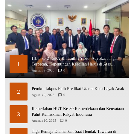
HUT ke-2 DePA-RI, Luthfi Yazid: Advokat Jangan
1
Terpecah, Kepentingan Keadilan Harus di Atas
Organisasi
Agustus 9, 2026
0
Pemkot Jakpus Raih Predikat Utama Kota Layak Anak
2
Agustus 9, 2025
0
Kemeriahan HUT Ke-80 Kemerdekaan dan Kenyataan
3
Pahit Kemiskinan Rakyat Indonesia
Agustus 10, 2025
0
Tiga Remaja Diamankan Saat Hendak Tawuran di