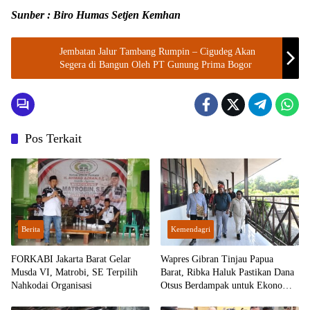
Sunber : Biro Humas Setjen Kemhan
Jembatan Jalur Tambang Rumpin – Cigudeg Akan
Segera di Bangun Oleh PT Gunung Prima Bogor
Pos Terkait
Berita
Kemendagri
FORKABI Jakarta Barat Gelar
Wapres Gibran Tinjau Papua
Musda VI, Matrobi, SE Terpilih
Barat, Ribka Haluk Pastikan Dana
Nahkodai Organisasi
Otsus Berdampak untuk Ekonomi
Rakyat