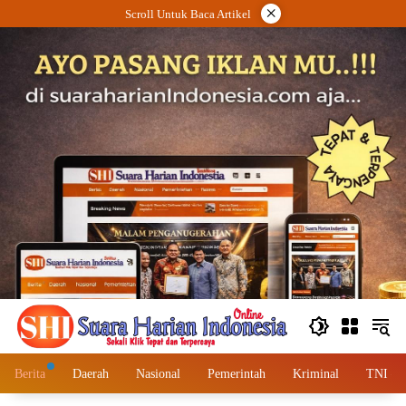
Langsung
×
Scroll Untuk Baca Artikel
ke
konten
Berita
Daerah
Nasional
Pemerintah
Kriminal
TNI – 